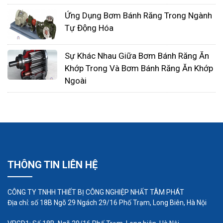
Ứng Dụng Bơm Bánh Răng Trong Ngành
Tự Động Hóa
Sự Khác Nhau Giữa Bơm Bánh Răng Ăn
Khớp Trong Và Bơm Bánh Răng Ăn Khớp
Ngoài
THÔNG TIN LIÊN HỆ
Hiệu suất: Hiệu suất là tỷ lệ giữa công suất
CÔNG TY TNHH THIẾT BỊ CÔNG NGHIỆP NHẤT TÂM PHÁT
đầu ra của bơm và công suất đầu vào của
Địa chỉ: số 18B Ngõ 29 Ngách 29/16 Phố Trạm, Long Biên, Hà Nội
bơm. Hiệu suất được đo bằng đơn vị %.