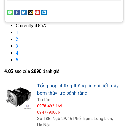
Currently 4.85/5
1
2
3
4
5
4.8
5
sao của
2898
đánh giá
Tổng hợp những thông tin chi tiết máy
bơm thủy lực bánh răng
Thông số kỹ thuật bơm thủy lực
Tin tức
0978 492 169
bánh răng
0947790666
Số 18B, Ngõ 29/16 Phố Trạm, Long biên,
Thông số kỹ thuật bơm thủy lực bánh răng là các
Hà Nội
thông số quan trọng để xác định khả năng hoạt