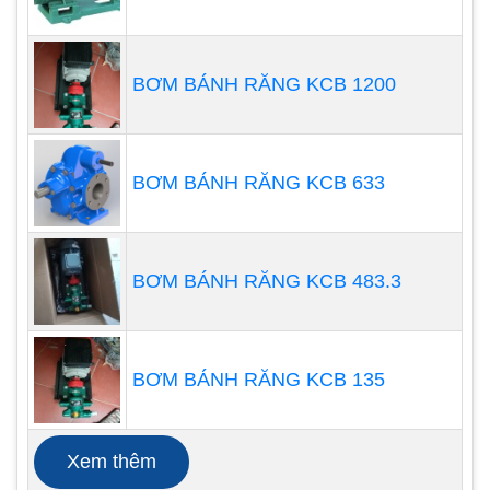
BƠM BÁNH RĂNG KCB 1200
Ngoài ra, bơm thủy lực bánh răng còn có thể được
phân loại theo các tiêu chí khác như:
BƠM BÁNH RĂNG KCB 633
Theo kiểu lắp đặt
: Bơm thủy lực bánh răng
có thể được lắp đặt cố định, lắp đặt di động,
hoặc lắp đặt trên xe.
BƠM BÁNH RĂNG KCB 483.3
Theo loại chất lỏng
: Bơm thủy lực bánh răng
có thể bơm được các loại chất lỏng khác
nhau, như dầu, nước, nhiên liệu,...
BƠM BÁNH RĂNG KCB 135
Xem thêm