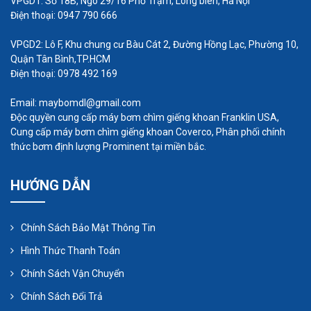
VPGD1: Số 18B, Ngõ 29/16 Phố Trạm, Long biên, Hà Nội
Tốc độ quay: Tốc độ quay là tốc độ quay của
Điện thoại: 0947 790 666
trục bơm. Tốc độ quay được đo bằng đơn vị
VPGD2: Lô F, Khu chung cư Bàu Cát 2, Đường Hồng Lạc, Phường 10,
vòng/phút.
Quận Tân Bình,TP.HCM
Kích thước: Kích thước của bơm bao gồm
Điện thoại: 0978 492 169
kích thước của thân bơm, bánh răng, và các
Email: maybomdl@gmail.com
bộ phận khác.
Độc quyền cung cấp máy bơm chìm giếng khoan Franklin USA,
Trọng lượng: Trọng lượng của bơm phụ thuộc
Cung cấp máy bơm chìm giếng khoan Coverco, Phân phối chính
thức bơm định lượng Prominent tại miền bắc.
vào kích thước và vật liệu của bơm.
HƯỚNG DẪN
Ngoài ra, bơm thủy lực bánh răng còn có một vài
thông số khác cần quan tâm như: chất lỏng bơm,
Chính Sách Bảo Mật Thông Tin
hướng quay, kiểu lắp đặt...
Hình Thức Thanh Toán
Chính Sách Vận Chuyển
Chính Sách Đổi Trả