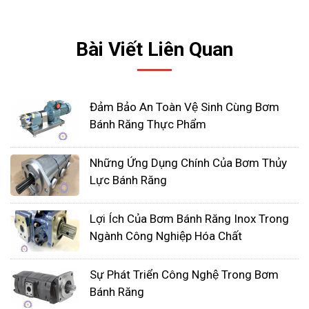
động của bơm. Một vài thông số đáng chú ý của
loại
bơm bánh răng
này bao gồm:
Bài Viết Liên Quan
Lưu lượng: Lưu lượng là lượng chất lỏng mà
bơm có thể bơm trong một đơn vị thời gian.
Đảm Bảo An Toàn Vệ Sinh Cùng Bơm
Lưu lượng được đo bằng đơn vị cm³/phút
Bánh Răng Thực Phẩm
hoặc lít/phút.
Áp suất: Áp suất của bơm thủy lực bánh răng
Những Ứng Dụng Chính Của Bơm Thủy
được đo bằng đơn vị bar hoặc psi.
Lực Bánh Răng
Công suất: Công suất là năng lượng mà bơm
Lợi Ích Của Bơm Bánh Răng Inox Trong
có thể cung cấp trong một đơn vị thời gian.
Ngành Công Nghiệp Hóa Chất
Công suất được đo bằng đơn vị kW hoặc hp.
Sự Phát Triển Công Nghệ Trong Bơm
Bánh Răng