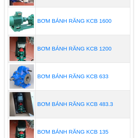
BƠM BÁNH RĂNG KCB 1600
BƠM BÁNH RĂNG KCB 1200
BƠM BÁNH RĂNG KCB 633
Các thiết bị khác đang có tại
BƠM BÁNH RĂNG KCB 483.3
Nhất Tâm Phát
Máy thổi khí con sò
BƠM BÁNH RĂNG KCB 135
Máy thổi khí con sò
là một thiết bị quan trọng