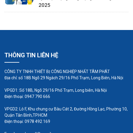
Bơm trục vít
là một thiết bị bơm có cấu trúc đặc
2025
biệt với trục vít xoắn ốc. Bơm này tạo ra một lực
kéo nước từ vùng hút đến vùng xả thông qua quá
trình quay của trục vít. Với thiết kế đơn giản, bơm
trục vít đáng tin cậy và hiệu suất cao. Chúng thích
hợp cho việc bơm chất lỏng nhờn, dẻo, và các chất
THÔNG TIN LIÊN HỆ
lỏng có độ nhớt cao. Bơm trục vít thường được sử
dụng trong các ứng dụng công nghiệp, hệ thống
CÔNG TY TNHH THIẾT BỊ CÔNG NGHIỆP NHẤT TÂM PHÁT
xử lý chất thải, và các quy trình chuyển động chất
Địa chỉ: số 18B Ngõ 29 Ngách 29/16 Phố Trạm, Long Biên, Hà Nội
lỏng khác.
VPGD1: Số 18B, Ngõ 29/16 Phố Trạm, Long biên, Hà Nội
Điện thoại: 0947 790 666
VPGD2: Lô F, Khu chung cư Bàu Cát 2, Đường Hồng Lạc, Phường 10,
Quận Tân Bình,TP.HCM
Điện thoại: 0978 492 169