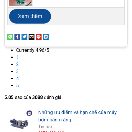
trong các hệ thống xử lý nước, xử lý chất thải, và
các ứng dụng công nghiệp khác. Được thiết kế để
Xem thêm
tạo ra luồng khí liên tục, máy thổi khí con sò giúp
cung cấp khí oxy hoặc khí khác cho quá trình oxi
hóa, phân giải, và xử lý các chất thải hữu cơ. Với
hiệu suất cao, tiếng ồn thấp, và độ tin cậy, máy
Currently 4.96/5
1
thổi khí con sò là một giải pháp tiết kiệm năng
2
lượng và bền bỉ cho nhu cầu thổi khí của bạn.
3
4
5
5.0
5
sao của
3088
đánh giá
Những ưu điểm và hạn chế của máy
bơm bánh răng
Tin tức