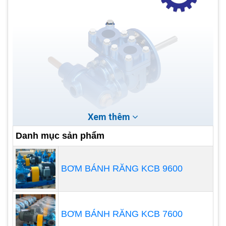
Xem thêm
Danh mục sản phẩm
Hạn chế của máy bơm bánh răng
Độ mài mòn: Trong quá trình hoạt động, máy
BƠM BÁNH RĂNG KCB 9600
bơm bánh răng có thể bị mài mòn theo thời
gian do tiếp xúc và ma sát giữa các bộ phận,
đòi hỏi việc bảo trì và thay thế định kỳ.
BƠM BÁNH RĂNG KCB 7600
Giới hạn về áp suất: Máy bơm bánh răng có