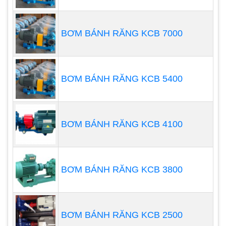
giới hạn về áp suất làm việc, không thích hợp
cho các ứng dụng yêu cầu áp suất rất cao.
BƠM BÁNH RĂNG KCB 7000
Độ chính xác không cao: Máy bơm bánh răng
có độ chính xác không cao bằng một số loại
bơm khác như bơm piston, không phù hợp
BƠM BÁNH RĂNG KCB 5400
cho những ứng dụng đòi hỏi độ chính xác
cao.
Hạn chế về chất lỏng: Máy bơm bánh răng có
BƠM BÁNH RĂNG KCB 4100
hạn chế trong việc xử lý một số loại chất lỏng
có tính ăn mòn cao hoặc có nhiệt độ cao.
Cần giữ sạch lưới lọc: Máy bơm bánh răng
cần được lắp đặt với lưới lọc và yêu cầu việc
BƠM BÁNH RĂNG KCB 3800
giữ sạch lưới lọc để tránh việc tắc nghẽn và
ảnh hưởng đến hiệu suất hoạt động.
BƠM BÁNH RĂNG KCB 2500