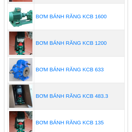
BƠM BÁNH RĂNG KCB 1600
BƠM BÁNH RĂNG KCB 1200
Bơm đặt cạn
Đây là những đặc điểm chính của bơm đặt cạn:
BƠM BÁNH RĂNG KCB 633
Giá thành rẻ.
Dễ lắp đặt và bảo dưỡng.
Khả năng hút nước nông, dưới 10m.
BƠM BÁNH RĂNG KCB 483.3
Khả năng đẩy nước thấp.
Tuổi thọ thấp hơn bơm thả chìm.
Cần bảo dưỡng thường xuyên hơn bơm thả
BƠM BÁNH RĂNG KCB 135
chìm.