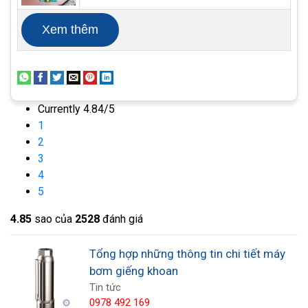
Xem thêm
Currently 4.84/5
1
2
3
4
5
4.8
5
sao của
2528
đánh giá
Tổng hợp những thông tin chi tiết máy
bơm giếng khoan
Tin tức
0978 492 169