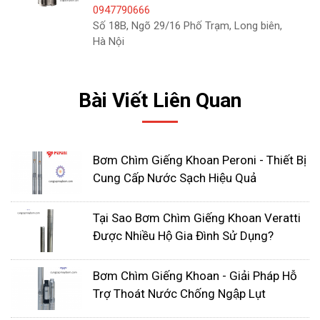
0947790666
Số 18B, Ngõ 29/16 Phố Trạm, Long biên,
Các thông số kỹ thuật quan
Hà Nội
trọng của bơm giếng khoan
Thông số kỹ thuật
bơm giếng khoan
là những
Bài Viết Liên Quan
thông số quan trọng cần được xem xét khi lựa
chọn bơm giếng khoan. Thông số kỹ thuật bơm
giếng khoan bao gồm:
Bơm Chìm Giếng Khoan Peroni - Thiết Bị
Cung Cấp Nước Sạch Hiệu Quả
Công suất bơm: Công suất bơm là thông số
thể hiện khả năng hoạt động của bơm. Công
Tại Sao Bơm Chìm Giếng Khoan Veratti
suất bơm càng lớn thì bơm càng có thể hút
Được Nhiều Hộ Gia Đình Sử Dụng?
và đẩy được nhiều nước.
Điện áp: Điện áp bơm là thông số thể hiện
Bơm Chìm Giếng Khoan - Giải Pháp Hỗ
Trợ Thoát Nước Chống Ngập Lụt
nguồn điện áp mà bơm có thể hoạt động.
Thông thường, bơm giếng khoan sử dụng