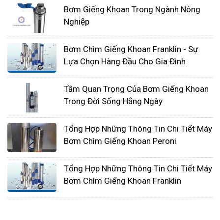
Bơm Giếng Khoan Trong Ngành Nông
điện áp 220V hoặc 380V.
Nghiệp
Cột áp: Cột áp là thông số thể hiện khả năng
đẩy nước của bơm. Cột áp càng cao thì bơm
Bơm Chìm Giếng Khoan Franklin - Sự
càng có thể đẩy nước lên cao.
Lựa Chọn Hàng Đầu Cho Gia Đình
Lưu lượng bơm: Lưu lượng bơm là thông số
thể hiện khả năng hút nước của bơm. Lưu
Tầm Quan Trọng Của Bơm Giếng Khoan
lượng bơm càng lớn thì bơm càng có thể hút
Trong Đời Sống Hằng Ngày
được nhiều nước trong một thời gian nhất
định.
Tổng Hợp Những Thông Tin Chi Tiết Máy
Bơm Chìm Giếng Khoan Peroni
Tổng Hợp Những Thông Tin Chi Tiết Máy
Bơm Chìm Giếng Khoan Franklin