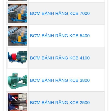
Tuổi thọ cao, ít phải bảo dưỡng.
An toàn khi sử dụng.
BƠM BÁNH RĂNG KCB 7000
Giá thành tương đối cao
Khó lắp đặt hơn bơm đặt cạn
BƠM BÁNH RĂNG KCB 5400
BƠM BÁNH RĂNG KCB 4100
BƠM BÁNH RĂNG KCB 3800
BƠM BÁNH RĂNG KCB 2500