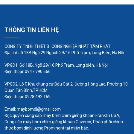
Bộ phận hoạt động chủ yếu của máy bơm giếng
khoan chính là phần cánh bơm. Nếu bộ phận này
xảy ra sự cố hỏng hóc thì máy bơm sẽ không thể
hoạt động được nữa. Bạn nên bảo quản chúng
THÔNG TIN LIÊN HỆ
cẩn thận trong quá trình vận hành, có thể là thay
cánh mới, kiểm tra định kỳ, tháo rời để vệ sinh
CÔNG TY TNHH THIẾT BỊ CÔNG NGHIỆP NHẤT TÂM PHÁT
Địa chỉ: số 18B Ngõ 29 Ngách 29/16 Phố Trạm, Long Biên, Hà Nội
sạch sẽ… Tuy nhiên, cần đảm bảo tất cả những
việc này đều đã thông qua sự đồng ý của các
VPGD1: Số 18B, Ngõ 29/16 Phố Trạm, Long biên, Hà Nội
Điện thoại: 0947 790 666
chuyên gia sản xuất chứ không được tự ý quyết
định, tránh tình trạng tiền mất tật mang.
VPGD2: Lô F, Khu chung cư Bàu Cát 2, Đường Hồng Lạc, Phường 10,
Quận Tân Bình,TP.HCM
Điện thoại: 0978 492 169
Lựa chọn máy bơm chưa chính xác
Không phải ai cũng là chuyên gia trong lĩnh vực
Email: maybomdl@gmail.com
Độc quyền cung cấp máy bơm chìm giếng khoan Franklin USA,
máy bơm công nghiệp. Chính vì thế, khi đưa ra các
Cung cấp máy bơm chìm giếng khoan Coverco, Phân phối chính
quyết định lựa chọn máy bơm giếng khoan hay
thức bơm định lượng Prominent tại miền bắc.