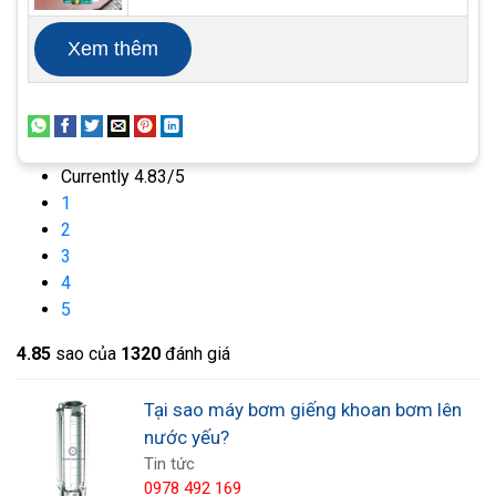
Xem thêm
Currently 4.83/5
1
2
3
4
5
4.8
5
sao của
1320
đánh giá
Sự cố trong quá trình lắp đặt
Khác với máy
bơm chìm nước thải
, máy bơm
Tại sao máy bơm giếng khoan bơm lên
giếng khoan vẫn có thể được lắp đặt trên cạn.
nước yếu?
Tin tức
Những loại máy bơm đặt cạn như thế này thường
0978 492 169