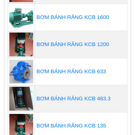
nước yếu nhé.
BƠM BÁNH RĂNG KCB 1600
Nguồn nước cạn
Nguyên nhân đầu tiên không đến từ phía người sử
BƠM BÁNH RĂNG KCB 1200
dụng. Ở những trường hợp nguồn nước khai thác
đang khá cạn kiệt, bạn không nhất thiết phải can
thiệp vào hệ thống máy bơm. Thay vào đó, bạn có
thể chờ đến khi mực nước dâng cao hơn, sử dụng
BƠM BÁNH RĂNG KCB 633
ống hút nước hoặc thay đổi vị trí nguồn nước khai
thác.
BƠM BÁNH RĂNG KCB 483.3
BƠM BÁNH RĂNG KCB 135