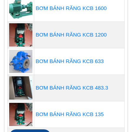
BƠM BÁNH RĂNG KCB 1600
BƠM BÁNH RĂNG KCB 1200
BƠM BÁNH RĂNG KCB 633
Bơm đường ống và van
BƠM BÁNH RĂNG KCB 483.3
Các đường ống phải được thiết kế để chịu được
áp suất tối đa. Đối với bơm hút và đường ống xả
phải được hỗ trợ độc lập với máy bơm để đảm bảo
BƠM BÁNH RĂNG KCB 135
rằng các tải trọng đường ống của bơm được giảm
thiểu trong quá trình hoạt động và không vượt quá