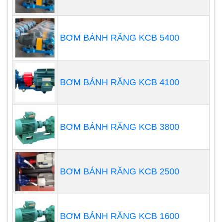
Quy trình lắp đặt và vận hành bơm định lượng đòi
hỏi sự chính xác và cẩn thận để đảm bảo hiệu quả
và độ tin cậy của hệ thống. Hãy tuân thủ đúng quy
BƠM BÁNH RĂNG KCB 5400
trình và nắm vững các hướng dẫn từ nhà sản xuất
để đạt được kết quả tốt nhất.
BƠM BÁNH RĂNG KCB 4100
BƠM BÁNH RĂNG KCB 3800
BƠM BÁNH RĂNG KCB 2500
BƠM BÁNH RĂNG KCB 1600