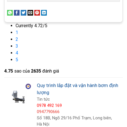
Currently 4.72/5
1
2
3
4
5
4.7
5
sao của
2635
đánh giá
Bơm hóa chất
Quy trình lắp đặt và vận hành bơm định
lượng
Bơm hóa chất
là một thiết bị quan trọng trong việc
Tin tức
vận chuyển và phân phối các chất hóa chất trong
0978 492 169
quy trình sản xuất và xử lý. Bơm hóa chất được
0947790666
Số 18B, Ngõ 29/16 Phố Trạm, Long biên,
thiết kế để đáp ứng các yêu cầu đặc biệt của việc
Hà Nội