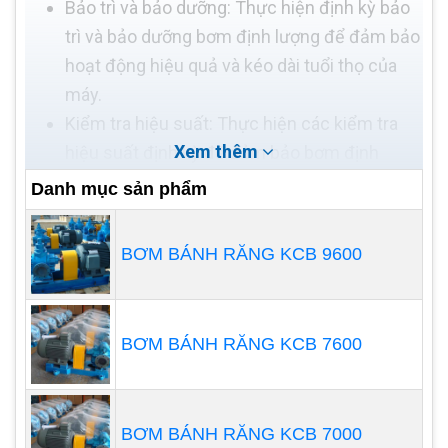
Bảo trì và bảo dưỡng: Thực hiện định kỳ bảo
trì và bảo dưỡng bơm định lượng để đảm bảo
hoạt động hiệu quả và kéo dài tuổi thọ của
máy.
Kiểm tra hiệu suất: Thực hiện các kiểm tra
Xem thêm
hiệu suất định kỳ để đảm bảo bơm định
lượng hoạt động đúng lưu lượng và áp suất
Danh mục sản phẩm
yêu cầu.
Đào tạo và hướng dẫn: Đào tạo và hướng dẫn
BƠM BÁNH RĂNG KCB 9600
người vận hành về cách sử dụng và bảo trì
bơm định lượng đúng cách.
Ghi nhận và theo dõi: Ghi lại các thông số vận
BƠM BÁNH RĂNG KCB 7600
hành và kiểm tra định kỳ để theo dõi hiệu
suất và đánh giá tình trạng của bơm định
lượng.
BƠM BÁNH RĂNG KCB 7000