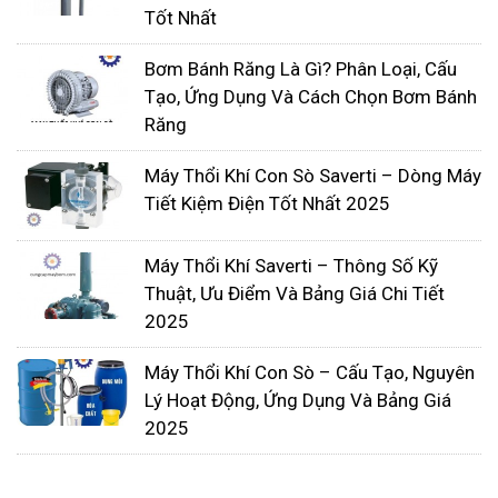
Tốt Nhất
Bơm chìm nước thải
Bơm Bánh Răng Là Gì? Phân Loại, Cấu
Tạo, Ứng Dụng Và Cách Chọn Bơm Bánh
Bơm chìm nước thải
là một giải pháp hiệu quả
Răng
trong việc xử lý nước thải trong các hệ thống xử lý
nước, nhà máy xử lý nước thải, hệ thống thoát
Máy Thổi Khí Con Sò Saverti – Dòng Máy
nước và các ứng dụng công nghiệp khác. Bơm
Tiết Kiệm Điện Tốt Nhất 2025
chìm nước thải được thiết kế để vận chuyển nước
thải có chứa chất rắn và các chất ô nhiễm khác.
Máy Thổi Khí Saverti – Thông Số Kỹ
Với hiệu suất cao, độ bền và khả năng làm việc
Thuật, Ưu Điểm Và Bảng Giá Chi Tiết
2025
trong môi trường khắc nghiệt, bơm chìm nước thải
đảm bảo hiệu quả và tin cậy trong việc xử lý nước
Máy Thổi Khí Con Sò – Cấu Tạo, Nguyên
thải.
Lý Hoạt Động, Ứng Dụng Và Bảng Giá
2025