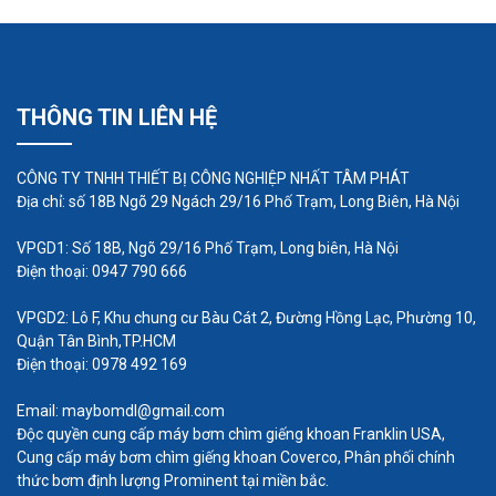
THÔNG TIN LIÊN HỆ
CÔNG TY TNHH THIẾT BỊ CÔNG NGHIỆP NHẤT TÂM PHÁT
Địa chỉ: số 18B Ngõ 29 Ngách 29/16 Phố Trạm, Long Biên, Hà Nội
VPGD1: Số 18B, Ngõ 29/16 Phố Trạm, Long biên, Hà Nội
Điện thoại: 0947 790 666
Công ty Nhất Tâm Phát là một công ty hàng đầu
VPGD2: Lô F, Khu chung cư Bàu Cát 2, Đường Hồng Lạc, Phường 10,
Quận Tân Bình,TP.HCM
trong lĩnh vực cung cấp và phân phối các sản
Điện thoại: 0978 492 169
phẩm máy bơm và thiết bị xử lý nước. Chúng tôi tự
hào là đối tác tin cậy của nhiều khách hàng trong
Email: maybomdl@gmail.com
Độc quyền cung cấp máy bơm chìm giếng khoan Franklin USA,
ngành công nghiệp, xây dựng, nông nghiệp và hệ
Cung cấp máy bơm chìm giếng khoan Coverco, Phân phối chính
thống xử lý nước.
thức bơm định lượng Prominent tại miền bắc.