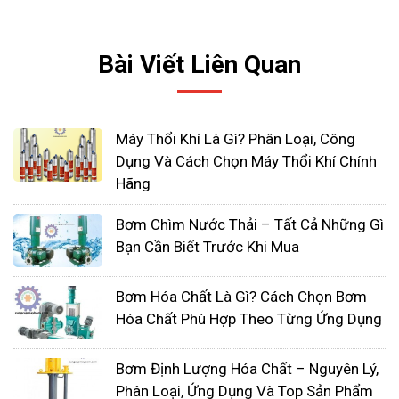
xử lý các loại hóa chất khác nhau, từ hóa chất ăn
mòn đến hóa chất ăn mòn. Bơm hóa chất đảm
bảo tính an toàn, hiệu suất cao và độ tin cậy trong
Bài Viết Liên Quan
việc cung cấp chính xác lượng chất hóa chất cần
thiết.
Máy Thổi Khí Là Gì? Phân Loại, Công
Dụng Và Cách Chọn Máy Thổi Khí Chính
Hãng
Bơm Chìm Nước Thải – Tất Cả Những Gì
Bạn Cần Biết Trước Khi Mua
Bơm Hóa Chất Là Gì? Cách Chọn Bơm
Hóa Chất Phù Hợp Theo Từng Ứng Dụng
Bơm Định Lượng Hóa Chất – Nguyên Lý,
Phân Loại, Ứng Dụng Và Top Sản Phẩm