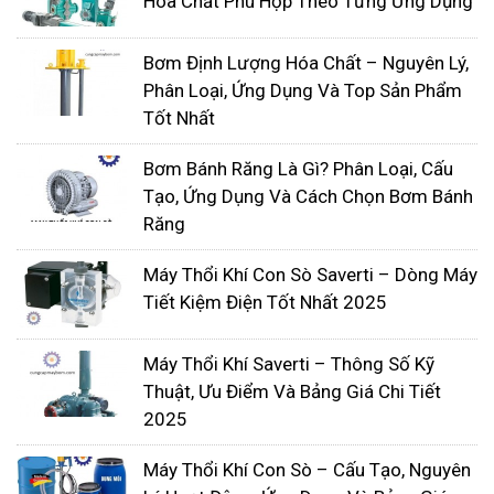
Hóa Chất Phù Hợp Theo Từng Ứng Dụng
dưỡng loại máy bơm ly tâm này.
Bơm Định Lượng Hóa Chất – Nguyên Lý,
Phân Loại, Ứng Dụng Và Top Sản Phẩm
Tốt Nhất
Bơm Bánh Răng Là Gì? Phân Loại, Cấu
Tạo, Ứng Dụng Và Cách Chọn Bơm Bánh
Răng
Máy Thổi Khí Con Sò Saverti – Dòng Máy
Tiết Kiệm Điện Tốt Nhất 2025
Máy bơm chìm
Máy Thổi Khí Saverti – Thông Số Kỹ
Các máy bơm này còn được đặt tên là máy bơm
Thuật, Ưu Điểm Và Bảng Giá Chi Tiết
nước mưa, nước thải. Các ứng dụng của các máy
2025
bơm này chủ yếu bao gồm các dịch vụ xây dựng,
Máy Thổi Khí Con Sò – Cấu Tạo, Nguyên
các ứng dụng tái chế nước mưa trong nước công