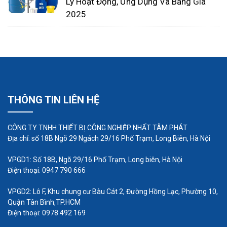
Lý Hoạt Động, Ứng Dụng Và Bảng Giá
nghiệp, thương mại, nông thôn, thành phố và nước
2025
mưa.
THÔNG TIN LIÊN HỆ
CÔNG TY TNHH THIẾT BỊ CÔNG NGHIỆP NHẤT TÂM PHÁT
Địa chỉ: số 18B Ngõ 29 Ngách 29/16 Phố Trạm, Long Biên, Hà Nội
VPGD1: Số 18B, Ngõ 29/16 Phố Trạm, Long biên, Hà Nội
Điện thoại: 0947 790 666
Các máy bơm này thích hợp để chuyển nước mưa,
VPGD2: Lô F, Khu chung cư Bàu Cát 2, Đường Hồng Lạc, Phường 10,
nước ngầm, nước thải, nước đen, nước xám, chất
Quận Tân Bình,TP.HCM
Điện thoại: 0978 492 169
thải thương mại, hóa chất, nước giếng khoan và