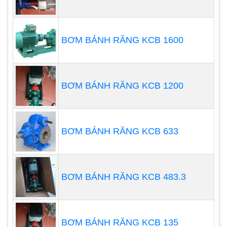
BƠM BÁNH RĂNG KCB 1600
Loại máy bơm này tạo ra sự tăng cường lực bằng
cách truyền công suất cơ học từ động cơ điện
sang chất lỏng trong suốt bánh công tác quay.
BƠM BÁNH RĂNG KCB 1200
Dòng chất lỏng sẽ đi vào tâm của bánh công tác
và thoát ra ngoài cùng với các cánh của nó. Sức
mạnh ly tâm do đó nâng cao vận tốc của chất lỏng
BƠM BÁNH RĂNG KCB 633
và năng lượng như động năng có thể được thay
đổi thành lực.
Máy bơm ly tâm thẳng đứng
BƠM BÁNH RĂNG KCB 483.3
Máy bơm ly tâm trục đứng còn được gọi là máy
bơm trục đứng. Các máy bơm này sử dụng một
trục độc quyền và thiết kế duy trì cho phép khối
BƠM BÁNH RĂNG KCB 135