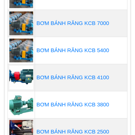
Bất cứ khi nào máy bơm hoạt động, khi đó áp suất
chất lỏng sẽ tăng từ đầu vào của máy bơm đến
đầu ra của nó. Sự thay đổi của áp suất sẽ dẫn chất
BƠM BÁNH RĂNG KCB 7000
lỏng đi khắp hệ thống.
BƠM BÁNH RĂNG KCB 5400
BƠM BÁNH RĂNG KCB 4100
BƠM BÁNH RĂNG KCB 3800
BƠM BÁNH RĂNG KCB 2500