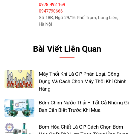
0978 492 169
0947790666
Số 18B, Ngõ 29/16 Phố Trạm, Long biên,
Máy bơm ly tâm trục ngang
Hà Nội
Những loại máy bơm này bao gồm tối thiểu hai
cánh quạt. Các máy bơm này được sử dụng trong
Bài Viết Liên Quan
các dịch vụ bơm. Mỗi giai đoạn về cơ bản là một
máy bơm phân chia.
Tất cả các giai đoạn nằm trong một nơi trú ẩn
Máy Thổi Khí Là Gì? Phân Loại, Công
giống nhau và được gắn trên một trục tương tự.
Dụng Và Cách Chọn Máy Thổi Khí Chính
Trên một trục ngang solo, có thể lắp tối thiểu tám
Hãng
giai đoạn bổ sung nếu không. Mỗi giai đoạn nâng
Bơm Chìm Nước Thải – Tất Cả Những Gì
cao đầu khoảng một lượng như nhau. Máy bơm
Bạn Cần Biết Trước Khi Mua
nhiều tầng cũng có thể là loại hút đơn, nếu không
thì hút đôi trên bánh công tác thứ nhất. Các loại
Bơm Hóa Chất Là Gì? Cách Chọn Bơm
máy bơm đã và đang cung cấp cũng như bảo