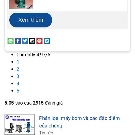
lượng rơi vào trong hố vì các ổ trục nằm bên ngoài
hố. Chế độ này của máy bơm không sử dụng bình
Xem thêm
chứa để che trục tuy nhiên ở vị trí của nó sử dụng
ống lót tiết lưu. Máy rửa bộ phận là ứng dụng phổ
biến của loại máy bơm này.
Currently 4.97/5
1
2
3
4
5
5.0
5
sao của
2915
đánh giá
Phân loại máy bơm và các đặc điểm
của chúng
Tin tức