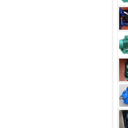
để c
Sản 
phẩm
sản 
Chế 
phẩm
khác
Lựa 
sản 
sinh