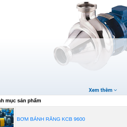
Xem thêm
h mục sản phẩm
g dụng máy bơm thực phẩm trong cô
BƠM BÁNH RĂNG KCB 9600