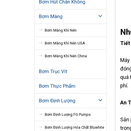
Bơm Hút Chân Không
Bơm Màng
Nh
Bơm Màng Khí Nén
Tiết
Bơm Màng Khí Nén USA
Bơm Màng Khí Nén China
Máy 
đóng
Bơm Trục Vít
quá 
phí.
Bơm Thực Phẩm
Bơm Định Lượng
An T
Bơm Định Lượng FG Pumps
Sản 
tron
Bơm Định Lượng Hóa Chất Bluwhite