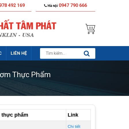
978 492 169
0947 790 666
Hà nội
C
LIÊN HỆ
 Bơm Thực Phẩm
m thực phẩm
Link
Chi tiết