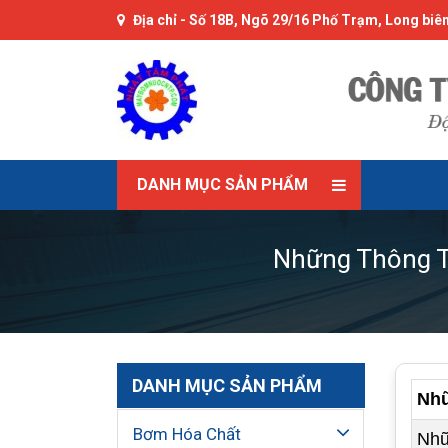
Địa chỉ -
Số 18B, Ngõ 29/16 Phố Trạm, Long biên
DANH MỤC SẢN PHẨM
Những Thông T
DANH MỤC SẢN PHẨM
Nhữ
Bơm Hóa Chất
Nhữ