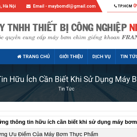
0
, Hà Nội
Email - maybomdl@gmail.com
TP.HCM
TRANG CHỦ
GIỚI THIỆU
DỊCH VỤ
TIN TỨ
in Hữu Ích Cần Biết Khi Sử Dụng Máy
Tin Tức
ng thông tin hữu ích cần biết khi sử dụng máy bơ
ng Ưu Điểm Của Máy Bơm Thực Phẩm