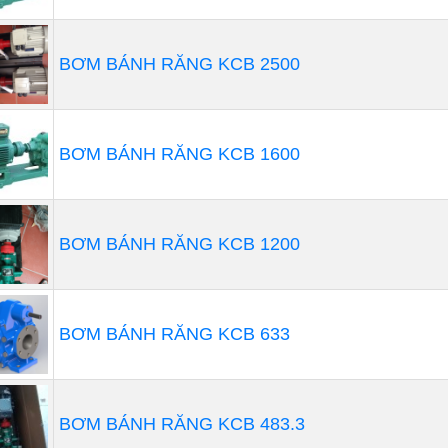
huyển động sản phẩm thực phẩm từ máy sản xuất đến m
BƠM BÁNH RĂNG KCB 2500
xuất đồ uống:
Trong ngành sản xuất đồ uống như bia, nướ
 đóng vai trò quan trọng trong việc chuyển động và pha 
phẩm cuối cùng.
BƠM BÁNH RĂNG KCB 1600
biến thực phẩm:
Máy bơm thực phẩm cũng có thể được sử
, ví dụ như chuyển động và trộn các thành phần để làm số
BƠM BÁNH RĂNG KCB 1200
.
chọn máy bơm thực phẩm phù hợp là rất quan trọng để đả
BƠM BÁNH RĂNG KCB 633
phẩm thực phẩm, đặc biệt trong ngành công nghiệp thực
 và tiêu chuẩn sản xuất.
BƠM BÁNH RĂNG KCB 483.3