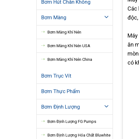
Bơm Hút Chân Không
Các 
Bơm Màng
độc,
Bơm Màng Khí Nén
Máy 
ăn m
Bơm Màng Khí Nén USA
mòn 
Bơm Màng Khí Nén China
có k
Bơm Trục Vít
Bơm Thực Phẩm
Bơm Định Lượng
Bơm Định Lượng FG Pumps
Bơm Định Lượng Hóa Chất Bluwhite