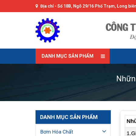
Địa chỉ -
Số 18B, Ngõ 29/16 Phố Trạm, Long biên
DANH MỤC SẢN PHẨM
Nhữn
DANH MỤC SẢN PHẨM
Nhữ
Bơm Hóa Chất
1.G