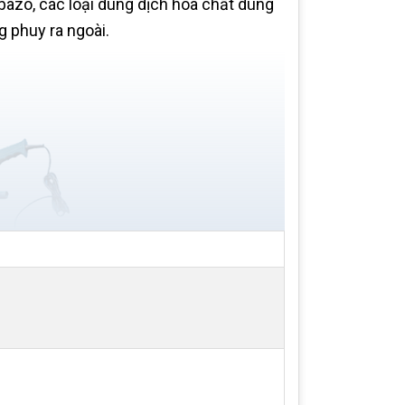
bazo, các loại dung dịch hóa chất dùng
 phuy ra ngoài.