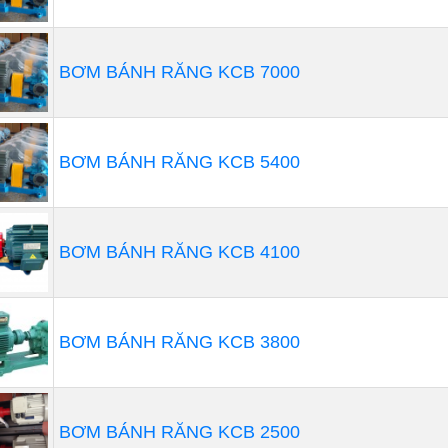
BƠM BÁNH RĂNG KCB 7000
Đặc điểm nổi bật máy Bơm hóa chất
BƠM BÁNH RĂNG KCB 5400
 liệu chống ăn mòn:
Máy bơm hóa chất thường được làm 
g gỉ, nhựa cường độ cao như PVC, PVDF, PTFE, hay các vật
 tác động của hóa chất.
BƠM BÁNH RĂNG KCB 4100
năng chịu áp lực và nhiệt độ cao:
Máy bơm hóa chất thườ
và nhiệt độ cao, tuỳ thuộc vào loại hóa chất mà chúng phải
BƠM BÁNH RĂNG KCB 3800
 an toàn:
Máy bơm hóa chất thường đi kèm với các tính n
, cảm biến dò rò rỉ, và các thiết bị bảo vệ khác để đảm b
chất nguy hiểm.
BƠM BÁNH RĂNG KCB 2500