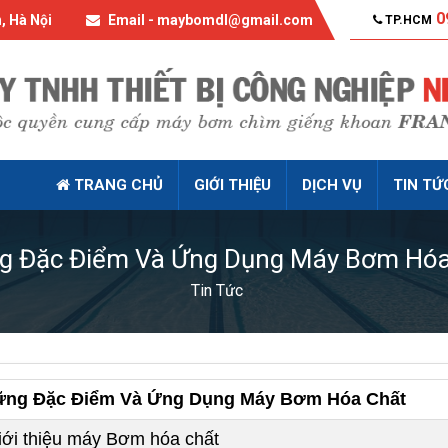
0
, Hà Nội
Email - maybomdl@gmail.com
TP.HCM
TRANG CHỦ
GIỚI THIỆU
DỊCH VỤ
TIN TỨ
g Đặc Điểm Và Ứng Dụng Máy Bơm Hóa
Tin Tức
ng Đặc Điểm Và Ứng Dụng Máy Bơm Hóa Chất
iới thiệu máy Bơm hóa chất