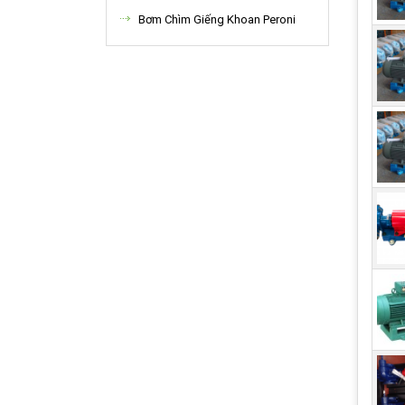
Bơm Chìm Giếng Khoan Peroni
2.
Chất
khôn
được
Khả 
cao 
Tính
toàn
hóa 