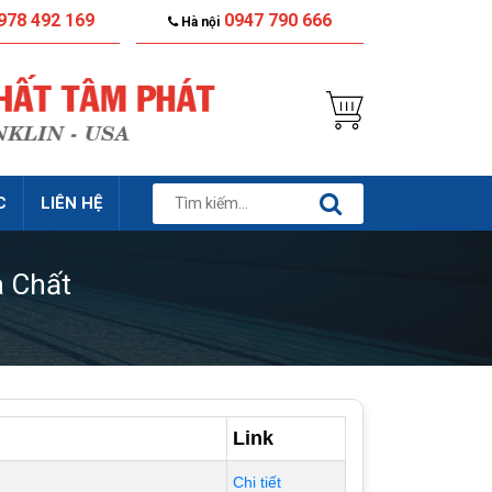
978 492 169
0947 790 666
Hà nội
C
LIÊN HỆ
 Chất
Link
Chi tiết