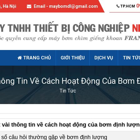
0
, Hà Nội
Email - maybomdl@gmail.com
TP.HCM
TRANG CHỦ
GIỚI THIỆU
DỊCH VỤ
TIN TỨ
hông Tin Về Cách Hoạt Động Của Bơm 
Tin Tức
 vài thông tin về cách hoạt động của bơm định lượ
 số câu hỏi thường gặp về bơm định lượng