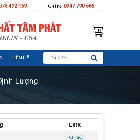
978 492 169
0947 790 666
Hà nội
C
LIÊN HỆ
Định Lượng
ng
Link
Chi tiết