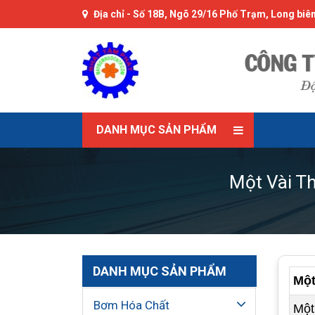
Địa chỉ -
Số 18B, Ngõ 29/16 Phố Trạm, Long biên
DANH MỤC SẢN PHẨM
Một Vài T
DANH MỤC SẢN PHẨM
Một
Bơm Hóa Chất
Một