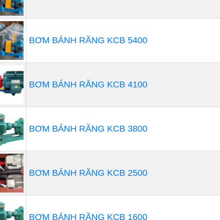
BƠM BÁNH RĂNG KCB 5400
BƠM BÁNH RĂNG KCB 4100
 bơm định lượng màng
BƠM BÁNH RĂNG KCB 3800
ự cách ly của màng ngăn, sự cách ly giữa chất lỏng đồng 
được về mặt cấu trúc. Thiết kế cấu trúc công nghệ cao và 
uổi thọ của màng ngăn. Kết hợp với khả năng chống ăn mò
BƠM BÁNH RĂNG KCB 2500
 lượng màng đã trở thành loại bơm chính trong các ứng d
h viên của dòng máy bơm định lượng màng, máy bơm mà
 nhược điểm của việc tập trung lực quá mức của màng b
BƠM BÁNH RĂNG KCB 1600