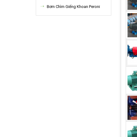
Bơm Chìm Giếng Khoan Peroni
2,
Do s
đạt 
kể t
định
thàn
được