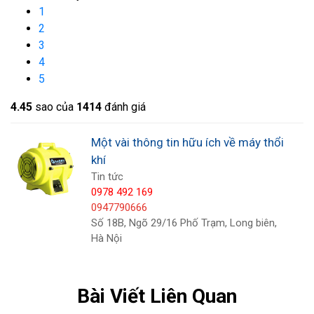
khỏi hướng quay. Tốt nhất cho các tác vụ đòi hỏi
1
áp suất tĩnh cao. Động cơ: Nó có các lưỡi hình
2
cánh quạt, dần dần cong xuống hẹp về phía ngoài
3
cùng. Được sử dụng trong các hệ thống ống xả
4
5
nhỏ, các cánh quạt không cong và thường được
sử dụng cho mục đích làm mát .
4.4
5
sao của
1414
đánh giá
Một vài thông tin hữu ích về máy thổi
khí
Tin tức
0978 492 169
0947790666
Số 18B, Ngõ 29/16 Phố Trạm, Long biên,
Hà Nội
Bài Viết Liên Quan