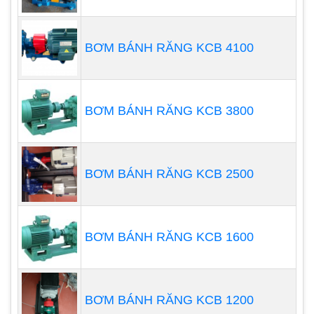
BƠM BÁNH RĂNG KCB 4100
BƠM BÁNH RĂNG KCB 3800
BƠM BÁNH RĂNG KCB 2500
BƠM BÁNH RĂNG KCB 1600
2: LÀM THẾ NÀO ĐỂ LÀM VIỆC HOA HỒNG
KHÔNG KHÍ?
BƠM BÁNH RĂNG KCB 1200
Một cánh quạt ở trung tâm của máy thổi khí hút