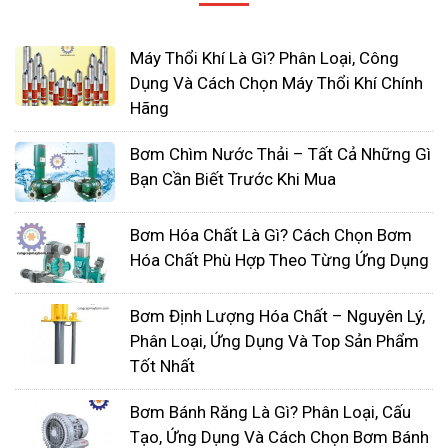
Máy Thổi Khí Là Gì? Phân Loại, Công
Dụng Và Cách Chọn Máy Thổi Khí Chính
Hãng
Bơm Chìm Nước Thải – Tất Cả Những Gì
Bạn Cần Biết Trước Khi Mua
4: CÁC YẾU TỐ CẦN XEM XÉT TRƯỚC KHI MUA
MÁY THỔI KHÍ:
Bơm Hóa Chất Là Gì? Cách Chọn Bơm
Hóa Chất Phù Hợp Theo Từng Ứng Dụng
Lựa chọn không cho máy thổi khí cầm tay chạy
bằng pin cho các nhiệm vụ nhỏ. Họ có thể được
Bơm Định Lượng Hóa Chất – Nguyên Lý,
tính phí dễ dàng và nhanh chóng. Máy thổi khí là
Phân Loại, Ứng Dụng Và Top Sản Phẩm
tốt nhất để sử dụng trong thời gian dài hoặc làm
Tốt Nhất
sạch khu vực lớn hơn.
Bơm Bánh Răng Là Gì? Phân Loại, Cấu
Luôn chọn máy thổi có trọng lượng nhẹ, tiêu thụ ít
Tạo, Ứng Dụng Và Cách Chọn Bơm Bánh