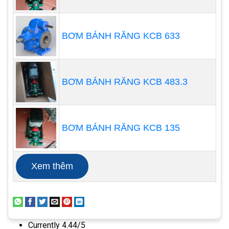
không khí và tạo ra luồng không khí xoắn ốc do đó
tạo ra một áp lực động buộc không khí đi qua một
đường cong và ra khỏi máy thổi. Các mức tốc độ
BƠM BÁNH RĂNG KCB 633
khác nhau được đặt cho các loại làm sạch khác
nhau, chẳng hạn như làm sạch các linh kiện điện
tử, lá rụng trong khu vực vườn, v.v.
BƠM BÁNH RĂNG KCB 483.3
3: NHIỆM VỤ CỦA MÁY BAY AIR
:
Tùy thuộc vào công suất, thiết kế cánh quạt, kích
BƠM BÁNH RĂNG KCB 135
thước và ứng dụng, máy thổi khí có nhiều loại khác
nhau .Vẻ cong: Ở đây thiết kế của lưỡi dao theo
Xem thêm
hướng cong. Điều này tạo ra tốc độ cao hơn khi
quay tốc độ thấp. Đường cong cong: Ở đây, lưỡi
dao quay với tốc độ cao hơn nhiều so với lưỡi dao
cong về phía trước. Các lưỡi phẳng di chuyển ra
Currently 4.44/5