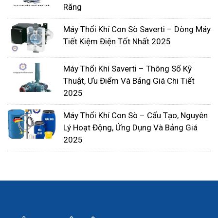
năng lượng hơn và có thể sử dụng trong thời gian
Răng
dài hơn mà không bị mỏi. Máy thổi nhẹ dễ dàng xử
Máy Thổi Khí Con Sò Saverti – Dòng Máy
lý, vận hành, bảo trì và lưu trữ
Tiết Kiệm Điện Tốt Nhất 2025
Sử dụng mức độ tiếng ồn thấp hơn. Nó sẽ không
Máy Thổi Khí Saverti – Thông Số Kỹ
gây khó chịu cho bạn hoặc người khác, đặc biệt là
Thuật, Ưu Điểm Và Bảng Giá Chi Tiết
trong thời gian dài sử dụng.
2025
5: BẢNG GIÁ MÁY THỔI KHÍ:
Máy Thổi Khí Con Sò – Cấu Tạo, Nguyên
Lý Hoạt Động, Ứng Dụng Và Bảng Giá
Mỗi loại máy thổi khí trên thị trường sẽ có các
2025
mức giá khác nhau, tùy thuộc vào kích cỡ của máy
và xét trên nhiều phương diện khác giữa các loại
máy khác nhau chúng tôi sẽ đưa ra rất nhiều mức
giá.
Máy thổi khí giá rẻ
luôn được chúng tôi cập
nhật nhanh nhất sớm nhất để mang đến cho các
bạn một mức giá hoang toang phù hợp.