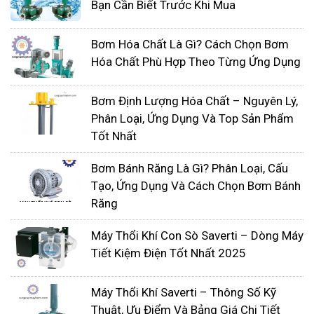
Bạn Cần Biết Trước Khi Mua
Mua máy thổi khí con sò cần
những lưu ý gì?
Bơm Hóa Chất Là Gì? Cách Chọn Bơm
Hóa Chất Phù Hợp Theo Từng Ứng Dụng
Khi mua máy thổi khí con sò, bạn cần nắm rõ
mục đích sử dụng của mình là gì?
Bơm Định Lượng Hóa Chất – Nguyên Lý,
Mục đích sử dụng máy thổi khí có thể là cấp
Phân Loại, Ứng Dụng Và Top Sản Phẩm
khí cho ao nuôi tôm cá, hút, thổi bụi công
Tốt Nhất
nghiệp hay làm thông thoáng môi trường làm
việc tại các hầm mỏ, cấp khí cho các tòa nhà
Bơm Bánh Răng Là Gì? Phân Loại, Cấu
Tạo, Ứng Dụng Và Cách Chọn Bơm Bánh
cao tầng…Tùy từng tình huống sử dụng khác
Răng
nhau mà chọn dòng máy phù hợp.
Ngoài ra, bạn cũng cần lưu ý đến tần suất
Máy Thổi Khí Con Sò Saverti – Dòng Máy
làm việc liên tục hay thi thoảng mới làm việc,
Tiết Kiệm Điện Tốt Nhất 2025
sử dụng cần lượng khí sục, thổi nhiều hay ít
để lựa chọn được một loại máy thổi khí con
Máy Thổi Khí Saverti – Thông Số Kỹ
sò phù hợp nhất với yêu cầu mà mình cần
Thuật, Ưu Điểm Và Bảng Giá Chi Tiết