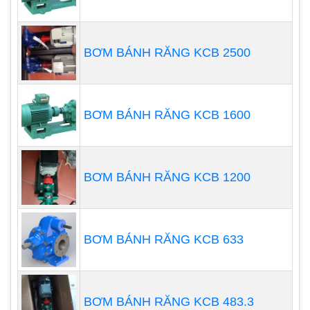
Các thương hiệu máy thổi khí
con sò tin dùng nhất hiện nay
BƠM BÁNH RĂNG KCB 2500
Trên thị trường máy thổi khí hiện nay, có rất nhiều
thương hiệu để bạn lựa chọn, tuy nhiên có 3
thương hiệu được đông đảo người tiêu dùng lựa
BƠM BÁNH RĂNG KCB 1600
chọn, đó là:
Máy thổi khí con sò
Máy thổi khí con sò Saverti
BƠM BÁNH RĂNG KCB 1200
Máy thổi khí Longtech
Máy thổi khí Anlet
Máy thổi khí Mini
BƠM BÁNH RĂNG KCB 633
Máy thổi khí Đài Loan
Tại sao máy thổi khí phổ biến
hiện nay?
BƠM BÁNH RĂNG KCB 483.3