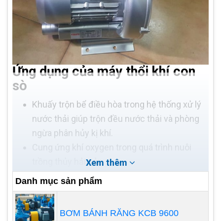
Ứng dụng của máy thổi khí con
sò
Khuấy trộn bể điều hòa trong hệ thống xử lý
nước thải giúp trộn đều nước thải và phòng
ngừa phân hủy kị khí.
Cung ứng khí oxygen trong quá trình nuôi
trồng thủy hải sản.
Xem thêm
Thu hồi khí gas trong hệ thống Biogas.
Danh mục sản phẩm
Vận chuyển khí nén.
Cung ứng khí cho vi sinh tồn tại và phát triển
BƠM BÁNH RĂNG KCB 9600
trong bể hiếu khí. Xem thêm Máy
Thổi Khí