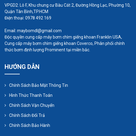
VPGD2: Lô F, Khu chung cư Bàu Cát 2, Đường Hồng Lạc, Phường 10,
Quận Tân Bình,TP.HCM
Điện thoại: 0978 492 169
Email: maybomdl@gmail.com
Ngoài các loại máy
bơm định lượng
hay bơm hóa
Độc quyền cung cấp máy bơm chìm giếng khoan Franklin USA,
chất, bơm bùn. Nhất Tâm Phát là đại lý cung cấp
Cung cấp máy bơm chìm giếng khoan Coverco, Phân phối chính
thức bơm định lượng Prominent tại miền bắc.
các mẫu máy thổi khí uy tín và chất lượng với mức
giá ưu đãi nhất tại TPHCM. Tất cả các sản phẩm
HƯỚNG DẪN
đều là hàng chính hãng được nhập trực tiếp từ nhà
sản xuất nên khách hàng hoàn toàn an tâm khi sử
Chính Sách Bảo Mật Thông Tin
dụng máy bơm của chúng tôi.
Ngoài ra, Nhất Tâm Phát mách bạn cũng cần phải
Hình Thức Thanh Toán
chú ý đến một số điều như sau:
Chính Sách Vận Chuyển
Hàng được bảo hành 12 tháng kể từ ngày bàn
Chính Sách Đổi Trả
giao hya không?
Chính Sách Bảo Hành
Khách hàng được xem và thử máy miễn phí