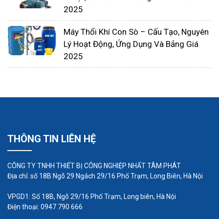
2025
đến.
Máy thổi khí con sò có được đặt xa so với nơi
Máy Thổi Khí Con Sò – Cấu Tạo, Nguyên
cấp khí hay không, sử dụng sục khí xuống
Lý Hoạt Động, Ứng Dụng Và Bảng Giá
sâu hay lên cao không…
2025
THÔNG TIN LIÊN HỆ
CÔNG TY TNHH THIẾT BỊ CÔNG NGHIỆP NHẤT TÂM PHÁT
Địa chỉ: số 18B Ngõ 29 Ngách 29/16 Phố Trạm, Long Biên, Hà Nội
VPGD1: Số 18B, Ngõ 29/16 Phố Trạm, Long biên, Hà Nội
Điện thoại: 0947 790 666