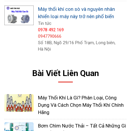
Máy thổi khí con sò và nguyên nhân
khiến loại máy này trở nên phổ biến
Tin tức
0978 492 169
0947790666
Số 18B, Ngõ 29/16 Phố Trạm, Long biên,
Hà Nội
Bài Viết Liên Quan
Chính vì vậy, máy thổi khí đảm nhận vai trò khuếch
tán khí cung cấp dưỡng khí vào bể góp phần cải
thiện và nâng cao sự phát triển của vi sinh vật có
Máy Thổi Khí Là Gì? Phân Loại, Công
lợi và vật thể sống trong bể khỏe mạnh và phát
Dụng Và Cách Chọn Máy Thổi Khí Chính
Hãng
triển tốt. Xem thêm các dòng máy thổi khí con sò
tốt nhất hiện nay tại
Top 10 Máy Thổi Khí Giá Tốt
Bơm Chìm Nước Thải – Tất Cả Những Gì
trên thị tường.