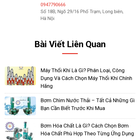
Ngoài những yếu tố trên, khi bạn chọn mua máy
0947790666
thổi khí con sò giá rẻ Hà Nam thì nên lưu ý đến
Số 18B, Ngõ 29/16 Phố Trạm, Long biên,
Hà Nội
thương hiệu của máy và chế độ bảo hành của máy.
Nếu có nhu cầu mua máy thổi khí con sò tại Hà
Nam chính hãng với mức giá phải chăng thì hãy
Bài Viết Liên Quan
liên hệ với Nhất Tâm Phát ngay hôm nay.
Với đội ngũ kỹ thuật viên có tay nghề cao, chúng
Máy Thổi Khí Là Gì? Phân Loại, Công
tôi đảm bảo sẽ mang đến cho các bạn trải nghiệm
Dụng Và Cách Chọn Máy Thổi Khí Chính
dịch vụ tốt nhất cùng với những khuyến mãi vượt
Hãng
trội nhất trên thị trường. Liên hệ với chúng tôi để
Bơm Chìm Nước Thải – Tất Cả Những Gì
được cung cấp báo giá máy thổi khí con sò nhé!
Bạn Cần Biết Trước Khi Mua
>>> Xem thêm: Địa chỉ mua
máy thổi khí con sò
Bơm Hóa Chất Là Gì? Cách Chọn Bơm
Saverti
giá rẻ tại Hà Nội
Hóa Chất Phù Hợp Theo Từng Ứng Dụng