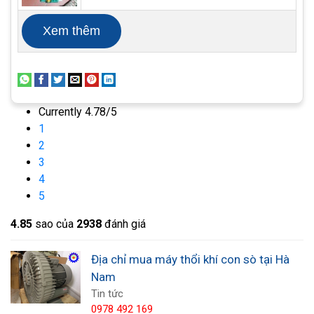
Xem thêm
Currently 4.78/5
1
- Lưu lượng bơm: Lưu lượng có thể hiểu là lượng
2
khí mà máy thổi có thể thổi được, tùy vào tính chất
3
công việc là lựa chọn lưu lượng máy bơm cho phù
4
hợp.
5
4.8
5
sao của
2938
đánh giá
- Điện áp: Để máy thổi có thể hoạt động hết công
suất thì nên lựa chọn sản phẩm có điện áp phù
Địa chỉ mua máy thổi khí con sò tại Hà
hợp.
Nam
Tin tức
0978 492 169