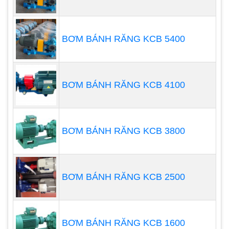
BƠM BÁNH RĂNG KCB 5400
BƠM BÁNH RĂNG KCB 4100
BƠM BÁNH RĂNG KCB 3800
- Máy hoạt động độc lập mà không cần bất kỳ
công cụ hay máy móc nào hỗ trợ dù công suất
BƠM BÁNH RĂNG KCB 2500
thổi khí có lớn, giúp tiết kiệm tối đa chi phí và
không gian. Nhưng yên tâm là loại máy này điều
chỉnh công suất phù hợp để không làm ảnh hưởng
đến quá trình hoạt động của máy.
BƠM BÁNH RĂNG KCB 1600