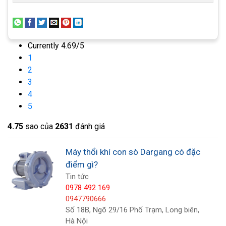
Currently 4.69/5
1
2
3
4
5
4.7
5
sao của
2631
đánh giá
Máy thổi khí con sò Dargang có đặc
điểm gì?
Tin tức
0978 492 169
0947790666
Số 18B, Ngõ 29/16 Phố Trạm, Long biên,
Hà Nội