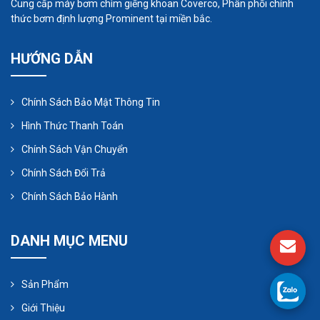
lượng oxi cần phải được tính toán. Các yêu cầu về
Cung cấp máy bơm chìm giếng khoan Coverco, Phân phối chính
thức bơm định lượng Prominent tại miền bắc.
quá trình oxi hóa bị ảnh hưởng bởi các thành phần
trong nước thải. Cùng với nhiệt độ, áp suất của
HƯỚNG DẪN
nước thải cộng thêm các thiết bị mà nhà máy
đang sử dụng.
Chính Sách Bảo Mật Thông Tin
Hình Thức Thanh Toán
Chính Sách Vận Chuyển
Chính Sách Đổi Trả
Chính Sách Bảo Hành
DANH MỤC MENU
Sản Phẩm
Các ứng dụng cơ bản của dòng
Giới Thiệu
máy thổi khí xủ lý nước thải