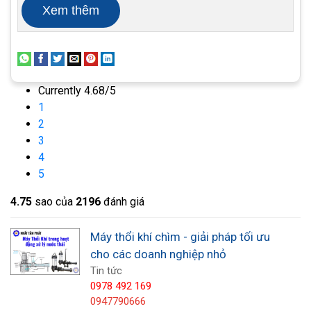
Xem thêm
khí.
Máy thổi khí chìm làm một phần trong các
thiết bị cần thiết để xử lý nước thải. Nó được
lắp đặt dễ dàng mà không cần làm cạn bể
Currently 4.68/5
nước trước khi lắp đặt.
1
Kiểm soát được những mùi khó chịu, những
2
chất oxy hóa, và tiếng ồn khó chịu.
3
4
5
4.7
5
sao của
2196
đánh giá
Máy thổi khí chìm - giải pháp tối ưu
cho các doanh nghiệp nhỏ
Tin tức
0978 492 169
0947790666