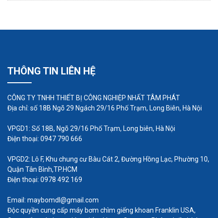
nước thải. Bể xử lý hình chử nhật nhỏ và vừa.
Ngoài ra, máy còn được sủ dụng nhiều do một số
nguyên nhân sau:
Sử dụng an toàn, đơn giản, bảo trì bảo dưỡng
dễ dàng
THÔNG TIN LIÊN HỆ
Chi phí lắp đặt, chi phí vận hành và bảo trì
thấp
CÔNG TY TNHH THIẾT BỊ CÔNG NGHIỆP NHẤT TÂM PHÁT
Lắp đặt dễ dàng nhờ hệ thống thanh trượt và
Địa chỉ: số 18B Ngõ 29 Ngách 29/16 Phố Trạm, Long Biên, Hà Nội
xích neo bơm, không cần làm cạn bể chứa
trước khi tiến hành lắp đặt.
VPGD1: Số 18B, Ngõ 29/16 Phố Trạm, Long biên, Hà Nội
Điện thoại: 0947 790 666
Máy hoạt động hoàn toàn dưới nước nên sẽ
tiết kiệm được diện tích, giảm tiếng ồn
VPGD2: Lô F, Khu chung cư Bàu Cát 2, Đường Hồng Lạc, Phường 10,
Quận Tân Bình,TP.HCM
Việc sử dụng máy thổi khí chìm đạt hiệu quả tối đa
Điện thoại: 0978 492 169
phụ thuộc vào việc sục khí và khuấy trộn chất
Email: maybomdl@gmail.com
lỏng. Để chọn được hệ thống sục khí thích hợp,
Độc quyền cung cấp máy bơm chìm giếng khoan Franklin USA,