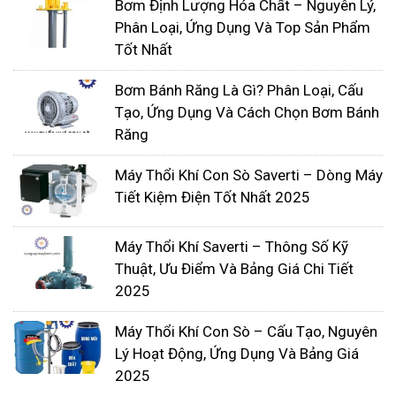
Bơm Định Lượng Hóa Chất – Nguyên Lý,
Phân Loại, Ứng Dụng Và Top Sản Phẩm
Tốt Nhất
Bơm Bánh Răng Là Gì? Phân Loại, Cấu
Tạo, Ứng Dụng Và Cách Chọn Bơm Bánh
Răng
Máy Thổi Khí Con Sò Saverti – Dòng Máy
Tiết Kiệm Điện Tốt Nhất 2025
Máy thổi khí chìm được thiết kế cho sử dụng trong
các bể nhỏ và vừa. Nhìn chung các loại máy sục
Máy Thổi Khí Saverti – Thông Số Kỹ
Thuật, Ưu Điểm Và Bảng Giá Chi Tiết
khí rất dễ lắp đặt vận hành. Cũng như bảo trì bảo
2025
dưỡng mà không cần bất kỳ máy nén khí nào.
Chúng có thể thực hiện các nhiệm vụ như
Máy Thổi Khí Con Sò – Cấu Tạo, Nguyên
BOD/COD, trộn, đồng nhất kiểm soát mùi, oxi hóa.
Lý Hoạt Động, Ứng Dụng Và Bảng Giá
Các thiết bị sục khí rất phù hợp cho đường dẫn
2025