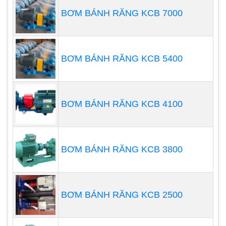
BƠM BÁNH RĂNG KCB 7000
BƠM BÁNH RĂNG KCB 5400
BƠM BÁNH RĂNG KCB 4100
Cụ thể hơn, nó cung cấp thổi khí chính trong bể
phản ứng và bể thổi khí ở trung tâm của quá trình
BƠM BÁNH RĂNG KCB 3800
xử lý nước, và thổi khí và khuấy trộn trong bể điều
tiết dòng chảy. Những thiết bị thổi khí này tạo ra
những bong bóng nhỏ trong nước thải bằng cách
BƠM BÁNH RĂNG KCB 2500
trộn mạnh vào không khí mà chúng hút ra từ phía
trên bề mặt nước thải và xả nước thải có ga ra bên