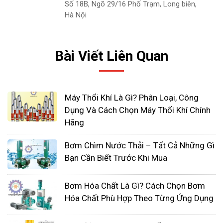
Số 18B, Ngõ 29/16 Phố Trạm, Long biên,
Hà Nội
Máy thổi khí chìm được thiết kế cho sử dụng
trong các bể nhỏ và vừa. Nhìn chung các loại
Bài Viết Liên Quan
máy sục khí rất dễ lắp đặt vận hành. Cũng
như bảo trì bảo dưỡng mà không cần bất kỳ
máy nén khí nào.
Máy Thổi Khí Là Gì? Phân Loại, Công
Chúng có thể thực hiện các nhiệm vụ như
Dụng Và Cách Chọn Máy Thổi Khí Chính
BOD/COD, trộn, đồng nhất kiểm soát mùi, oxi
Hãng
hóa. Các thiết bị sục khí rất phù hợp cho
Bơm Chìm Nước Thải – Tất Cả Những Gì
đường dẫn nước thải.
Bạn Cần Biết Trước Khi Mua
Thiết kế đơn giản, gọn nhẹ, không cần thêm
thiết bị phụ trợ
Bơm Hóa Chất Là Gì? Cách Chọn Bơm
Hóa Chất Phù Hợp Theo Từng Ứng Dụng