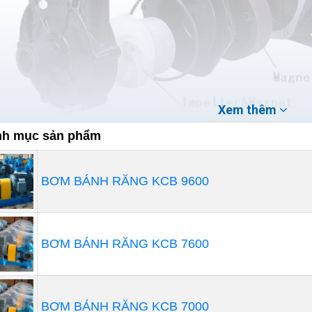
Xem thêm
h mục sản phẩm
yên lý hoạt động của máy bơm hóa chất tự mồi
loại máy bơm hóa chất tự mồi hoạt động theo nguyên lý 
BƠM BÁNH RĂNG KCB 9600
 khác, chỉ khác máy bơm hóa chất tự mồi không cần bơ
có thể hoạt động ngay khi kết nối với động cơ.
ơ bản, nguyên lý hoạt động của máy bơm hóa chất tự mồi
BƠM BÁNH RĂNG KCB 7600
h hút chất bơm và chu trình đẩy chất bơm:
BƠM BÁNH RĂNG KCB 7000