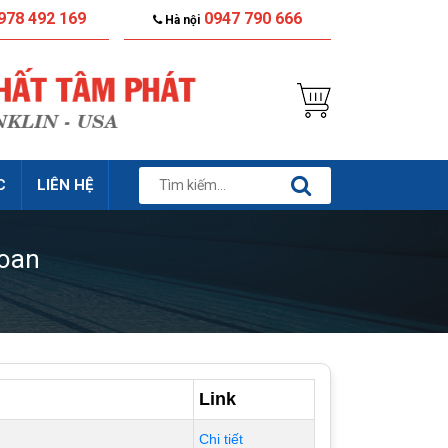
978 492 169
0947 790 666
Hà nội
C
LIÊN HỆ
Loan
Link
Chi tiết