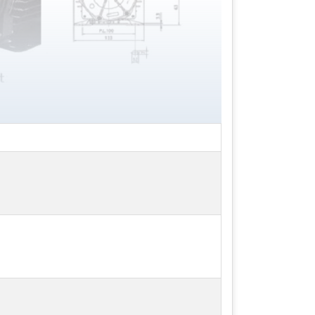
hút đẩy tương tự các loại máy bơm hóa
m mồi khi máy bơm mới hoạt động mà
 bao gồm quy trình tự mồi bơm, chu