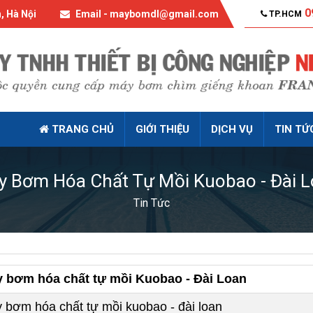
0
, Hà Nội
Email - maybomdl@gmail.com
TP.HCM
TRANG CHỦ
GIỚI THIỆU
DỊCH VỤ
TIN TỨ
 Bơm Hóa Chất Tự Mồi Kuobao - Đài 
Tin Tức
 bơm hóa chất tự mồi Kuobao - Đài Loan
 bơm hóa chất tự mồi kuobao - đài loan