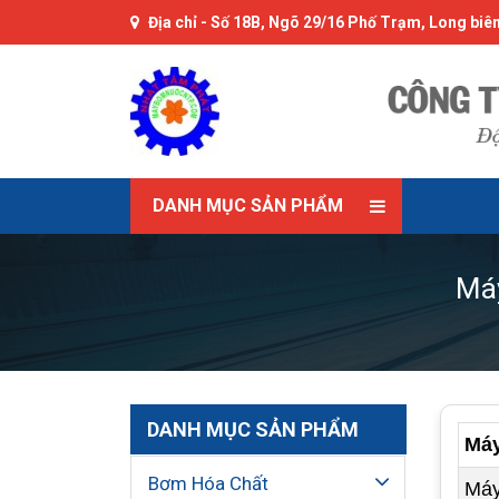
Địa chỉ -
Số 18B, Ngõ 29/16 Phố Trạm, Long biên
DANH MỤC SẢN PHẨM
Máy
DANH MỤC SẢN PHẨM
Máy
Bơm Hóa Chất
Máy