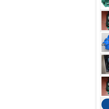
Hai 
cho 
Lưu 
Bơm
Dòng
của 