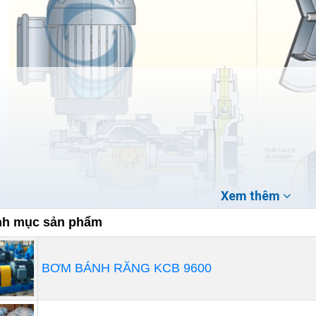
Xem thêm
h mục sản phẩm
BƠM BÁNH RĂNG KCB 9600
Bơm định lượng hóa chất là dòng thiết bị hiện đại có xu
hoàn hảo mà độ bền cũng rất cao.