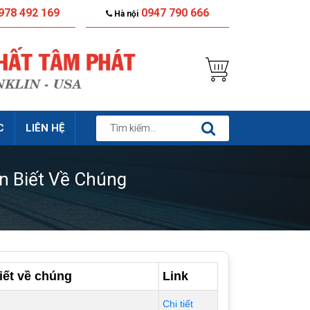
978 492 169
0947 790 666
Hà nội
C
LIÊN HỆ
n Biết Về Chúng
iết về chúng
Link
Chi tiết