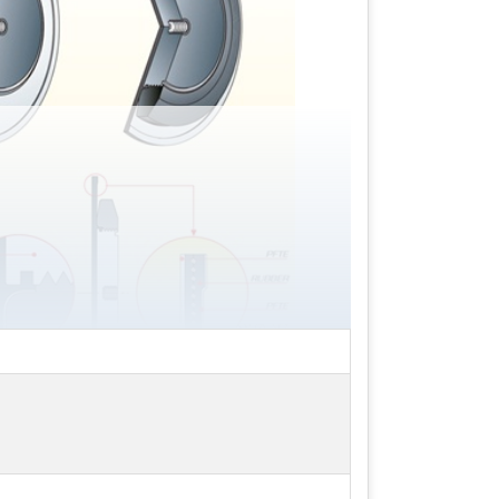
ất xứ từ Mỹ không những có chất lượng