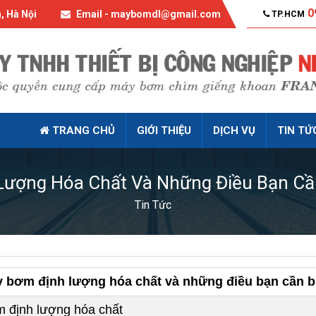
0
, Hà Nội
Email - maybomdl@gmail.com
TP.HCM
TRANG CHỦ
GIỚI THIỆU
DỊCH VỤ
TIN TỨ
ượng Hóa Chất Và Những Điều Bạn Cầ
Tin Tức
 bơm định lượng hóa chất và những điều bạn cần b
 định lượng hóa chất