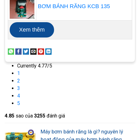
răng cũng được chia thành nhiều loại khác nhau,
BƠM BÁNH RĂNG KCB 135
điều này sẽ cho phép khách hàng dễ dàng lựa
chọn máy bơm đáp ứng nhu cầu của họ, có 2 loại
Xem thêm
chính đó là:
bơm bánh răng khớp trong
bơm bánh răng khớp ngoài
Currently 4.77/5
1
2
3
4
5
4.8
5
sao của
3255
đánh giá
Máy bơm bánh răng là gì? nguyên lý
hoạt động của máy bơm bánh răng