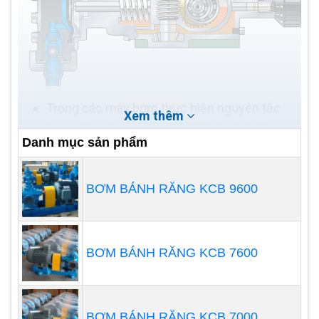
Trong các máy bơm thực hiện nguyên tắc
Xem thêm
hoạt động theo thể tích, thể tích chất lỏng
Danh mục sản phẩm
được gắn chặt cụ thể sẽ chiếm tỷ lệ cao
trong mỗi chu kỳ bơm hoàn chỉnh; thể tích
BƠM BÁNH RĂNG KCB 9600
này có thể là hoạt động của khối lượng vận
hành hiệu quả của máy bơm, tức là sự phân
biệt giữa khối lượng nhà vận hành tại thời
điểm khi phương pháp hút hoàn thành và khối
BƠM BÁNH RĂNG KCB 7600
lượng nhà hoạt động còn lại tại thời điểm
phương pháp xả chất lỏng hoàn tất. Do đó,
việc đo sáng khả thi với độ chính xác cao; vì
BƠM BÁNH RĂNG KCB 7000