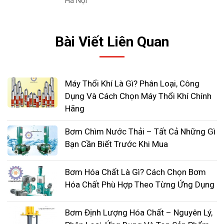
Hà Nội
Bài Viết Liên Quan
Máy Thổi Khí Là Gì? Phân Loại, Công
Dụng Và Cách Chọn Máy Thổi Khí Chính
Bơm định lượng nhu động
Hãng
Đây là loại bơm cohiệu quả cao nhất trong điều
Bơm Chìm Nước Thải – Tất Cả Những Gì
kiện sử dụng Thiết bị liên kết trong nhà vận hành
Bạn Cần Biết Trước Khi Mua
Điều dưỡng trong một chu kỳ duy nhất, do khối
lượng hoạt động hoàn chỉnh của một chu kỳ được
Bơm Hóa Chất Là Gì? Cách Chọn Bơm
bơm vào buồng đo và đáp ứng khối lượng hoạt
Hóa Chất Phù Hợp Theo Từng Ứng Dụng
động hiệu quả. trong loại máy bơm này, các ống
được nhồi với đơn vị diện tích được đo lường vừa
Bơm Định Lượng Hóa Chất – Nguyên Lý,
được đặt vào các máng dẫn đặc biệt, với các bề