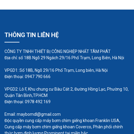
hiện có, tần số quay của rôto mang các con lăn
phải được điều chỉnh để quản lý việc đo sáng.
Đơn vị diện tích máy bơm nhu động được sử dụng
THÔNG TIN LIÊN HỆ
thành công trong các phòng thí nghiệm và các cơ
sở sản xuất quy mô nhỏ với tốc độ dòng chảy
thấp, áp suất thấp và mức độ tự động hóa thấp. Bộ
CÔNG TY TNHH THIẾT BỊ CÔNG NGHIỆP NHẤT TÂM PHÁT
Địa chỉ: số 18B Ngõ 29 Ngách 29/16 Phố Trạm, Long Biên, Hà Nội
phận khu vực máy bơm này rất hiệu quả để bơm
một lượng nhỏ chất lỏng ăn da và xâm thực, do
VPGD1: Số 18B, Ngõ 29/16 Phố Trạm, Long biên, Hà Nội
Điện thoại: 0947 790 666
môi trường hoạt động được tách biệt hoàn toàn
khỏi cơ chế, và không có bất kỳ vòng đệm nào mà
VPGD2: Lô F, Khu chung cư Bàu Cát 2, Đường Hồng Lạc, Phường 10,
khu vực này là đơn vị dẫn đến các nguồn rò rỉ quan
Quận Tân Bình,TP.HCM
Điện thoại: 0978 492 169
trọng nhất trong suốt quá trình vận hành; Ở một
mức độ quá lớn, trách nhiệm và sự an toàn của
Email: maybomdl@gmail.com
Độc quyền cung cấp máy bơm chìm giếng khoan Franklin USA,
một máy bơm định lượng nhu động phụ thuộc vào
Cung cấp máy bơm chìm giếng khoan Coverco, Phân phối chính
kết cấu của ống mềm và khả năng chống lại chất
thức bơm định lượng Prominent tại miền bắc.