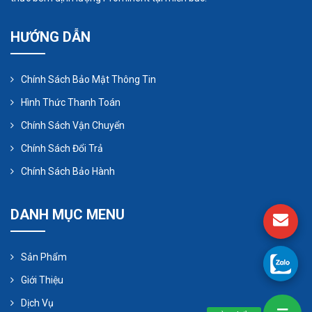
lỏng được bơm lên và khả năng chống lại nhiều
biến dạng của chúng.
HƯỚNG DẪN
Chính Sách Bảo Mật Thông Tin
Hình Thức Thanh Toán
Chính Sách Vận Chuyển
Chính Sách Đổi Trả
Chính Sách Bảo Hành
DANH MỤC MENU
Bơm định lượng màng
Sản Phẩm
Bơm màng ít được sử dụng hơn bơm nhu động,
Giới Thiệu
tuy nhiên, chúng thuận tiện hơn cho hoạt động và
đáng tin cậy hơn. trong khi bơm màng, thể tích
Dịch Vụ