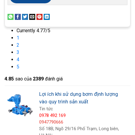
ổn định bất kể các yếu tố bên ngoài, các máy
bơm này sẽ được tích hợp vào các hệ thống
có mức độ tự động hóa cao và độ chính xác
Currently 4.77/5
cao của việc đo sáng. Các yếu tố này đơn vị
1
diện tích làm nền cho các ứng dụng rộng rãi
2
của máy bơm thể tích cho các chức năng đo
3
sáng.
4
5
4.8
5
sao của
2389
đánh giá
Lợi ích khi sử dụng bơm định lượng
vào quy trình sản xuất
Tin tức
0978 492 169
0947790666
Số 18B, Ngõ 29/16 Phố Trạm, Long biên,