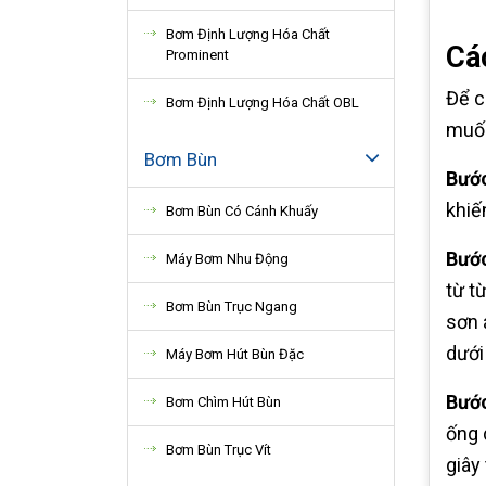
Bơm Định Lượng Hóa Chất
Cá
Prominent
Để c
Bơm Định Lượng Hóa Chất OBL
muố
Bơm Bùn
Bước
khiế
Bơm Bùn Có Cánh Khuấy
Bước
Máy Bơm Nhu Động
từ t
Bơm Bùn Trục Ngang
sơn 
dưới
Máy Bơm Hút Bùn Đặc
Bước
Bơm Chìm Hút Bùn
ống 
Bơm Bùn Trục Vít
giây