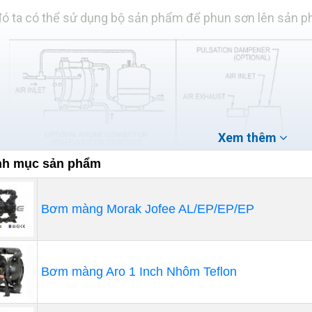
đó ta có thể sử dụng bộ sản phẩm để phun sơn lên sản p
Xem thêm
h mục sản phẩm
Bơm màng Morak Jofee AL/EP/EP/EP
Bơm màng Aro 1 Inch Nhôm Teflon