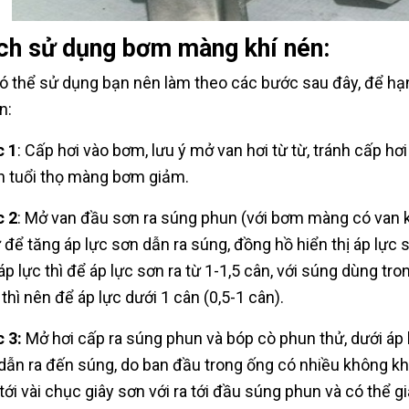
ch sử dụng bơm màng khí nén:
ó thể sử dụng bạn nên làm theo các bước sau đây, để hạ
n:
 1
: Cấp hơi vào bơm, lưu ý mở van hơi từ từ, tránh cấp 
n tuổi thọ màng bơm giảm.
 2
: Mở van đầu sơn ra súng phun (với bơm màng có van kh
ừ để tăng áp lực sơn dẫn ra súng, đồng hồ hiển thị áp lực
áp lực thì để áp lực sơn ra từ 1-1,5 cân, với súng dùng tr
 thì nên để áp lực dưới 1 cân (0,5-1 cân).
 3:
Mở hơi cấp ra súng phun và bóp cò phun thử, dưới áp
dẫn ra đến súng, do ban đầu trong ống có nhiều không khí 
 tới vài chục giây sơn với ra tới đầu súng phun và có thể g