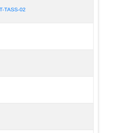
T-TASS-02
ào nước hoặc dung môi tẩy rửa. Cho máy
 ra nhiều hay ít mà có thể điều chỉnh lại
hạt càng to và ngược lại, áp lực sơn thấp
phải phun nhiều lớp mất thời gian.
hoặc khi bạn muốn thay đổi màu sơn.
 bị khô trong máy khi bạn để quá lâu ,
ẩm hoặc khi bạn cho màu mới vào sẽ làm
 hỏng.