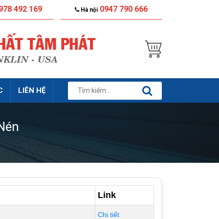
978 492 169
0947 790 666
Hà nội
C
LIÊN HỆ
Nén
Link
Chi tiết