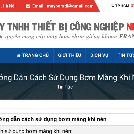
0
, Hà Nội
Email - maybomdl@gmail.com
TP.HCM
TRANG CHỦ
GIỚI THIỆU
DỊCH VỤ
TIN TỨ
ớng Dẫn Cách Sử Dụng Bơm Màng Khí 
Tin Tức
ng dẫn cách sử dụng bơm màng khí nén
h sử dụng bơm màng khí nén: