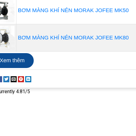
 mở van hơi và bơm sơn từ từ để đảm bảo tuổi thọ cho s
BƠM MÀNG KHÍ NÉN MORAK JOFEE MK50
BƠM MÀNG KHÍ NÉN MORAK JOFEE MK80
Xem thêm
urrently 4.81/5
phải tìm người có kinh nghiệm tìm cách xử lý , khi bơm có