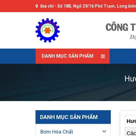
Địa chỉ -
Số 18B, Ngõ 29/16 Phố Trạm, Long biên
DANH MỤC SẢN PHẨM
Hư
DANH MỤC SẢN PHẨM
Hướ
Bơm Hóa Chất
Các