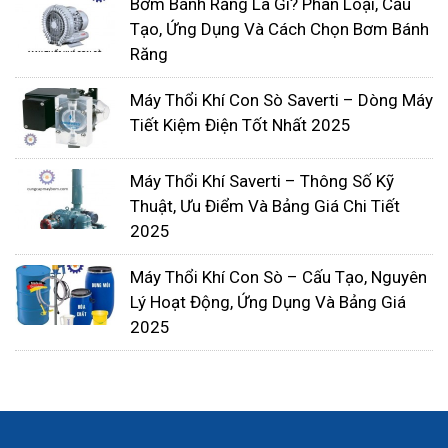
Bơm Bánh Răng Là Gì? Phân Loại, Cấu
Tạo, Ứng Dụng Và Cách Chọn Bơm Bánh
Răng
Máy Thổi Khí Con Sò Saverti – Dòng Máy
Tiết Kiệm Điện Tốt Nhất 2025
Máy Thổi Khí Saverti – Thông Số Kỹ
Thuật, Ưu Điểm Và Bảng Giá Chi Tiết
2025
Máy Thổi Khí Con Sò – Cấu Tạo, Nguyên
Ngăn chặn đóng bùn trong khi tắt máy
Lý Hoạt Động, Ứng Dụng Và Bảng Giá
2025
Nếu bạn đang tắt thiết bị của mình để bảo trì, hãy
đảm bảo rằng nó hoàn toàn không có nước. Trong
trường hợp nước sót lại, nó sẽ đóng băng và giãn
nở, dẫn đến hư hỏng. Để tránh điều đó, hãy lắp van