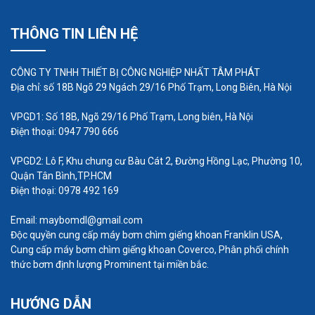
đổ ở điểm thấp nhất của hệ thống đường ống và
sử dụng nó.
THÔNG TIN LIÊN HỆ
Duy trì việc tra dầu
CÔNG TY TNHH THIẾT BỊ CÔNG NGHIỆP NHẤT TÂM PHÁT
Bất kỳ hình thức ngưng tụ hoặc hơi ẩm nào trong
Địa chỉ: số 18B Ngõ 29 Ngách 29/16 Phố Trạm, Long Biên, Hà Nội
vòng bi máy bơm sẽ chuyển thành băng khi nhiệt
độ thấp. Điều này sẽ ngăn cản sự chuyển động
VPGD1: Số 18B, Ngõ 29/16 Phố Trạm, Long biên, Hà Nội
Điện thoại: 0947 790 666
trơn tru của bùn trong thiết bị.
Trước khi thời tiết lạnh đến, hãy kiểm tra xem dầu
VPGD2: Lô F, Khu chung cư Bàu Cát 2, Đường Hồng Lạc, Phường 10,
Quận Tân Bình,TP.HCM
có phù hợp với điều kiện thời tiết hay không bằng
Điện thoại: 0978 492 169
cách kiểm tra độ nhớt hoặc “trọng lượng” của dầu
so với nhiệt độ không khí dự kiến lạnh nhất. Bạn
Email: maybomdl@gmail.com
Độc quyền cung cấp máy bơm chìm giếng khoan Franklin USA,
có thể phải thay nhiều loại dầu khác nhau và bôi
Cung cấp máy bơm chìm giếng khoan Coverco, Phân phối chính
trơn hệ thống thường xuyên hơn để giữ cho hệ
thức bơm định lượng Prominent tại miền bắc.
thống hoạt động hiệu quả ở nhiệt độ thấp.
Vận hành cẩn thận
HƯỚNG DẪN