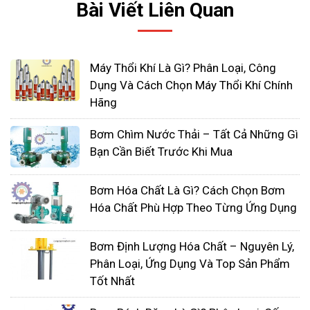
Bài Viết Liên Quan
hai khu vực này bị đóng băng, máy bơm
không thể hoạt động bình thường và có thể
dẫn đến hoạt động không đúng của hệ
Máy Thổi Khí Là Gì? Phân Loại, Công
thống.
Dụng Và Cách Chọn Máy Thổi Khí Chính
Bọc phần ống nạp và xả bằng dây cáp điện
Hãng
hoặc băng keo nóng là một trong những cách
Bơm Chìm Nước Thải – Tất Cả Những Gì
giúp đường ống không bị đóng băng và bảo
Bạn Cần Biết Trước Khi Mua
vệ đường dây không bị hư hỏng.
Có nguồn nhiệt thích hợp
Bơm Hóa Chất Là Gì? Cách Chọn Bơm
Hóa Chất Phù Hợp Theo Từng Ứng Dụng
Tìm cách bảo vệ máy bơm của bạn khỏi thời tiết
lạnh và sử dụng nguồn nhiệt thích hợp để tăng
Bơm Định Lượng Hóa Chất – Nguyên Lý,
nhiệt độ của cụm ổ trục, dầu bôi trơn và vỏ máy
Phân Loại, Ứng Dụng Và Top Sản Phẩm
bơm trước khi khởi động. Một phòng sưởi sẽ là
Tốt Nhất
một cách lý tưởng để bảo quản thiết bị tránh hư
hỏng.