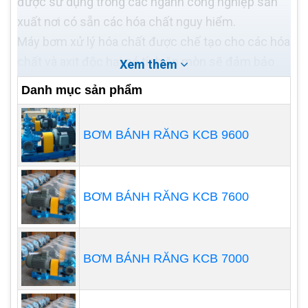
được sử dụng trong các ngành công nghiệp sản
xuất nơi có sẵn các hóa chất nguy hiểm.
Máy bơm xử lý hóa chất được chế tạo cho các hóa
chất và axit độc hại có tính ăn mòn sẽ đảm bảo
Xem thêm
rằng máy móc và công nhân không bị hư hỏng
Danh mục sản phẩm
hoặc ảnh hưởng khi tiếp xúc với nhau. Tình trạng
này hầu hết xảy ra trong các ngành công nghiệp
BƠM BÁNH RĂNG KCB 9600
hóa chất, công nghiệp dược phẩm và các ngành
công nghiệp chế biến khác.
BƠM BÁNH RĂNG KCB 7600
BƠM BÁNH RĂNG KCB 7000