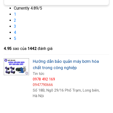
phí sửa chữa.
Currently 4.89/5
1
2
3
4
5
4.9
5
sao của
1442
đánh giá
Hướng dẫn bảo quản máy bơm hóa
chất trong công nghiệp
Tin tức
Dưới đây là sáu bước để giúp bạn bảo trì máy bơm
0978 492 169
của mình trong điều kiện thời tiết lạnh:
0947790666
Số 18B, Ngõ 29/16 Phố Trạm, Long biên,
Hà Nội
Cách nhiệt phần nạp và đường xả
Phần lấy nước thu thập nước trong khi đường
xả dẫn nước ra khỏi hệ thống. Khi một trong