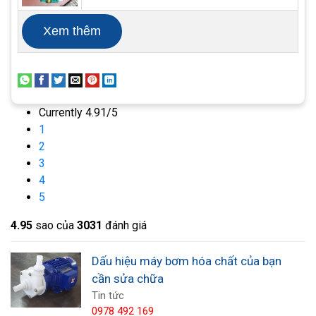
Xem thêm
Currently 4.91/5
1
2
3
4
5
4. Quá nóng
4.9
5
sao của
3031
đánh giá
Máy bơm bị tắc thường dẫn đến quá nhiệt, cũng
Dấu hiệu máy bơm hóa chất của bạn
như giảm lưu lượng. Nếu máy bơm ly tâm bị quá
cần sửa chữa
nhiệt, điều này thường có nghĩa là lưu lượng của
Tin tức
máy bơm đang bị hạn chế.
0978 492 169