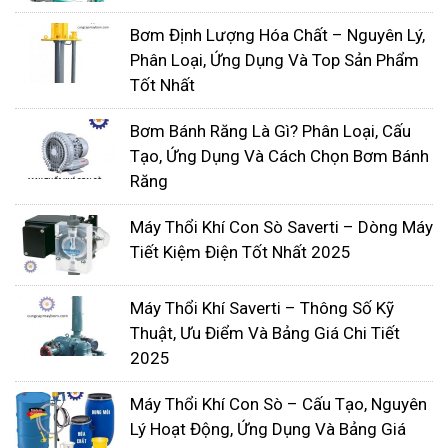
Bơm Định Lượng Hóa Chất – Nguyên Lý,
Phân Loại, Ứng Dụng Và Top Sản Phẩm
Tốt Nhất
Bơm Bánh Răng Là Gì? Phân Loại, Cấu
Tạo, Ứng Dụng Và Cách Chọn Bơm Bánh
Răng
5. Chậm mồi
Máy Thổi Khí Con Sò Saverti – Dòng Máy
Giải phóng mặt bằng không đúng cách là nguyên
Tiết Kiệm Điện Tốt Nhất 2025
nhân phổ biến nhất của việc tái lập chậm hơn,
nhưng cũng có những khả năng khác. Gioăng bị rò
Máy Thổi Khí Saverti – Thông Số Kỹ
rỉ, miếng đệm lỏng, dây nối bị mòn hoặc cổng tuần
Thuật, Ưu Điểm Và Bảng Giá Chi Tiết
2025
hoàn bị tắc cũng có thể làm chậm quá trình sơn
lót lại. Nếu kiểm tra thông quan, thì bạn nên kiểm
Máy Thổi Khí Con Sò – Cấu Tạo, Nguyên
tra chân không tối đa để xác định vị trí của vấn đề .
Lý Hoạt Động, Ứng Dụng Và Bảng Giá