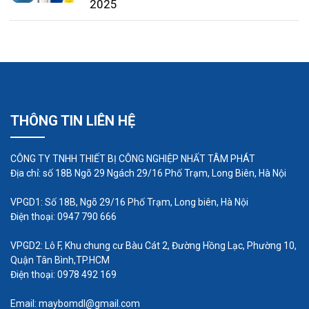
2025
Mồi bơm là gì?
Mồi là việc cần phải thực hiện nếu bạn muốn máy
bơm của mình hoạt động tốt. Trong trường hợp
máy bơm ly tâm, điều này có nghĩa là bơm đầy
nước. Các máy bơm khác nhau cần được mồi theo
THÔNG TIN LIÊN HỆ
những cách khác nhau. Tham khảo hướng dẫn sử
dụng của chủ sở hữu hoặc liên hệ với Thiết bị C &
CÔNG TY TNHH THIẾT BỊ CÔNG NGHIỆP NHẤT TÂM PHÁT
B để xác định cách thích hợp để bảo dưỡng máy
Địa chỉ: số 18B Ngõ 29 Ngách 29/16 Phố Trạm, Long Biên, Hà Nội
bơm của bạn. Hãy nhớ rằng một số máy bơm có
khả năng tự mồi.
VPGD1: Số 18B, Ngõ 29/16 Phố Trạm, Long biên, Hà Nội
Điện thoại: 0947 790 666
Các bộ phận khác của bơm hóa
VPGD2: Lô F, Khu chung cư Bàu Cát 2, Đường Hồng Lạc, Phường 10,
chất
Quận Tân Bình,TP.HCM
Điện thoại: 0978 492 169
Các bộ phận khác nhau của máy bơm hóa
chất
Email: maybomdl@gmail.com