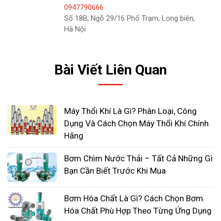
0947790666
Các điểm rắc rối thường gặp bao gồm những
Số 18B, Ngõ 29/16 Phố Trạm, Long biên,
Hà Nội
điều sau đây:
Bộ lọc hút bị tắc
Bài Viết Liên Quan
Cổng tuần hoàn bị tắc
Đường hoặc van xả khí bị tắc nghẽn
Đường xả bị cản trở
Máy Thổi Khí Là Gì? Phân Loại, Công
Dụng Và Cách Chọn Máy Thổi Khí Chính
Hãng
Bơm Chìm Nước Thải – Tất Cả Những Gì
Bạn Cần Biết Trước Khi Mua
Bơm Hóa Chất Là Gì? Cách Chọn Bơm
Hóa Chất Phù Hợp Theo Từng Ứng Dụng