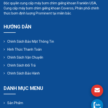
Độc quyền cung cấp máy bơm chìm giếng khoan Franklin USA,
Có rất nhiều yếu tố quan trọng trong một máy bơm
Cung cấp máy bơm chìm giếng khoan Coverco, Phân phối chính
cho phép nó hoạt động hiệu quả và đáng tin
thức bơm định lượng Prominent tại miền bắc.
cậy. Tìm hiểu các bộ phận máy bơm khác nhau và
HƯỚNG DẪN
tầm quan trọng của chúng đối với hiệu suất tổng
thể và hiệu quả hoạt động của bạn…
Chính Sách Bảo Mật Thông Tin
Hình Thức Thanh Toán
Chính Sách Vận Chuyển
Chính Sách Đổi Trả
Chính Sách Bảo Hành
DANH MỤC MENU
Sản Phẩm