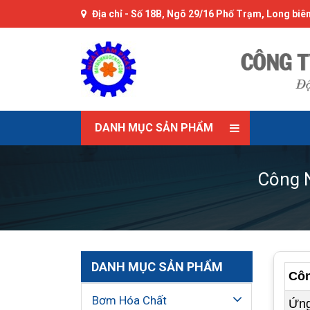
Địa chỉ -
Số 18B, Ngõ 29/16 Phố Trạm, Long biên
DANH MỤC SẢN PHẨM
Công 
DANH MỤC SẢN PHẨM
Côn
Bơm Hóa Chất
Ứng