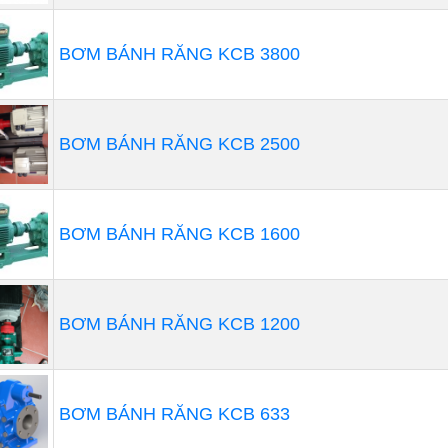
BƠM BÁNH RĂNG KCB 3800
BƠM BÁNH RĂNG KCB 2500
BƠM BÁNH RĂNG KCB 1600
BƠM BÁNH RĂNG KCB 1200
ng nghệ bơm piston đa giai đoạn
BƠM BÁNH RĂNG KCB 633
Cách hoạt động: Máy bơm piston đa giai đoạn sử dụng các