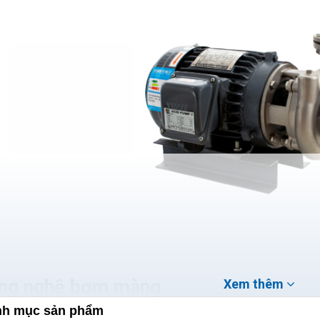
ng nghệ bơm màng
Xem thêm
h mục sản phẩm
Cách hoạt động: Máy bơm màng sử dụng màng đàn hồi để