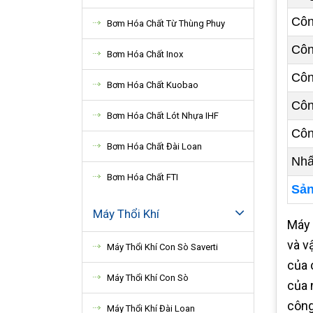
Côn
Bơm Hóa Chất Từ Thùng Phuy
Côn
Bơm Hóa Chất Inox
Côn
Bơm Hóa Chất Kuobao
Côn
Bơm Hóa Chất Lót Nhựa IHF
Côn
Bơm Hóa Chất Đài Loan
Nhấ
Bơm Hóa Chất FTI
Sản
Máy Thổi Khí
Máy
và v
Máy Thổi Khí Con Sò Saverti
của 
Máy Thổi Khí Con Sò
của 
công
Máy Thổi Khí Đài Loan