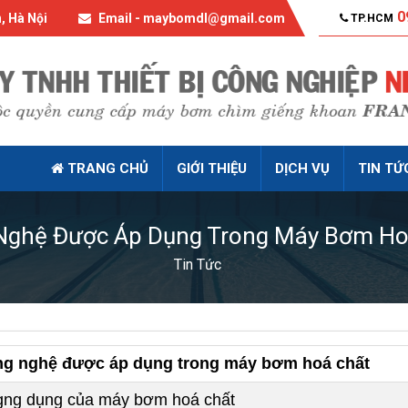
0
, Hà Nội
Email - maybomdl@gmail.com
TP.HCM
TRANG CHỦ
GIỚI THIỆU
DỊCH VỤ
TIN TỨ
Nghệ Được Áp Dụng Trong Máy Bơm Ho
Tin Tức
g nghệ được áp dụng trong máy bơm hoá chất
ng dụng của máy bơm hoá chất