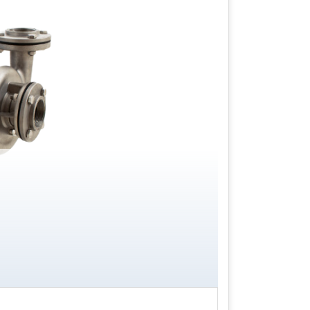
 bơm chất lỏng. Khi màng co lại, nước