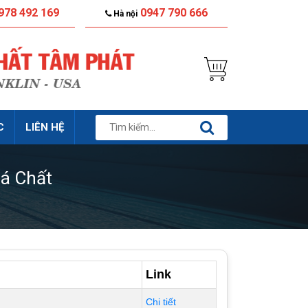
978 492 169
0947 790 666
Hà nội
C
LIÊN HỆ
á Chất
Link
Chi tiết