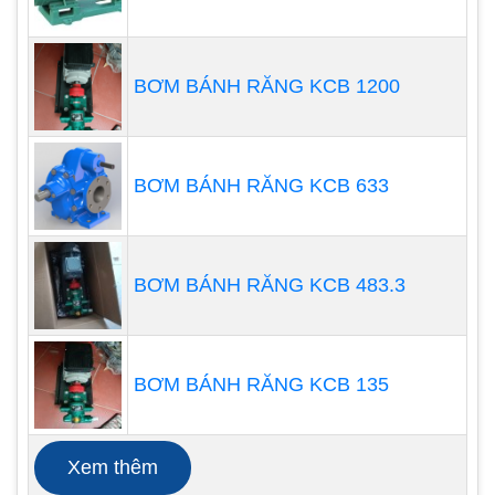
dầu lạc, máy ép phế liệu, máy kéo, phục vụ cho
các tàu thuyền đánh cá,…
BƠM BÁNH RĂNG KCB 1200
Với thiết kế và cấu tạo nhỏ gọn của bơm rất dễ di
chuyển, bơm bánh răng rất đa dạng trong các hệ
BƠM BÁNH RĂNG KCB 633
thống, dây chuyền vận hành bằng chất lỏng thủy
lực hay hóa chất
BƠM BÁNH RĂNG KCB 483.3
Tâm Nhất Phát là một trong những địa chỉ bán
bơm bánh răng thủy lực chính hãng với giá thành
hợp lý bởi được vận chuyển từ đến từ những nhà
sản xuất uy tín nhất mà không qua trung gian nên
BƠM BÁNH RĂNG KCB 135
giá thành rẻ, tiết kiệm chi phí cho khách hàng.
Xem thêm
Đến với công ty của chúng tôi, khách hàng có thể