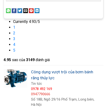
hoàn toàn yên tâm về giá bán bơm bánh răng cũng
như những thiết bị thủy lực khác, đảm bảo: rẻ, phải
chăng và nhiều ưu đãi.
Currently 4.93/5
1
Liên hệ với chúng tôi ngay hôm nay để sở hữu máy
2
bơm chất lượng bạn nhé!
3
4
5
>>> Xem thêm: Công dụng của
bơm bánh răng ăn
khớp trong
4.9
5
sao của
3149
đánh giá
Công dụng vượt trội của bơm bánh
răng thủy lực
Tin tức
0978 492 169
0947790666
Số 18B, Ngõ 29/16 Phố Trạm, Long biên,
Hà Nội