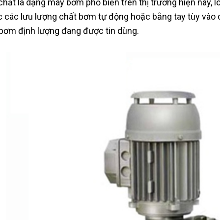
chất là dạng máy bơm phổ biến trên thị trường hiện nay, 
 các lưu lượng chất bơm tự động hoặc bằng tay tùy vào
 bơm định lượng đang được tin dùng.