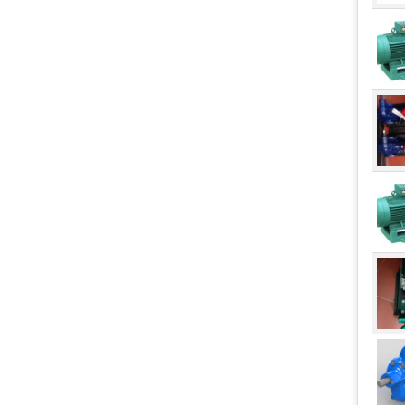
4.
Có r
máy 
5.
Đây 
làm 
hoặc
đến 
bị.