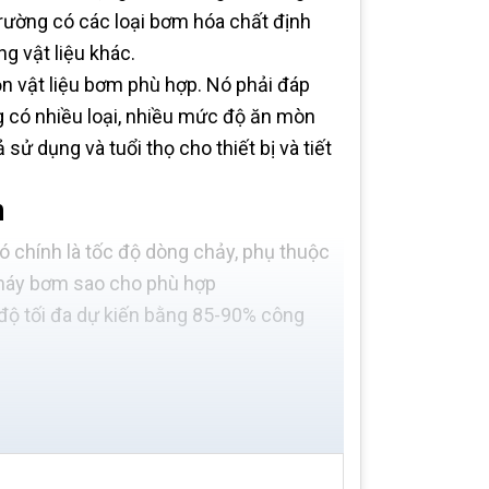
 trường có các loại bơm hóa chất định
g vật liệu khác.
n vật liệu bơm phù hợp. Nó phải đáp
ng có nhiều loại, nhiều mức độ ăn mòn
ử dụng và tuổi thọ cho thiết bị và tiết
n
ó chính là tốc độ dòng chảy, phụ thuộc
 máy bơm sao cho phù hợp
độ tối đa dự kiến bằng 85-90% công