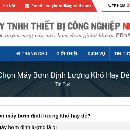
0
, Hà Nội
Email - maybomdl@gmail.com
TP.HCM
TRANG CHỦ
GIỚI THIỆU
DỊCH VỤ
TIN TỨ
Chọn Máy Bơm Định Lượng Khó Hay Dễ
Tin Tức
n máy bơm định lượng khó hay dễ?
Máy bơm định lượng là gì