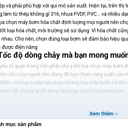
ệp và phải phù hợp với qui mô sản xuất. Hiện tại, trên thị
g làm từ thép không gỉ 316, nhựa PVDF, PVC… và nhiều dạn
lựa chọn máy bơm hóa chất định lượng mọi người nên chọ
tốt loại hóa chất, môi trường sẽ sử dụng. Vì hóa chất cũ
 nhau. Cho nên, chọn đúng loại bơm sẽ đảm bảo hiệu quả s
 được điện năng
 Tốc độ dòng chảy mà bạn mong muố
yếu tố quan trọng cần phải chú ý khi lựa chọn máy bơm đ
nhu cầu của người tiêu dùng để lựa chọn công suất của
nhiên, chúng ta nên lựa chọn những loại máy bơm có tốc 
 bơm để chúng ta dễ dàng tăng hay giảm lưu lượng bơm
Xem thêm
h mục sản phẩm