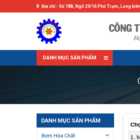
Địa chỉ -
Số 18B, Ngõ 29/16 Phố Trạm, Long biên
DANH MỤC SẢN PHẨM
DANH MỤC SẢN PHẨM
Chọ
Bơm Hóa Chất
1. 