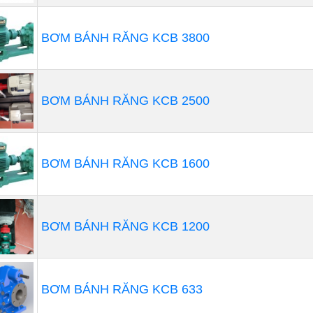
BƠM BÁNH RĂNG KCB 3800
BƠM BÁNH RĂNG KCB 2500
 Loại hóa chất cần bơm
ất nhiều loại hóa chất khác nhau, có những loại độ ăn mòn 
BƠM BÁNH RĂNG KCB 1600
bơm nào phù hợp với hóa chất để tuổi thọ của máy bơm 
 Môi trường hoạt động của máy bơm 
BƠM BÁNH RĂNG KCB 1200
cũng là điều cần quan tâm khi mua máy bơm hóa chất địn
việc chúng ta sẽ chọn bơm phù hợp. Môi trường làm việc c
 trong nhà, nơi nhiệt độ cao, môi trường khắc nghiệt… Vì 
hiệu suất của máy bơm hóa chất định lượng. Đồng thời, cũ
BƠM BÁNH RĂNG KCB 633