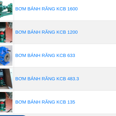
BƠM BÁNH RĂNG KCB 1600
BƠM BÁNH RĂNG KCB 1200
BƠM BÁNH RĂNG KCB 633
ô số hoá chất cần được sử dụng trong các hệ thống xử lý 
đặc điểm xử lý và thực hiện duy nhất phải tuân theo thư
BƠM BÁNH RĂNG KCB 483.3
 rằng họ đã chọn công nghệ bơm định lượng thích hợp c
ý nghĩ đó, họ phải nhận thức được rằng không có giải phá
g. Trên thực tế, việc tạo ra các hoạt động xử lý hóa chất h
BƠM BÁNH RĂNG KCB 135
oàn nhất trong xử lý nước thải rất có thể sẽ yêu cầu sử 