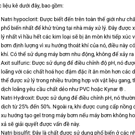
 liệu kê dưới đây, bao gồm:
Natri hypoclorit: Được biết đến trên toàn thế giới như ch
phổ biến nhất để khử trùng tại nhà máy xử lý. Đây được
lý nhất vì hầu hết các kim loại sẽ bị ăn mòn khi tiếp xú
bơm định lượng vì xu hướng thoát khí của nó, điều này c
khí. Có thể sử dụng máy bơm nhu động, không để xảy ra 
Axit sulfuric: Được sử dụng để điều chỉnh độ pH, nó đư
loãng với các chất hoá học đậm đặc ít ăn mòn hơn các 
thể được xử lý trong nhiều trường hợp với vật liệu gang,
dịch loãng yêu cầu chất dẻo như PVC hoặc Kynar ® .
Natri Hydroxit: Được sử dụng để điều chỉnh pH, ​​nó th
dịch từ 25% đến 50%. Ngoài ra, khi được cung cấp nồng 
xu hướng tạo gel trong máy bơm nếu máy bơm không hoạ
xả sẽ giải quyết được vấn đề này.
Natri bisulfit: Đây là chất được sử dụng phổ biến ở các n