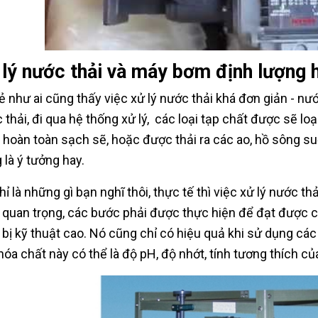
 lý nước thải và máy bơm định lượng 
ẻ như ai cũng thấy việc xử lý nước thải khá đơn giản - nư
 thải, đi qua hệ thống xử lý, các loại tạp chất được sẽ lo
ã hoàn toàn sạch sẽ, hoặc được thải ra các ao, hồ sông su
 là ý tưởng hay.
ỉ là những gì bạn nghĩ thôi, thực tế thì việc xử lý nước th
h quan trọng, các bước phải được thực hiện để đạt được c
t bị kỹ thuật cao. Nó cũng chỉ có hiệu quả khi sử dụng các
hóa chất này có thể là độ pH, độ nhớt, tính tương thích của 