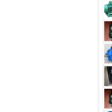
Có v
các 
chắn
Với 
lượn
an t