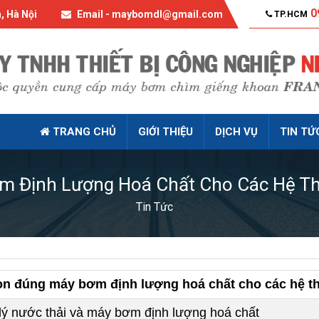
0
, Hà Nội
Email - maybomdl@gmail.com
TP.HCM
TRANG CHỦ
GIỚI THIỆU
DỊCH VỤ
TIN TỨ
m Định Lượng Hoá Chất Cho Các Hệ Th
Tin Tức
n đúng máy bơm định lượng hoá chất cho các hệ t
lý nước thải và máy bơm định lượng hoá chất