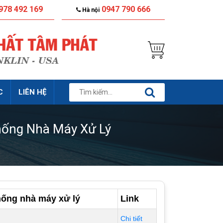
978 492 169
0947 790 666
Hà nội
C
LIÊN HỆ
ống Nhà Máy Xử Lý
hống nhà máy xử lý
Link
Chi tiết