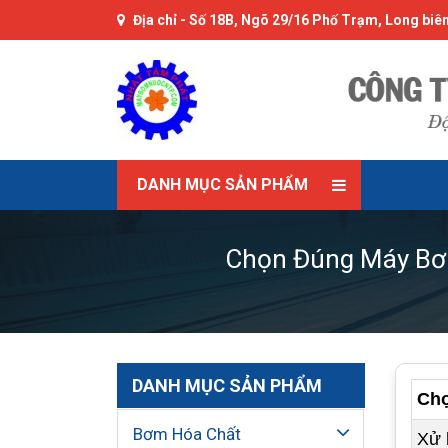
Địa chỉ -
Số 18B, Ngõ 29/16 Phố Trạm, Long biên
DANH MỤC SẢN PHẨM
Chọn Đúng Máy Bơ
DANH MỤC SẢN PHẨM
Chọ
Bơm Hóa Chất
Xử 