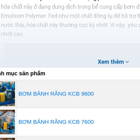
hóa chất này ở dạng dung dịch trong bể cung cấp bơm đ
Emulsion Polymer: Fed như một chất đông tụ để hỗ trợ th
nước thải, hóa chất này thường cực kỳ nhớt. Vì vậy, yê
nhớt cao.
Xem thêm
h mục sản phẩm
BƠM BÁNH RĂNG KCB 9600
BƠM BÁNH RĂNG KCB 7600