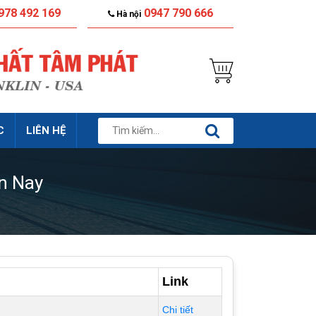
978 492 169
0947 790 666
Hà nội
C
LIÊN HỆ
n Nay
Link
Chi tiết