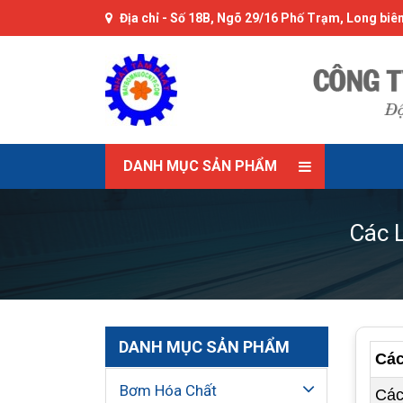
Địa chỉ -
Số 18B, Ngõ 29/16 Phố Trạm, Long biên
DANH MỤC SẢN PHẨM
Các 
DANH MỤC SẢN PHẨM
Các
Bơm Hóa Chất
Các