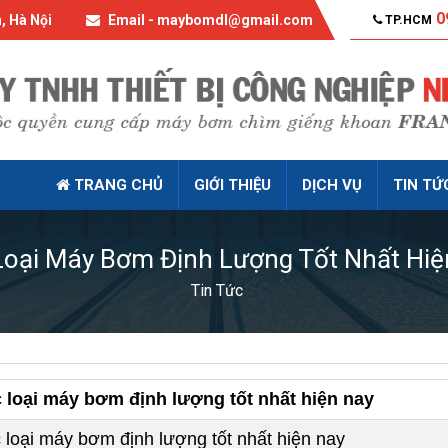
0
, Hà Nội
Email - maybomdl@gmail.com
TP.HCM
TRANG CHỦ
GIỚI THIỆU
DỊCH VỤ
TIN TỨ
Loại Máy Bơm Định Lượng Tốt Nhất Hiệ
Tin Tức
 loại máy bơm định lượng tốt nhất hiện nay
 loại máy bơm định lượng tốt nhất hiện nay