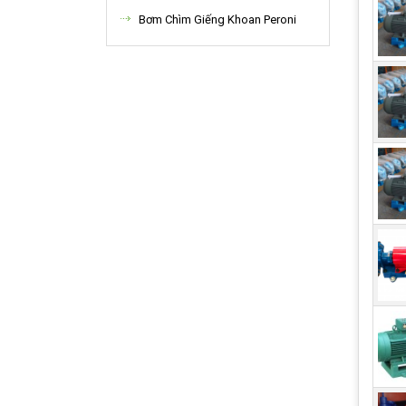
Bơm Chìm Giếng Khoan Peroni
3. 
Bơm 
điển
chất
Dòng
hợp 