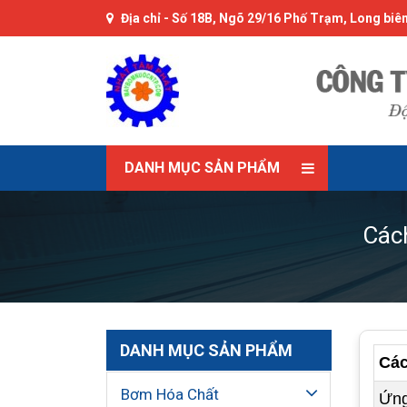
Địa chỉ -
Số 18B, Ngõ 29/16 Phố Trạm, Long biên
DANH MỤC SẢN PHẨM
Các
DANH MỤC SẢN PHẨM
Các
Bơm Hóa Chất
Ứng