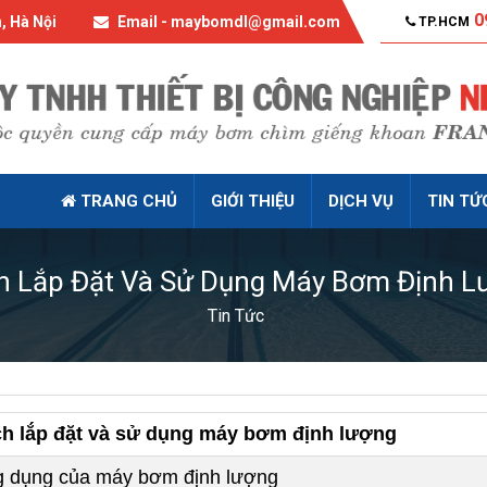
0
, Hà Nội
Email - maybomdl@gmail.com
TP.HCM
TRANG CHỦ
GIỚI THIỆU
DỊCH VỤ
TIN TỨ
h Lắp Đặt Và Sử Dụng Máy Bơm Định L
Tin Tức
h lắp đặt và sử dụng máy bơm định lượng
 dụng của máy bơm định lượng