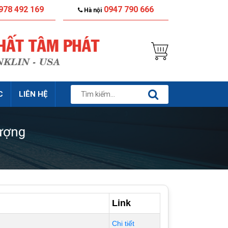
978 492 169
0947 790 666
Hà nội
C
LIÊN HỆ
ượng
Link
Chi tiết