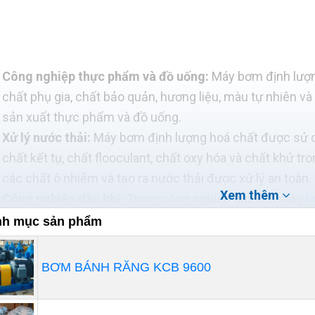
Công nghiệp thực phẩm và đồ uống:
Máy bơm định lượn
chất phụ gia, chất bảo quản, hương liệu, màu tự nhiên và
sản xuất thực phẩm và đồ uống.
Xử lý nước thải:
Máy bơm định lượng hoá chất được sử 
chất kết tụ, chất flooculant, chất oxy hóa và chất khử tro
các chất ô nhiễm và tạo ra nước thải được xử lý an toàn.
Xem thêm
Công nghiệp dầu khí:
Trong công nghiệp dầu khí, máy
b
để chuyển bơm các chất phụ gia, chất chống ăn mòn, ch
h mục sản phẩm
quá trình sản xuất, xử lý và vận chuyển dầu và khí.
BƠM BÁNH RĂNG KCB 9600