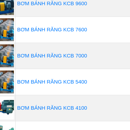
BƠM BÁNH RĂNG KCB 9600
trên nguyên lý hoạt động, máy bơm thực phẩm được chia t
Máy bơm thể tích: Máy bơm thể tích hoạt động dựa trên n
chứa để đẩy chất lỏng đi. Máy bơm thể tích thường đượ
BƠM BÁNH RĂNG KCB 7600
có độ nhớt thấp, độ đặc thấp.
Máy bơm áp lực: Máy bơm áp lực hoạt động dựa trên nguyê
Máy bơm áp lực thường được sử dụng để bơm các loại t
BƠM BÁNH RĂNG KCB 7000
BƠM BÁNH RĂNG KCB 5400
BƠM BÁNH RĂNG KCB 4100