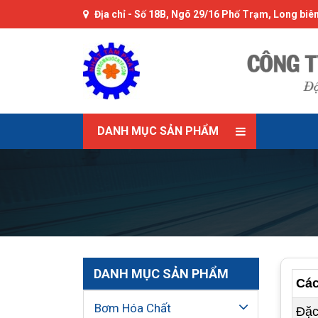
Địa chỉ -
Số 18B, Ngõ 29/16 Phố Trạm, Long biên
DANH MỤC SẢN PHẨM
DANH MỤC SẢN PHẨM
Cá
Bơm Hóa Chất
Đặc