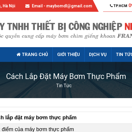
0
, Hà Nội
Email - maybomdl@gmail.com
TP.HCM
TRANG CHỦ
GIỚI THIỆU
DỊCH VỤ
TIN TỨ
Cách Lắp Đặt Máy Bơm Thực Phẩm
Tin Tức
ch lắp đặt máy bơm thực phẩm
 điểm của máy bơm thực phẩm