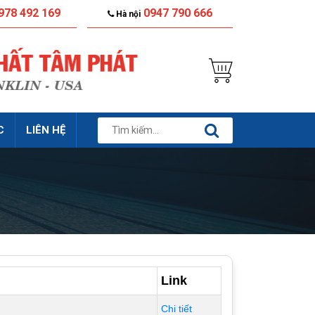
978 492 169
0947 790 666
Hà nội
C
LIÊN HỆ
Link
Chi tiết