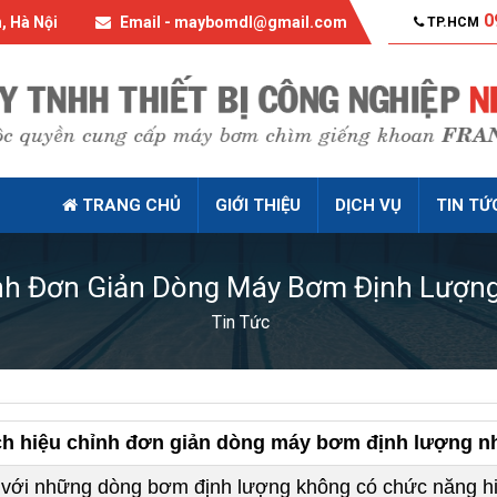
0
, Hà Nội
Email - maybomdl@gmail.com
TP.HCM
TRANG CHỦ
GIỚI THIỆU
DỊCH VỤ
TIN TỨ
nh Đơn Giản Dòng Máy Bơm Định Lượn
Tin Tức
h hiệu chỉnh đơn giản dòng máy bơm định lượng n
 với những dòng bơm định lượng không có chức năng hiể