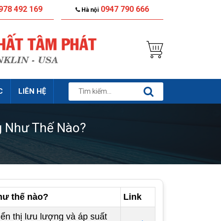
978 492 169
0947 790 666
Hà nội
C
LIÊN HỆ
g Như Thế Nào?
hư thế nào?
Link
n thị lưu lượng và áp suất