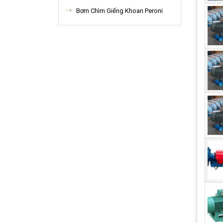
Bơm Chìm Giếng Khoan Peroni
Hiệ
Phân