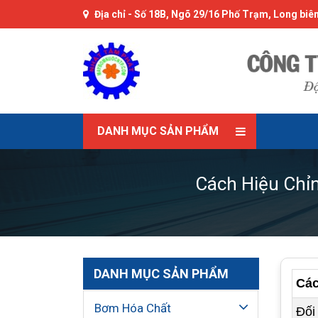
Địa chỉ -
Số 18B, Ngõ 29/16 Phố Trạm, Long biên
DANH MỤC SẢN PHẨM
Cách Hiệu Chỉ
DANH MỤC SẢN PHẨM
Các
Bơm Hóa Chất
Đối