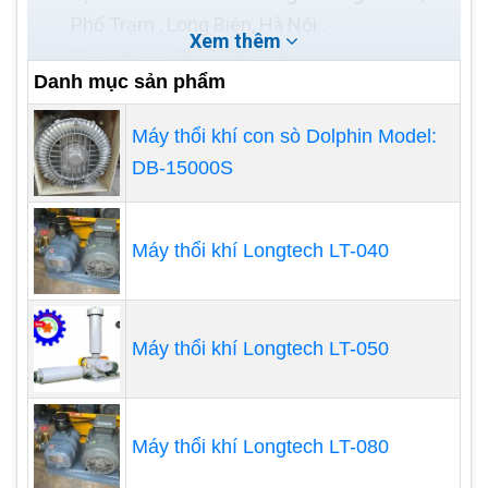
Phố Trạm , Long Biên, Hà Nội .
Xem thêm
Điện thoại : 0947 790 666
Danh mục sản phẩm
VPGD 2 : Lô F, Khu chung cư Bàu Cát 2, Đường
Hồng Lạc, Phường 10, Quận Tân Bình,
Máy thổi khí con sò Dolphin Model:
TP.HCM
DB-15000S
Điện thoại : 0978 492 169
Cách kiểm tra máy thổi khí con
Máy thổi khí Longtech LT-040
sò 370W
Máy thổi khí con sò 370W là loại máy thổi khí phổ
biến được sử dụng trong nhiều ứng dụng khác
Máy thổi khí Longtech LT-050
nhau, chẳng hạn như nuôi trồng thủy sản, xử lý
nước thải, và các hệ thống cung cấp oxy. Để đảm
bảo máy hoạt động tốt và hiệu quả, bạn cần
Máy thổi khí Longtech LT-080
thường xuyên kiểm tra máy. Dưới đây là các bước