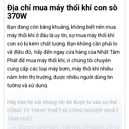
Địa chỉ mua máy thổi khí con sò
370W
Bạn đang còn bâng khuâng, không biết nên mua
máy thổi khí ở đâu là uy tín, sợ mua máy thổi khí
con sò bị kém chất lượng. Bạn không cần phải lo
về điều đó, hãy đến ngay cửa hàng của Nhất Tâm
Phát để mua máy thổi khí, vì chúng tôi chuyên
cung cấp các loại máy bơm, máy thổi khí nhiều
năm trên thị trường, được nhiều người dùng tin
tưởng và sử dụng.
Hãy liên hệ với chúng tôi để được tư vấn cụ thể :
CÔNG TY TNHH THIẾT BỊ CÔNG NGHIỆP NHẤT
TÂM PHÁT
Địa chỉ và VPGD1 : 18B Ngõ 29 Ngách 29/16