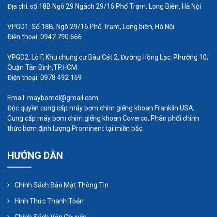
Địa chỉ: số 18B Ngõ 29 Ngách 29/16 Phố Trạm, Long Biên, Hà Nội
Máy thổi khí con sò 370W có ưu điểm là nhỏ
gọn, dễ lắp đặt, vận hành ổn định, và tiết kiệm
VPGD1: Số 18B, Ngõ 29/16 Phố Trạm, Long biên, Hà Nội
Điện thoại: 0947 790 666
điện. Máy được sử dụng rộng rãi trong nhiều
ứng dụng khác nhau, chẳng hạn như nuôi
VPGD2: Lô F, Khu chung cư Bàu Cát 2, Đường Hồng Lạc, Phường 10,
trồng thủy sản, xử lý nước thải, và các hệ
Quận Tân Bình,TP.HCM
Điện thoại: 0978 492 169
thống cung cấp oxy.
Email: maybomdl@gmail.com
Độc quyền cung cấp máy bơm chìm giếng khoan Franklin USA,
Cung cấp máy bơm chìm giếng khoan Coverco, Phân phối chính
thức bơm định lượng Prominent tại miền bắc.
HƯỚNG DẪN
Chính Sách Bảo Mật Thông Tin
Hình Thức Thanh Toán