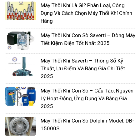
370W
Máy Thổi Khí Là Gì? Phân Loại, Công
Máy thổi khí con sò 370W là loại máy thổi khí phổ
Dụng Và Cách Chọn Máy Thổi Khí Chính
Hãng
biến được sử dụng trong nhiều ứng dụng khác
nhau, chẳng hạn như nuôi trồng thủy sản, xử lý
Máy Thổi Khí Con Sò Saverti – Dòng Máy
nước thải, và các hệ thống cung cấp oxy. Máy hoạt
Tiết Kiệm Điện Tốt Nhất 2025
động dựa trên nguyên lý quay của cánh quạt để
tạo ra áp suất và lưu lượng khí.
Máy Thổi Khí Saverti – Thông Số Kỹ
Máy thổi khí con sò 370W hoạt
Thuật, Ưu Điểm Và Bảng Giá Chi Tiết
động như thế nào ?
2025
Máy thổi khí con sò 370W hoạt động dựa trên
Máy Thổi Khí Con Sò – Cấu Tạo, Nguyên
nguyên lý quay của cánh quạt để tạo ra áp
Lý Hoạt Động, Ứng Dụng Và Bảng Giá
suất và lưu lượng khí. Máy có cấu tạo gồm
2025
hai phần chính: động cơ và bầu tạo khí.
Máy Thổi Khí Con Sò Dolphin Model: DB-
Động cơ là bộ phận cung cấp năng lượng cho
15000S
máy hoạt động. Động cơ của máy thổi khí