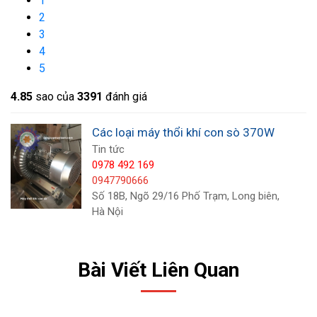
1
bước trên để tìm ra nguyên nhân. Nếu bạn không
2
thể tự khắc phục, hãy liên hệ với nhà sản xuất
3
hoặc trung tâm bảo hành để được hỗ trợ.
4
5
4.8
5
sao của
3391
đánh giá
Các loại máy thổi khí con sò 370W
Tin tức
0978 492 169
0947790666
Số 18B, Ngõ 29/16 Phố Trạm, Long biên,
Hà Nội
Bài Viết Liên Quan
Vai trò của máy thổi khí con sò