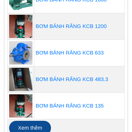
BƠM BÁNH RĂNG KCB 1200
BƠM BÁNH RĂNG KCB 633
BƠM BÁNH RĂNG KCB 483.3
BƠM BÁNH RĂNG KCB 135
Một máy bơm màng là lý tưởng để bơm khối lượng
lớn vật liệu ở áp suất tương đối thấp. Các máy
Xem thêm
bơm này thường chống mài mòn vì chúng không di