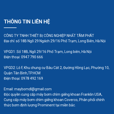
2 Loại ổ bơm dịch chuyển
THÔNG TIN LIÊN HỆ
Một máy bơm màng có nhiều cách để di chuyển
màng bơm về phía sau và về phía trước để cho
phép vật liệu được bơm. Các lựa chọn truyền động
CÔNG TY TNHH THIẾT BỊ CÔNG NGHIỆP NHẤT TÂM PHÁT
Địa chỉ: số 18B Ngõ 29 Ngách 29/16 Phố Trạm, Long Biên, Hà Nội
phổ biến nhất cho máy bơm màng là máy bơm
truyền động bằng khí nén hoặc điện. Truyền động
VPGD1: Số 18B, Ngõ 29/16 Phố Trạm, Long biên, Hà Nội
Điện thoại: 0947 790 666
này rất quan trọng đối với việc sử dụng an toàn
máy bơm màng, và nó cũng ảnh hưởng đến vị trí
VPGD2: Lô F, Khu chung cư Bàu Cát 2, Đường Hồng Lạc, Phường 10,
hoạt động của máy bơm.
Quận Tân Bình,TP.HCM
Điện thoại: 0978 492 169
Email: maybomdl@gmail.com
Độc quyền cung cấp máy bơm chìm giếng khoan Franklin USA,
Cung cấp máy bơm chìm giếng khoan Coverco, Phân phối chính
thức bơm định lượng Prominent tại miền bắc.