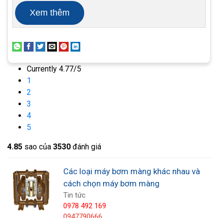
Xem thêm
Currently 4.77/5
1
2
3
4
5
3. Máy bơm chạy điện hoặc động cơ nhỏ
4.8
5
sao của
3530
đánh giá
Máy bơm điều khiển động cơ nhỏ tạo ra một lực
lên đến 60 PSI và đôi khi 100 PSI. Có hai loại kiểu
Các loại máy bơm màng khác nhau và
bơm khác nhau:
cách chọn máy bơm màng
Tin tức
Đầu tiên là phong cách khắt khe với các công tắc
0978 492 169
0947790666