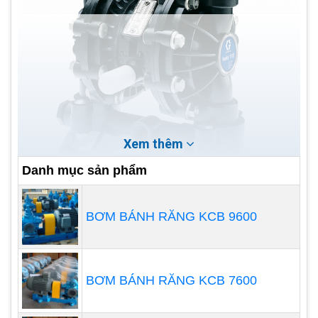
Xem thêm
Danh mục sản phẩm
BƠM BÁNH RĂNG KCB 9600
Hoạt động truyền không khí có hệ thống từ buồng
lắp ráp này sang buồng khác làm cho chất lỏng từ
buồng lắp ráp này chảy xuống ống thoát nước
BƠM BÁNH RĂNG KCB 7600
bằng cách đổ đầy chất lỏng vào buồng lắp ráp
khác. Kết quả là, máy bơm có xung động trong