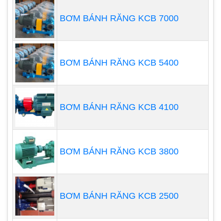
dòng xả, mà van điều tiết xung có thể giảm trong
BƠM BÁNH RĂNG KCB 7000
đường ống phân phối.
BƠM BÁNH RĂNG KCB 5400
BƠM BÁNH RĂNG KCB 4100
BƠM BÁNH RĂNG KCB 3800
BƠM BÁNH RĂNG KCB 2500