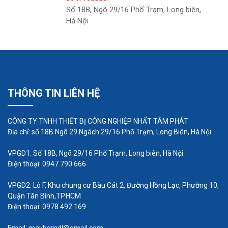
lực cố định thường xuyên dừng và khởi động máy
Số 18B, Ngõ 29/16 Phố Trạm, Long biên,
bơm với cài đặt lực chính xác. Phong cách này rất
Hà Nội
phổ biến trên toàn thế giới.
THÔNG TIN LIÊN HỆ
CÔNG TY TNHH THIẾT BỊ CÔNG NGHIỆP NHẤT TÂM PHÁT
Địa chỉ: số 18B Ngõ 29 Ngách 29/16 Phố Trạm, Long Biên, Hà Nội
VPGD1: Số 18B, Ngõ 29/16 Phố Trạm, Long biên, Hà Nội
Điện thoại: 0947 790 666
VPGD2: Lô F, Khu chung cư Bàu Cát 2, Đường Hồng Lạc, Phường 10,
Quận Tân Bình,TP.HCM
Điện thoại: 0978 492 169