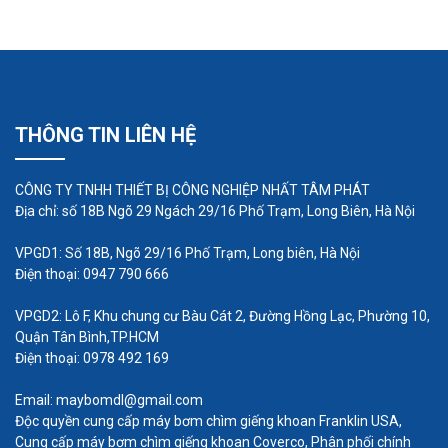
khác trong quy trình sản xuất thực phẩm và đồ
uống.
Chúng tôi cung cấp các loại bơm trục vít, bơm
định lượng và bơm thực phẩm chất lượng cao,
THÔNG TIN LIÊN HỆ
đảm bảo hiệu suất ổn định, độ bền và tính năng
vượt trội. Với kinh nghiệm và chuyên môn, chúng
CÔNG TY TNHH THIẾT BỊ CÔNG NGHIỆP NHẤT TÂM PHÁT
tôi cam kết mang đến những giải pháp bơm tối ưu
Địa chỉ: số 18B Ngõ 29 Ngách 29/16 Phố Trạm, Long Biên, Hà Nội
cho nhu cầu của bạn.
VPGD1: Số 18B, Ngõ 29/16 Phố Trạm, Long biên, Hà Nội
Điện thoại: 0947 790 666
VPGD2: Lô F, Khu chung cư Bàu Cát 2, Đường Hồng Lạc, Phường 10,
Quận Tân Bình,TP.HCM
Điện thoại: 0978 492 169
Email: maybomdl@gmail.com
Độc quyền cung cấp máy bơm chìm giếng khoan Franklin USA,
Cung cấp máy bơm chìm giếng khoan Coverco, Phân phối chính