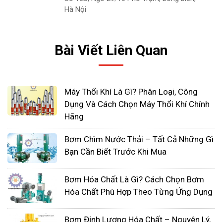
Hà Nội
Bơm định lượng
là một loại máy bơm được sử
dụng để đo và bơm chất lỏng theo tỷ lệ xác định.
Với khả năng điều chỉnh lưu lượng chính xác, bơm
Bài Viết Liên Quan
định lượng được ứng dụng rộng rãi trong các
ngành công nghiệp như hóa chất, dược phẩm,
thực phẩm và nước thải. Nó cho phép điều chỉnh
Máy Thổi Khí Là Gì? Phân Loại, Công
lưu lượng chất lỏng theo yêu cầu cụ thể của quy
Dụng Và Cách Chọn Máy Thổi Khí Chính
Hãng
trình sản xuất, đảm bảo sự chính xác và đồng
nhất trong việc cung cấp chất lỏng.
Bơm Chìm Nước Thải – Tất Cả Những Gì
Bạn Cần Biết Trước Khi Mua
Bơm Hóa Chất Là Gì? Cách Chọn Bơm
Hóa Chất Phù Hợp Theo Từng Ứng Dụng
Bơm Định Lượng Hóa Chất – Nguyên Lý,