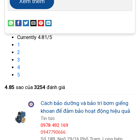
trục vít được sử dụng rộng rãi trong ngành công
Xem thêm
nghiệp, nông nghiệp, xử lý nước và nhiều ứng dụng
khác.
Currently 4.81/5
1
2
3
4
5
4.8
5
sao của
3254
đánh giá
Cách bảo dưỡng và bảo trì bơm giếng
khoan để đảm bảo hoạt động hiệu quả
Tin tức
0978 492 169
0947790666
Bơm định lượng
Số 18B, Ngõ 29/16 Phố Trạm, Long biên,