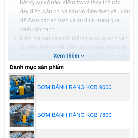
bất kỳ sự cố nào. Kiểm tra và thay thế các
dây điện, cầu chì và bảo vệ điện theo yêu cầu
để đảm bảo an toàn và ổn định trong quá
trình vận hành.
Kiểm tra van và phớt: Kiểm tra và vệ sinh van
và phớt định kỳ để đảm bảo chúng không bị
Xem thêm
rò rỉ hoặc hỏng hóc. Thay thế bất kỳ van hoặc
phớt hỏng để đảm bảo tính năng kín nước
Danh mục sản phẩm
của bơm.
Kiểm tra áp suất và lưu lượng: Thực hiện
BƠM BÁNH RĂNG KCB 9600
kiểm tra định kỳ áp suất và lưu lượng của
bơm giếng khoan để đảm bảo rằng chúng
đáp ứng yêu cầu của hệ thống.
BƠM BÁNH RĂNG KCB 7600
Đào sâu và vệ sinh giếng khoan: Định kỳ làm
sạch giếng khoan để loại bỏ cặn bẩn và chất
lắng đọng. Đảm bảo giếng khoan luôn thông