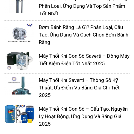
Phân Loại, Ứng Dụng Và Top Sản Phẩm
Tốt Nhất
Bơm Bánh Răng Là Gì? Phân Loại, Cấu
Tạo, Ứng Dụng Và Cách Chọn Bơm Bánh
Răng
Máy Thổi Khí Con Sò Saverti – Dòng Máy
Bơm thực phẩm
Tiết Kiệm Điện Tốt Nhất 2025
Bơm thực phẩm
là một loại máy bơm đặc biệt
được thiết kế để bơm chất lỏng thực phẩm và
Máy Thổi Khí Saverti – Thông Số Kỹ
đảm bảo tính an toàn và vệ sinh cao. Với vật liệu
Thuật, Ưu Điểm Và Bảng Giá Chi Tiết
2025
chất lượng thực phẩm và các tính năng đáng tin
cậy, bơm thực phẩm đáp ứng các tiêu chuẩn
Máy Thổi Khí Con Sò – Cấu Tạo, Nguyên
nghiêm ngặt của ngành thực phẩm và đồ uống.
Lý Hoạt Động, Ứng Dụng Và Bảng Giá
Nó được sử dụng để bơm các loại sữa, nước giải
2025
khát, dầu ăn, nước ép trái cây và các chất lỏng