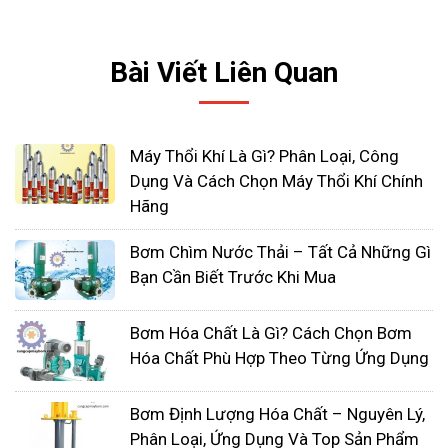
các loại bùn, tạp chất, nước thải có chứa
thêm xơ sợi. Ngành thực phẩm, ngành y tế
Bài Viết Liên Quan
trong môi trường ô nhiễm, nước thải độc hại…
Máy bơm bùn: Bộ phận này được thiết kế với
bộ phận cắt chất thải giúp máy bơm tự động
Máy Thổi Khí Là Gì? Phân Loại, Công
loại bỏ chất thải để không bị kẹt trong cánh
Dụng Và Cách Chọn Máy Thổi Khí Chính
bơm.
Hãng
Máy bơm bùn đặc biệt hữu dụng trong công
Bơm Chìm Nước Thải – Tất Cả Những Gì
nghiệp vì có thể bơm được bùn với lưu lượng lớn,
Bạn Cần Biết Trước Khi Mua
hút hết các chất cặn bã có trong nước thải ô
nhiễm, độc hại, thiết bị còn được sử dụng để hút
Bơm Hóa Chất Là Gì? Cách Chọn Bơm
bùn hố móng trong các công trình thi công.
Hóa Chất Phù Hợp Theo Từng Ứng Dụng
Máy khuấy chìm dưới nước
Bơm Định Lượng Hóa Chất – Nguyên Lý,
Phân Loại, Ứng Dụng Và Top Sản Phẩm