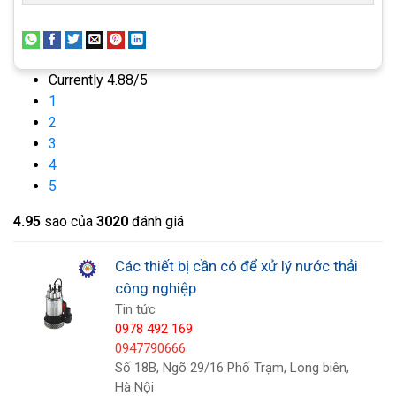
Currently 4.88/5
1
2
3
4
5
4.9
5
sao của
3020
đánh giá
Máy bơm bùn chìm
Theo các điều kiện của giải pháp, máy
bơm bùn
Các thiết bị cần có để xử lý nước thải
trục vít
được chia thành hai loại:
công nghiệp
Tin tức
Bơm bùn đặc (gồm 2 loại chính: Bơm bùn
0978 492 169
đặc đứng và ngang): Là thiết bị bơm bơm
0947790666
chất lỏng chứa 70% bùn và 30% nước. Trong
Số 18B, Ngõ 29/16 Phố Trạm, Long biên,
công nghiệp, thiết bị này được dùng để hút
Hà Nội