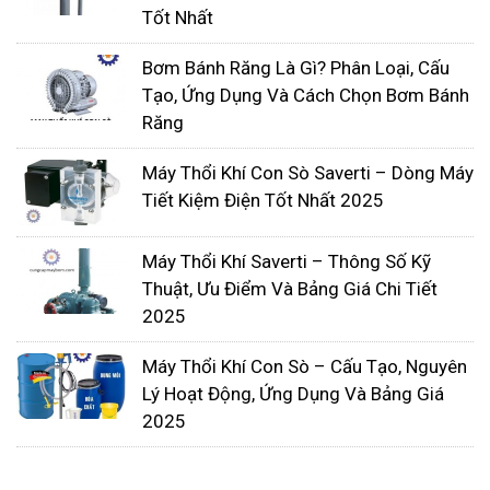
Máy khuấy chìm là thiết bị cần thiết trong xử lý
Tốt Nhất
nước thải. Loại máy này đóng vai trò quan trọng
trong việc khuấy trộn nước thải và tạo môi trường
Bơm Bánh Răng Là Gì? Phân Loại, Cấu
Tạo, Ứng Dụng Và Cách Chọn Bơm Bánh
nước không có cặn bẩn. đồng nhất các thành
Răng
phần có trong nước thải và tạo điều kiện thuận lợi
cho vi sinh vật kỵ khí phát triển.
Máy Thổi Khí Con Sò Saverti – Dòng Máy
Tiết Kiệm Điện Tốt Nhất 2025
Máy Thổi Khí Saverti – Thông Số Kỹ
Thuật, Ưu Điểm Và Bảng Giá Chi Tiết
2025
Máy Thổi Khí Con Sò – Cấu Tạo, Nguyên
Lý Hoạt Động, Ứng Dụng Và Bảng Giá
2025