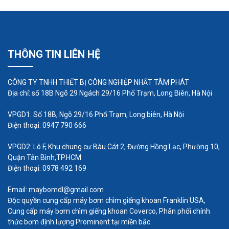
THÔNG TIN LIÊN HỆ
Máy khuấy chìm được sử dụng trong:
CÔNG TY TNHH THIẾT BỊ CÔNG NGHIỆP NHẤT TÂM PHÁT
Bể điều hòa: Hòa trộn, điều chỉnh lưu lượng
Địa chỉ: số 18B Ngõ 29 Ngách 29/16 Phố Trạm, Long Biên, Hà Nội
nước thải nhằm ổn định thành phần, tính chất
nước thải công nghiệp.
VPGD1: Số 18B, Ngõ 29/16 Phố Trạm, Long biên, Hà Nội
Điện thoại: 0947 790 666
Bể kỵ khí: Khuấy đều để bùn và nước thải tiếp
xúc tối ưu. Từ đó làm tăng thời gian giữ nước
VPGD2: Lô F, Khu chung cư Bàu Cát 2, Đường Hồng Lạc, Phường 10,
Quận Tân Bình,TP.HCM
trong bể kỵ khí và nâng cao hiệu quả của quá
Điện thoại: 0978 492 169
trình kỵ khí.
Bể thiếu khí: Đẩy nhanh quá trình nitrat hóa.
Email: maybomdl@gmail.com
Độc quyền cung cấp máy bơm chìm giếng khoan Franklin USA,
(hiệu suất lên đến 100% do tiếp xúc tốt giữa
Cung cấp máy bơm chìm giếng khoan Coverco, Phân phối chính
bùn thải độc hại và nước thải công nghiệp),
thức bơm định lượng Prominent tại miền bắc.