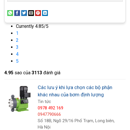
mặt phẳng nhỏ hơn, do đó công suất của nam
châm điện được giảm xuống và giảm chi phí sản
xuất. Tuy nhiên, khi nó hoạt động trong một thời
Currently 4.85/5
gian dài, nhiệt của nam châm điện sẽ tích tụ trên
1
bề mặt cao su của nó thông qua bức xạ và sự dẫn
2
3
điện của các bu lông dát của nó. Khi bị biến dạng,
4
màng ngăn sẽ nhanh chóng bị hư hỏng và
5
hỏng. Do đó, loại bơm định lượng màng này có lỗ
báo vỡ màng.
4.9
5
sao của
3113
đánh giá
Các lưu ý khi lựa chọn các bộ phận
khác nhau của bơm định lượng
Tin tức
0978 492 169
0947790666
Số 18B, Ngõ 29/16 Phố Trạm, Long biên,
Hà Nội