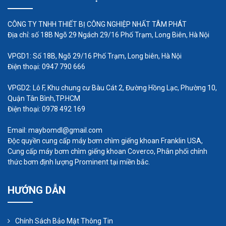
CÔNG TY TNHH THIẾT BỊ CÔNG NGHIỆP NHẤT TÂM PHÁT
Địa chỉ: số 18B Ngõ 29 Ngách 29/16 Phố Trạm, Long Biên, Hà Nội
VPGD1: Số 18B, Ngõ 29/16 Phố Trạm, Long biên, Hà Nội
Điện thoại: 0947 790 666
VPGD2: Lô F, Khu chung cư Bàu Cát 2, Đường Hồng Lạc, Phường 10,
3. Van một chiều của bơm định lượng
Quận Tân Bình,TP.HCM
Điện thoại: 0978 492 169
Có tính đến cấu trúc bên trong; cơ cấu kiểm tra
của van một chiều: kiểm tra trọng lực và kiểm tra
Email: maybomdl@gmail.com
đàn hồi.
Độc quyền cung cấp máy bơm chìm giếng khoan Franklin USA,
Cung cấp máy bơm chìm giếng khoan Coverco, Phân phối chính
thức bơm định lượng Prominent tại miền bắc.
Kiểm tra trọng lực: Quả cầu van quay trở lại bề mặt
làm kín bằng trọng lượng của chính nó để tạo
HƯỚNG DẪN
thành cấu trúc kiểm tra một chiều với hiệu quả
làm kín tốt và chịu được áp suất cao.
Chính Sách Bảo Mật Thông Tin