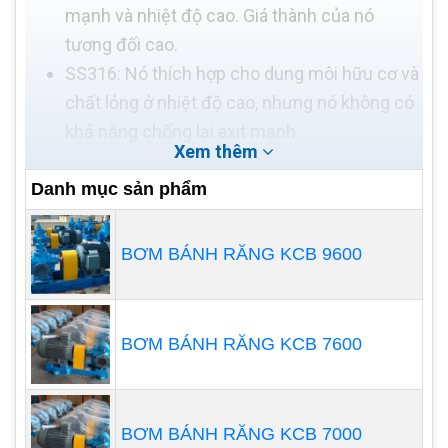
mạnh và nhiệt độ cao. Giá thành của nó
tương đối cao.
SS316: Nó thích hợp cho dung môi hữu cơ và
chất lỏng ở nhiệt độ cao, nhưng nó không có
khả năng chống lại axit mạnh.
Xem thêm
Danh mục sản phẩm
BƠM BÁNH RĂNG KCB 9600
BƠM BÁNH RĂNG KCB 7600
BƠM BÁNH RĂNG KCB 7000