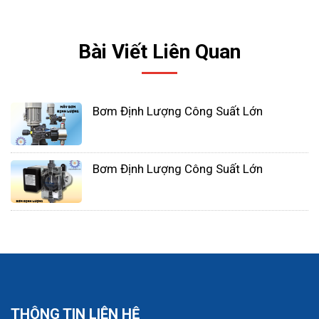
Bài Viết Liên Quan
Bơm Định Lượng Công Suất Lớn
Bơm Định Lượng Công Suất Lớn
Màng chắn PTFE tinh khiết: Nó được xử lý toàn bộ
bằng PTFE đã sửa đổi, và chi phí tương đối cao. Sự
biến dạng của màng ngăn cũng tương đối nhỏ,
nhưng điều này khiến nó không bao giờ bị hư hỏng.
THÔNG TIN LIÊN HỆ