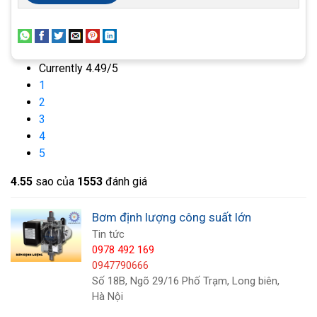
Currently 4.49/5
1
2
3
4
5
4.5
5
sao của
1553
đánh giá
Trên đây là những cách để phân biệt máy bơm
định lượng chính hãng một cách chi tiết và dễ
Bơm định lượng công suất lớn
hiểu. Việc lựa chọn máy bơm chính hãng sẽ giúp
Tin tức
Quý khách đảm bảo được chất lượng và hiệu suất
0978 492 169
0947790666
của hệ thống cấp nước và xử lý nước thải. Hãy lưu
Số 18B, Ngõ 29/16 Phố Trạm, Long biên,
ý những điều này khi mua máy bơm để tránh mua
Hà Nội
phải hàng giả, kém chất lượng và gây ra những vấn