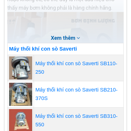
thấy máy bơm không phải là hàng chính hãng.
Xem thêm
Máy thổi khí con sò Saverti
Máy thổi khí con sò Saverti SB110-
250
Máy thổi khí con sò Saverti SB210-
370S
Kiểm tra chất liệu và thiết kế
Chất liệu và thiết kế của máy bơm định lượng cũng
Máy thổi khí con sò Saverti SB310-
là một yếu tố quan trọng để phân biệt hàng chính
550