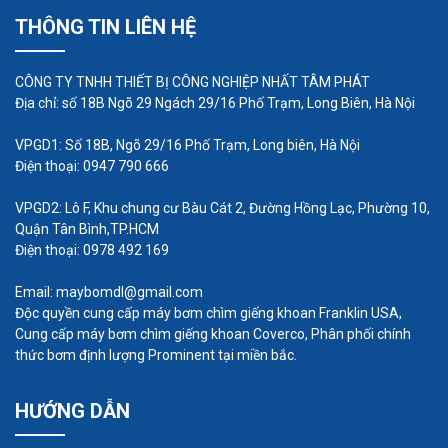
Nguyên nhân chính của vấn đề âm thanh của máy
THÔNG TIN LIÊN HỆ
bơm định lượng là do quá trình hoạt động của nó.
Khi máy bơm hoạt động, các bộ phận bên trong
CÔNG TY TNHH THIẾT BỊ CÔNG NGHIỆP NHẤT TÂM PHÁT
như cánh quạt, trục và bạc đạn sẽ tiếp xúc và tạo
Địa chỉ: số 18B Ngõ 29 Ngách 29/16 Phố Trạm, Long Biên, Hà Nội
ra tiếng ồn. Ngoài ra, việc lắp đặt không đúng cách
VPGD1: Số 18B, Ngõ 29/16 Phố Trạm, Long biên, Hà Nội
hoặc sử dụng các linh kiện kém chất lượng cũng
Điện thoại: 0947 790 666
có thể gây ra tiếng ồn.
VPGD2: Lô F, Khu chung cư Bàu Cát 2, Đường Hồng Lạc, Phường 10,
Để giải quyết vấn đề này, có một số giải pháp có
Quận Tân Bình,TP.HCM
thể được áp dụng. Đầu tiên, việc lựa chọn máy
Điện thoại: 0978 492 169
bơm định lượng có chất lượng tốt và đảm bảo
Email: maybomdl@gmail.com
được tính ổn định trong quá trình hoạt động là rất
Độc quyền cung cấp máy bơm chìm giếng khoan Franklin USA,
quan trọng. Các nhà sản xuất máy bơm định lượng
Cung cấp máy bơm chìm giếng khoan Coverco, Phân phối chính
hiện nay đã cung cấp các loại máy bơm có thiết kế
thức bơm định lượng Prominent tại miền bắc.
đặc biệt để giảm thiểu tiếng ồn. Vì vậy, khi mua
HƯỚNG DẪN
máy bơm, người dùng cần tìm hiểu kỹ về tính năng
này để có thể lựa chọn được sản phẩm phù hợp.