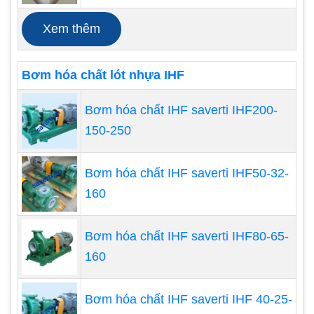
Xem thêm
Bơm hóa chất lót nhựa IHF
Bơm hóa chất IHF saverti IHF200-
150-250
Bơm hóa chất IHF saverti IHF50-32-
160
Kiểm tra độ ồn và hiệu suất hoạt động
Máy bơm định lượng chính hãng thường có độ ồn
Bơm hóa chất IHF saverti IHF80-65-
thấp và hiệu suất hoạt động cao. Để phân biệt
160
máy bơm chính hãng, Quý khách có thể kiểm tra
độ ồn và hiệu suất hoạt động của máy khi sử
Bơm hóa chất IHF saverti IHF 40-25-
dụng. Nếu như máy bơm gây ra tiếng ồn lớn và