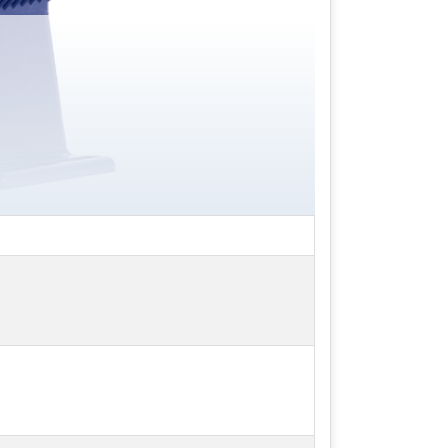
. Đối với độ rộng xung tiêu chuẩn
át lưu lượng, tăng độ rộng xung lên
định nắp, tháo jumper X-1. Điều này
trước khi có các hướng dẫn lỗi.