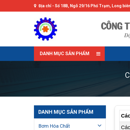
Địa chỉ -
Số 18B, Ngõ 29/16 Phố Trạm, Long biên
DANH MỤC SẢN PHẨM
C
DANH MỤC SẢN PHẨM
Các
Bơm Hóa Chất
Các