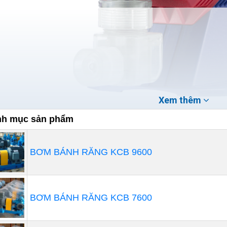
Xem thêm
h mục sản phẩm
 gian của xung có thể không đủ dài cho thời gian phản ứng
ec, có thể kích hoạt mở rộng độ rộng xung của bộ giám s
BƠM BÁNH RĂNG KCB 9600
sec. Kích hoạt công tắc thông minh, tháo bảng mạch cố 
 hoạt chức năng mở rộng và cho phép nhiều thời gian hơn 
BƠM BÁNH RĂNG KCB 7600