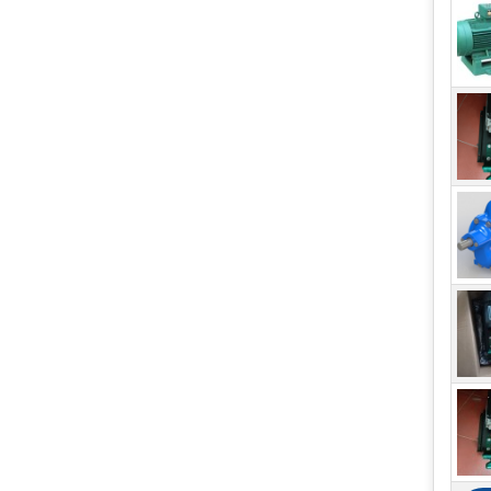
Bơm 
càng
2. 