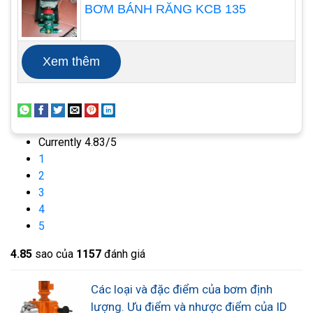
đã được giải quyết bằng cách thiết kế đầu bơm
BƠM BÁNH RĂNG KCB 135
màng ngăn chặn rò rỉ sản phẩm và góp phần tăng
độ an toàn và sử dụng nguyên liệu tiết kiệm hơn.
Xem thêm
Currently 4.83/5
1
2
3
4
5
Bơm định lượng ống
4.8
5
sao của
1157
đánh giá
Loại bơm định lượng này được thiết kế để làm việc
với chất lỏng và chất nhão. Nguyên lý hoạt động
Các loại và đặc điểm của bơm định
dựa trên tác động cơ học trên kênh làm việc,
lượng. Ưu điểm và nhược điểm của ID