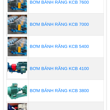
BƠM BÁNH RĂNG KCB 7600
Phạm vi ứng dụng rộng rãi của các loại máy bơm
này là rất đáng kể: với các lĩnh vực thị trường từ đồ
BƠM BÁNH RĂNG KCB 7000
vệ sinh cá nhân và chất tẩy rửa đến dược phẩm,
nước và chất thải, chế biến thực phẩm và đồ uống,
sản xuất điện, chế biến hóa chất, hóa dầu và dầu
BƠM BÁNH RĂNG KCB 5400
khí.
BƠM BÁNH RĂNG KCB 4100
BƠM BÁNH RĂNG KCB 3800