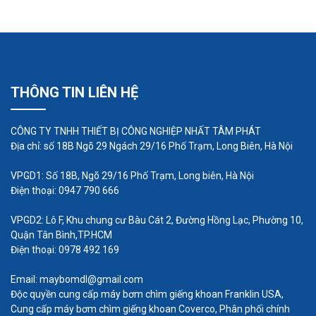
THÔNG TIN LIÊN HỆ
Ưu điểm và nhược điểm của ID
CÔNG TY TNHH THIẾT BỊ CÔNG NGHIỆP NHẤT TÂM PHÁT
Địa chỉ: số 18B Ngõ 29 Ngách 29/16 Phố Trạm, Long Biên, Hà Nội
màng của bơm định lượng
VPGD1: Số 18B, Ngõ 29/16 Phố Trạm, Long biên, Hà Nội
Người dùng cũng biết về tổng chi phí vòng đời có
Điện thoại: 0947 790 666
tính đến các yếu tố đã biết, chẳng hạn như đầu tư
VPGD2: Lô F, Khu chung cư Bàu Cát 2, Đường Hồng Lạc, Phường 10,
ban đầu và phụ tùng thay thế tiếp theo, bảo trì, thời
Quận Tân Bình,TP.HCM
gian ngừng hoạt động, tiêu thụ năng lượng và sử
Điện thoại: 0978 492 169
dụng hiệu quả sản phẩm đã qua xử lý.
Email: maybomdl@gmail.com
Độc quyền cung cấp máy bơm chìm giếng khoan Franklin USA,
Cung cấp máy bơm chìm giếng khoan Coverco, Phân phối chính