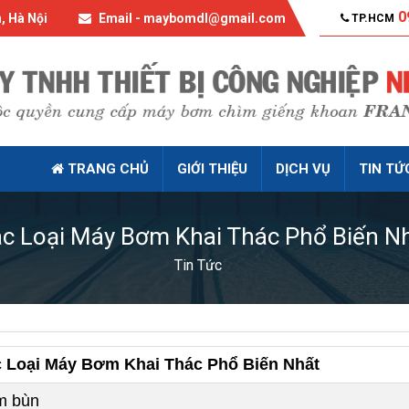
0
, Hà Nội
Email - maybomdl@gmail.com
TP.HCM
TRANG CHỦ
GIỚI THIỆU
DỊCH VỤ
TIN TỨ
c Loại Máy Bơm Khai Thác Phổ Biến N
Tin Tức
 Loại Máy Bơm Khai Thác Phổ Biến Nhất
m bùn