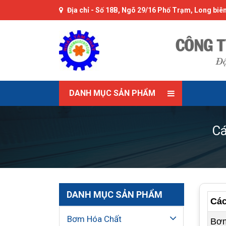
Địa chỉ -
Số 18B, Ngõ 29/16 Phố Trạm, Long biên
DANH MỤC SẢN PHẨM
Cá
DANH MỤC SẢN PHẨM
Các
Bơm Hóa Chất
Bơ