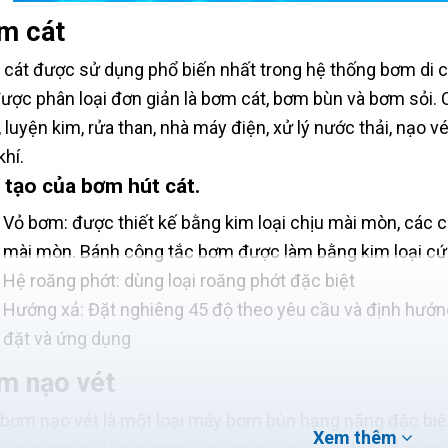
m cát
cát được sử dụng phổ biến nhất trong hệ thống bơm di 
ược phân loại đơn giản là bơm cát, bơm bùn và bơm sỏi. 
, luyện kim, rửa than, nhà máy điện, xử lý nước thải, nạo 
khí.
 tạo của bơm hút cát.
Vỏ bơm: được thiết kế bằng kim loại chịu mài mòn, các 
mài mòn. Bánh công tắc bơm được làm bằng kim loại cứ
Hệ roăng phớt: dùng loại roăng phớt đặc biệt
Hướng xả: Đặt nghiêng 45 độ theo yêu cầu và định hướng đ
đặt và ứng dụng
m nạo vét
bơm nạo vét là một loại máy bơm bùn hạng nặng đặc biệt
Xem thêm