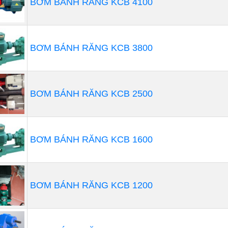
BƠM BÁNH RĂNG KCB 4100
BƠM BÁNH RĂNG KCB 3800
BƠM BÁNH RĂNG KCB 2500
BƠM BÁNH RĂNG KCB 1600
m bùn chìm
BƠM BÁNH RĂNG KCB 1200
bơm chìm hút bùn
là một thiết bị có động cơ kín được g
 trong chất lỏng được bơm. Ưu điểm chính của loại máy
máy bơm, một vấn đề liên quan đến chênh lệch độ cao g