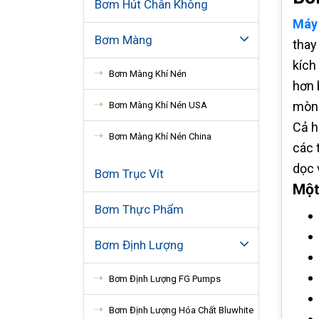
Bơm Hút Chân Không
Máy
Bơm Màng
thay
kích
Bơm Màng Khí Nén
hơn 
mòn 
Bơm Màng Khí Nén USA
Cả h
Bơm Màng Khí Nén China
các 
dọc 
Bơm Trục Vít
Một
Bơm Thực Phẩm
Bơm Định Lượng
Bơm Định Lượng FG Pumps
Bơm Định Lượng Hóa Chất Bluwhite