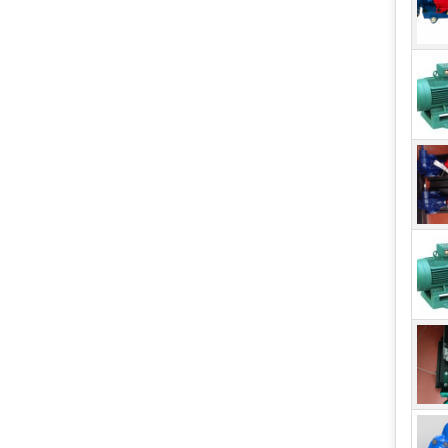
Bơ
Máy 
chìm
của 