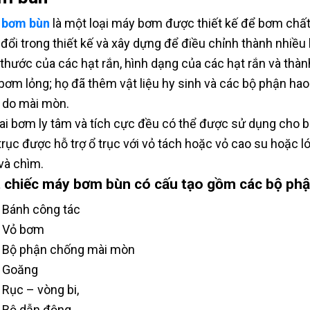
 bơm bùn
là một loại máy bơm được thiết kế để bơm chất
 đổi trong thiết kế và xây dựng để điều chỉnh thành nhiều
 thước của các hạt rắn, hình dạng của các hạt rắn và th
bơm lỏng; họ đã thêm vật liệu hy sinh và các bộ phận ha
do mài mòn.
ai bơm ly tâm và tích cực đều có thể được sử dụng cho b
trục được hỗ trợ ổ trục với vỏ tách hoặc vỏ cao su hoặc l
và chìm.
 chiếc máy bơm bùn có cấu tạo gồm các bộ phận
Bánh công tác
Vỏ bơm
Bộ phận chống mài mòn
Goăng
Rục – vòng bi,
Bộ dẫn động.