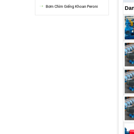
Nạo 
Bơm Chìm Giếng Khoan Peroni
Dan
sang
đích
các 
khai
Cấu
Máy 
bơm 
máy 
vét.