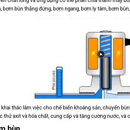
ển chất lỏng và ứng dụng có thể phân chia thành máy b
, bơm bùn thẳng đứng, bơm ngang, bơm ly tâm, bơm bùn, 
khai thác làm việc cho chế biến khoáng sản, chuyển bùn
c thử axit và hóa chất, cung cấp và tăng cường nước, và c
m bùn