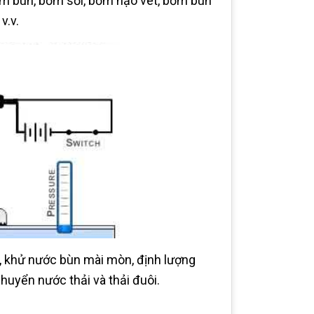
ơm bùn, bơm sỏi, bơm nạo vét, bơm bùn
v.v.
, khử nước bùn mài mòn, định lượng
huyển nước thải và thải đuôi.