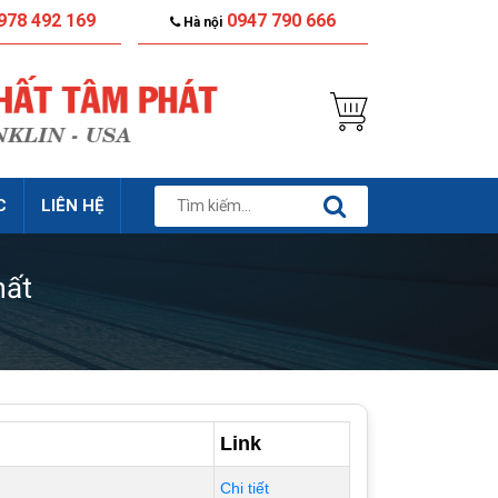
978 492 169
0947 790 666
Hà nội
C
LIÊN HỆ
hất
Link
Chi tiết