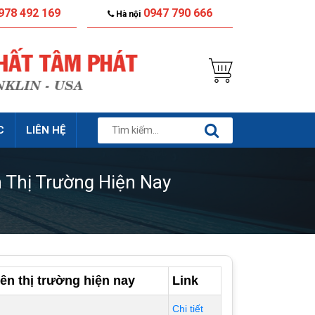
978 492 169
0947 790 666
Hà nội
C
LIÊN HỆ
 Thị Trường Hiện Nay
ên thị trường hiện nay
Link
Chi tiết