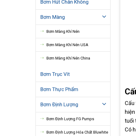
Bơm Hút Chân Không
Bơm Màng
Bơm Màng Khí Nén
Bơm Màng Khí Nén USA
Bơm Màng Khí Nén China
Bơm Trục Vít
Bơm Thực Phẩm
Cấ
Cấu 
Bơm Định Lượng
hiện
Bơm Định Lượng FG Pumps
tuổi 
Có h
Bơm Định Lượng Hóa Chất Bluwhite