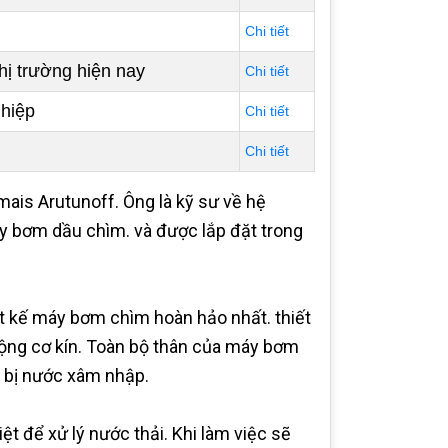
Chi tiết
hị trường hiện nay
Chi tiết
ghiệp
Chi tiết
Chi tiết
is Arutunoff. Ông là kỹ sư về hệ
áy bơm dầu chìm. và được lắp đặt trong
ết kế máy bơm chìm hoàn hảo nhất. thiết
ộng cơ kín. Toàn bộ thân của máy bơm
 bị nước xâm nhập.
ệt để xử lý nước thải. Khi làm việc sẽ