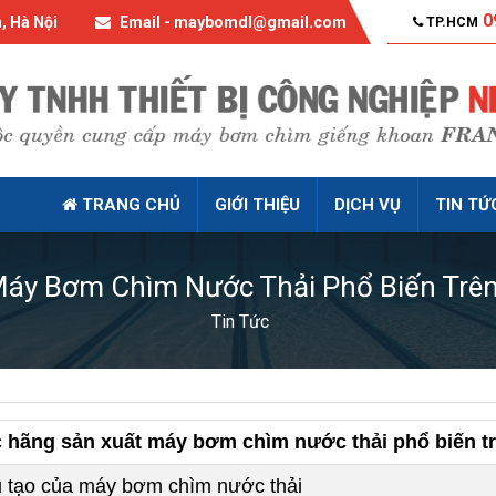
0
, Hà Nội
Email - maybomdl@gmail.com
TP.HCM
TRANG CHỦ
GIỚI THIỆU
DỊCH VỤ
TIN TỨ
áy Bơm Chìm Nước Thải Phổ Biến Trên
Tin Tức
 hãng sản xuất máy bơm chìm nước thải phổ biến tr
 tạo của máy bơm chìm nước thải