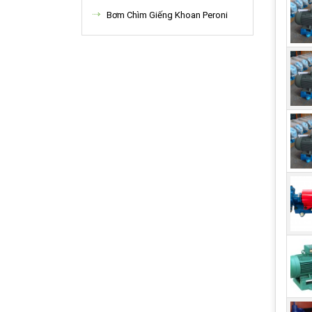
Bơm Chìm Giếng Khoan Peroni
Máy 
Các 
kỹ t
bể c
Ngoà
nước
dễ d