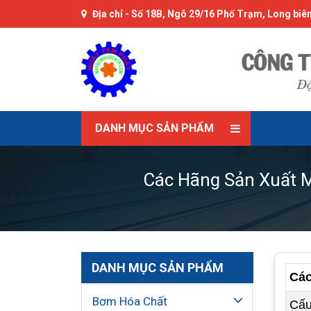
Địa chỉ -
Số 18B, Ngõ 29/16 Phố Trạm, Long biên
DANH MỤC SẢN PHẨM
Các Hãng Sản Xuất M
DANH MỤC SẢN PHẨM
Các
Bơm Hóa Chất
Cấu