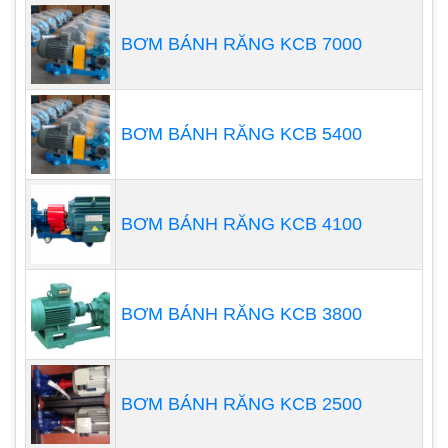
là bộ phận quyết định độ bền và chất lượng
của máy nên cần chú ý kỹ.
BƠM BÁNH RĂNG KCB 7000
Van bi, đế van bơm có 2 màng bơm, 4 van bi
cùng một chiều chịu tác dụng trực tiếp của
chất bơm. Là bộ phận chính yếu của máy
BƠM BÁNH RĂNG KCB 5400
bơm để thực hiện nhiệm vụ hút và đẩy.
Cuối cùng, là vỏ máy sẽ được làm từ nhiều vật liệu
BƠM BÁNH RĂNG KCB 4100
khác nhau như: inox để bơm thực phẩm, thân
nhôm thì sử dụng cho dung môi, bằng gang thì
chịu được tính mài mòn cao. Xem thêm
Máy Bơm
BƠM BÁNH RĂNG KCB 3800
Màng Là Gì?
Các ưu điểm máy bơm màng khí
nén
BƠM BÁNH RĂNG KCB 2500
Tất cả phụ tùng đều dễ thay thế, nguồn nhiên