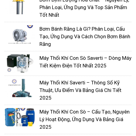
nén trong sản xuất
Phân Loại, Ứng Dụng Và Top Sản Phẩm
Máy bơm màng khí nén chủ yếu được sử dụng
Tốt Nhất
trong các nhà máy, xí nghiệp, một số lĩnh vực
Bơm Bánh Răng Là Gì? Phân Loại, Cấu
thường được dùng như:
Tạo, Ứng Dụng Và Cách Chọn Bơm Bánh
1. Máy bơm màng nước thải
Răng
Thường chúng ta sẽ sử dụng máy bơm màng cho
Máy Thổi Khí Con Sò Saverti – Dòng Máy
các loại nước thải có lẫn các loại hóa chất ăn mòn,
Tiết Kiệm Điện Tốt Nhất 2025
nguy hiểm. Hoặc một số được dùng để bơm nước
biển.
Máy Thổi Khí Saverti – Thông Số Kỹ
Các loại đầu bơm được sử dụng như thân nhựa PP,
Thuật, Ưu Điểm Và Bảng Giá Chi Tiết
màng bơm Teflon. Xem thêm
Máy Bơm Xử Lý
2025
Nước Thải Giúp Bảo Vệ Mội Trường Như Thế
Máy Thổi Khí Con Sò – Cấu Tạo, Nguyên
Nào?
Lý Hoạt Động, Ứng Dụng Và Bảng Giá
2. Máy bơm màng thực phẩm
2025
Trong sản xuất thực phẩm như: nước uống đóng