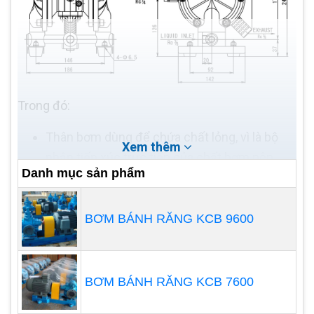
Trong đó:
Thân bơm dùng để chứa chất lỏng, vì là bộ
Xem thêm
phận tiếp xúc trực tiếp của chất bơm nên
Danh mục sản phẩm
buồng bơm phải được chế tạo từ vật liệu phù
hợp với chất bơm.
Cổng kết nối với ống dẫn chất lỏng có hai
BƠM BÁNH RĂNG KCB 9600
cổng hút và xả có thể xoay chuyển được 180
độ và hoạt động rất tích cực.
Màng bơm sẽ được thiết kế đặc biệt chống
BƠM BÁNH RĂNG KCB 7600
lại những đặc tính ăn mòn của hóa chất. Đây