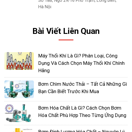
Số 18B, Ngõ 29/16 Phố Trạm, Long biên,
độ an toàn cao, phòng chống cháy nổ. Bơm
Hà Nội
các chất ăn mòn, mài mòn cao, các loại hóa
chất độc hại, hóa chất dễ cháy nổ...
Bài Viết Liên Quan
Máy Thổi Khí Là Gì? Phân Loại, Công
Dụng Và Cách Chọn Máy Thổi Khí Chính
Hãng
Bơm Chìm Nước Thải – Tất Cả Những Gì
Bạn Cần Biết Trước Khi Mua
Bơm Hóa Chất Là Gì? Cách Chọn Bơm
Hóa Chất Phù Hợp Theo Từng Ứng Dụng
Ứng dụng máy bơm màng khí
Bơm Định Lượng Hóa Chất – Nguyên Lý,