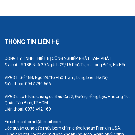
chai, bột, thực phẩm có độ nhớt, độ sệt thì việc
ứng dụng máy bơm màng cho thực phẩm vô cùng
hữu ích, bởi độ an toàn về vệ sinh thực phẩm,
cũng như khả năng chống tắc nghẽn rất tốt.
THÔNG TIN LIÊN HỆ
CÔNG TY TNHH THIẾT BỊ CÔNG NGHIỆP NHẤT TÂM PHÁT
Địa chỉ: số 18B Ngõ 29 Ngách 29/16 Phố Trạm, Long Biên, Hà Nội
VPGD1: Số 18B, Ngõ 29/16 Phố Trạm, Long biên, Hà Nội
Điện thoại: 0947 790 666
VPGD2: Lô F, Khu chung cư Bàu Cát 2, Đường Hồng Lạc, Phường 10,
Quận Tân Bình,TP.HCM
Điện thoại: 0978 492 169
Email: maybomdl@gmail.com
Độc quyền cung cấp máy bơm chìm giếng khoan Franklin USA,
3. Máy bơm màng bơm bùn loãng
Cung cấp máy bơm chìm giếng khoan Coverco, Phân phối chính