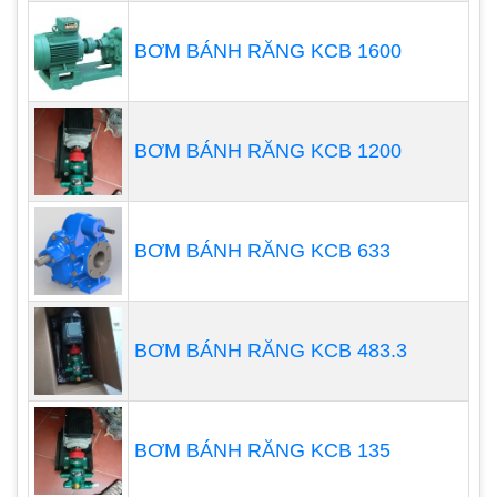
liệu là khí nén, dễ tìm, ít tốn kém.
Bơm có khả năng tự mồi, áp suất và lưu
BƠM BÁNH RĂNG KCB 1600
lượng bơm ra đa dạng.
Bơm chất lỏng có độ nhớt cao, vận chuyển
chất lỏng nặng một cách hiệu quả, nhẹ
BƠM BÁNH RĂNG KCB 1200
nhàng và không làm biến dạng các vật liệu
bơm.
BƠM BÁNH RĂNG KCB 633
BƠM BÁNH RĂNG KCB 483.3
BƠM BÁNH RĂNG KCB 135