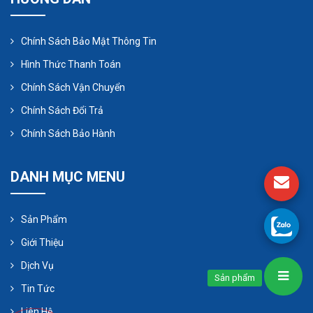
động tích hợp bể định lượng, bơm định lượng định
lượng và hệ thống điều khiển tự động. Điều đó
Chính Sách Bảo Mật Thông Tin
được cài đặt trên một cơ sở.
Hình Thức Thanh Toán
Chính Sách Vận Chuyển
Chính Sách Đổi Trả
Chính Sách Bảo Hành
DANH MỤC MENU
Sản Phẩm
Giới Thiệu
Dịch Vụ
Phương pháp lựa chọn bơm định
Sản phẩm
Tin Tức
lượng
Liên Hệ