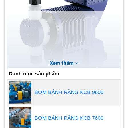
Xem thêm
Danh mục sản phẩm
BƠM BÁNH RĂNG KCB 9600
Thiết bị định lượng thông minh sử dụng tín hiệu
cảm biến để điều khiển quá trình làm việc của
bơm định lượng hoá chất
. Phương pháp kiểm soát
BƠM BÁNH RĂNG KCB 7600
này yêu cầu sử dụng máy đo pH, máy đo độ dẫn