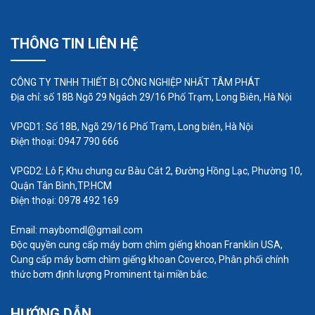
máy bơm định lượng, hoặc làm thuốc và chất lỏng
bổ sung. Phản ứng hóa học xảy ra trong một số
THÔNG TIN LIÊN HỆ
thành phần có mặt để đạt được các yêu cầu quy
trình mong muốn. Để đạt được kết quả tốt nhất,
CÔNG TY TNHH THIẾT BỊ CÔNG NGHIỆP NHẤT TÂM PHÁT
trong điều kiện điều kiện vận hành thay đổi, lượng
Địa chỉ: số 18B Ngõ 29 Ngách 29/16 Phố Trạm, Long Biên, Hà Nội
hóa chất bổ sung sẽ được tự động theo dõi và
điều chỉnh để kiểm soát tốc độ định lượng. Chính
VPGD1: Số 18B, Ngõ 29/16 Phố Trạm, Long biên, Hà Nội
Điện thoại: 0947 790 666
vì vậy ở thiết bị định lượng tự động thông minh
BJF này có cấu tạo đơn giản và dễ dàng lắp
VPGD2: Lô F, Khu chung cư Bàu Cát 2, Đường Hồng Lạc, Phường 10,
Quận Tân Bình,TP.HCM
đặt. Chủ yếu bằng hộp đo lường (bồn chứa dược
Điện thoại: 0978 492 169
phẩm), bơm định lượng (bơm định lượng), hệ
thống điều khiển tự động, kết nối đường ống và
Email: maybomdl@gmail.com
Độc quyền cung cấp máy bơm chìm giếng khoan Franklin USA,
các thành phần khác. Ngoài một số đường định
Cung cấp máy bơm chìm giếng khoan Coverco, Phân phối chính
lượng, đường lấy mẫu và thiết bị phát hiện nồng độ
thức bơm định lượng Prominent tại miền bắc.
liều, các thiết bị này thường được lắp đặt tập trung
trong phòng định lượng. Thiết bị định lượng tự
HƯỚNG DẪN