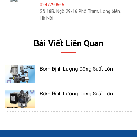
0947790666
Số 18B, Ngõ 29/16 Phố Trạm, Long biên,
Hà Nội
Bài Viết Liên Quan
Bơm Định Lượng Công Suất Lớn
Bơm Định Lượng Công Suất Lớn
Trong các lĩnh vực như điện, dầu khí, công nghiệp
hóa chất, công nghiệp luyện kim, kỹ thuật môi
trường, xử lý nước, v.v., người ta thường bơm liên
tục một chất lỏng nhất định vào một chất lỏng
khác để trở thành chất lỏng hỗn hợp, nhà sản xuất