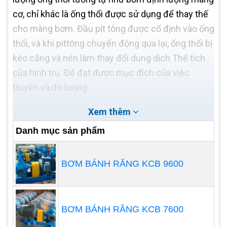
cơ, chỉ khác là ống thổi được sử dụng để thay thế
cho màng bơm. Đầu pít tông được cố định vào ống
thổi, và khi pittông chuyển động qua lại, ống thổi bị
kéo căng và nén làm thay đổi dung dịch Thể tích
của hình trụ. Để đạt được mục đích của việc
truyền và đo lường.
Xem thêm
Danh mục sản phẩm
BƠM BÁNH RĂNG KCB 9600
BƠM BÁNH RĂNG KCB 7600