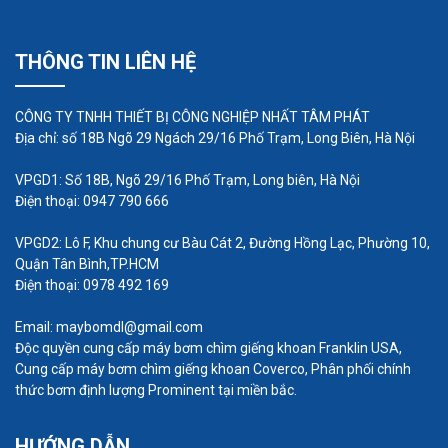
THÔNG TIN LIÊN HỆ
Bơm định lượng giá rẻ
là một loại bơm đặc biệt có
CÔNG TY TNHH THIẾT BỊ CÔNG NGHIỆP NHẤT TÂM PHÁT
thể đo và cung cấp chất lỏng, còn được gọi là bơm
Địa chỉ: số 18B Ngõ 29 Ngách 29/16 Phố Trạm, Long Biên, Hà Nội
định lượng hoặc bơm tỷ lệ. Tính năng lớn nhất của
VPGD1: Số 18B, Ngõ 29/16 Phố Trạm, Long biên, Hà Nội
bơm định lượng là khả năng chọn trước số lượng
Điện thoại: 0947 790 666
hoặc khoảng thời gian để cung cấp hoặc chiết
xuất một lượng nguyên liệu nhất định, Bơm định
VPGD2: Lô F, Khu chung cư Bàu Cát 2, Đường Hồng Lạc, Phường 10,
Quận Tân Bình,TP.HCM
lượng thường được sử dụng trong các loại dược
Điện thoại: 0978 492 169
phẩm để bổ sung các bộ thiết bị hoàn chỉnh, nó
Email: maybomdl@gmail.com
còn được gọi là bơm định lượng. Ngoài ra, bơm
Độc quyền cung cấp máy bơm chìm giếng khoan Franklin USA,
định lượng còn được sử dụng trong các ngành
Cung cấp máy bơm chìm giếng khoan Coverco, Phân phối chính
công nghiệp hóa chất, dầu, nước, khai thác mỏ,
thức bơm định lượng Prominent tại miền bắc.
giấy, chế biến thực phẩm và các ngành công
HƯỚNG DẪN
nghiệp khác.