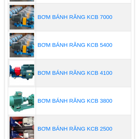
BƠM BÁNH RĂNG KCB 7000
BƠM BÁNH RĂNG KCB 5400
Ngoài các đặc điểm của máy bơm pittông chung,
đặc điểm của máy bơm định lượng còn có các
BƠM BÁNH RĂNG KCB 4100
đặc điểm sau:
Máy bơm trong quá trình hoạt động, Máy bơm
đo lưu lượng có thể được sử dụng theo nhu
BƠM BÁNH RĂNG KCB 3800
cầu gần. % Đến 100% phạm vi điều chỉnh vô
cấp;
Về việc vận chuyển chất lỏng có thể được
BƠM BÁNH RĂNG KCB 2500
đo, và có thể đáp ứng một số yêu cầu về độ