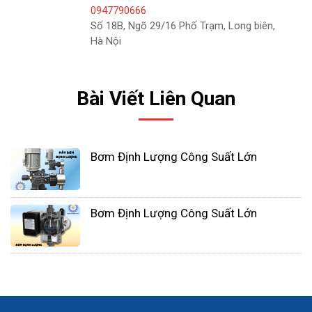
các hệ thống quy trình liên tục hoặc bán liên tục,
0947790666
lưu lượng bơm của Bơm định lượng thường có thể
Số 18B, Ngõ 29/16 Phố Trạm, Long biên,
được theo dõi bằng các thông số như nhiệt độ, áp
Hà Nội
suất, mật độ, pH, v.v.
Bài Viết Liên Quan
Bơm Định Lượng Công Suất Lớn
Bơm Định Lượng Công Suất Lớn