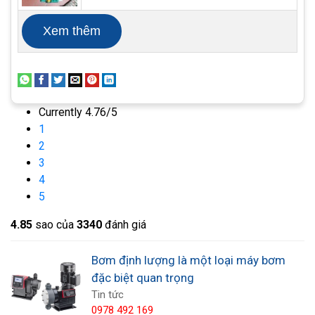
phù, cầu chì, chất lỏng phóng xạ, chất lỏng dễ
Xem thêm
cháy và nổ, chất lỏng độc hại, Bơm định lượng khí
hóa lỏng hoặc kim loại lỏng.
Currently 4.76/5
1
2
3
4
5
4.8
5
sao của
3340
đánh giá
Bơm định lượng lưu lượng, thường có thể được
Bơm định lượng là một loại máy bơm
điều chỉnh bằng tay, điện hoặc khí nén tự
đặc biệt quan trọng
động. Trong các hệ thống điều khiển tự động cho
Tin tức
0978 492 169