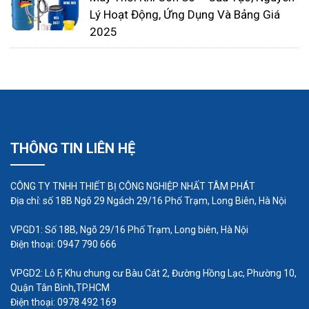
Lý Hoạt Động, Ứng Dụng Và Bảng Giá
khớp trong
uy tín tại Hải Dương
2025
THÔNG TIN LIÊN HỆ
CÔNG TY TNHH THIẾT BỊ CÔNG NGHIỆP NHẤT TÂM PHÁT
Địa chỉ: số 18B Ngõ 29 Ngách 29/16 Phố Trạm, Long Biên, Hà Nội
VPGD1: Số 18B, Ngõ 29/16 Phố Trạm, Long biên, Hà Nội
Điện thoại: 0947 790 666
VPGD2: Lô F, Khu chung cư Bàu Cát 2, Đường Hồng Lạc, Phường 10,
Quận Tân Bình,TP.HCM
Điện thoại: 0978 492 169