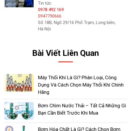
Tin tức
tôi cam kết nguồn hàng luôn luôn đầy đủ, chủ
0978 492 169
động với giá thành luôn rẻ hơn do được nhập từ
0947790666
nơi sản xuất. Hơn nữa, Nhất Tâm Phát có các
Số 18B, Ngõ 29/16 Phố Trạm, Long biên,
chính sách bán hàng hấp dẫn, và nhiều chiết khấu
Hà Nội
cao mang đến cho khách hàng trải nghiệm dịch vụ
và sản phẩm tốt nhất.
Bài Viết Liên Quan
Máy Thổi Khí Là Gì? Phân Loại, Công
Dụng Và Cách Chọn Máy Thổi Khí Chính
Hãng
Bơm Chìm Nước Thải – Tất Cả Những Gì
Bạn Cần Biết Trước Khi Mua
Bơm Hóa Chất Là Gì? Cách Chọn Bơm