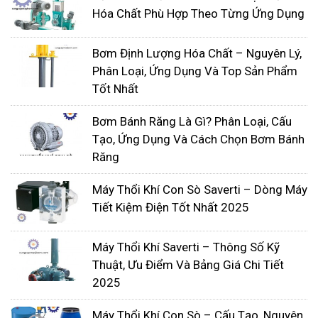
Hóa Chất Phù Hợp Theo Từng Ứng Dụng
Bơm Định Lượng Hóa Chất – Nguyên Lý,
Tất cả các dòng máy được phân phối tại Nhất
Phân Loại, Ứng Dụng Và Top Sản Phẩm
Tâm Phát đều được kiểm tra nghiêm ngặt trong
Tốt Nhất
từng quy trình, từ kiểm tra hàng hóa trước khi giao
Bơm Bánh Răng Là Gì? Phân Loại, Cấu
cho khách đến quá trình vận chuyển hàng nhằm
Tạo, Ứng Dụng Và Cách Chọn Bơm Bánh
đảm bảo sản phẩm đến tay khách hàng chất
Răng
lượng và nhanh chóng nhất, đảm bảo vận hành
Máy Thổi Khí Con Sò Saverti – Dòng Máy
không bị lỗi kỹ thuật.
Tiết Kiệm Điện Tốt Nhất 2025
Liên hệ với Nhất tâm Phát ngay hôm nay để được
Máy Thổi Khí Saverti – Thông Số Kỹ
đội ngũ nhân viên tư vấn nhiệt tình và gửi báo giá
Thuật, Ưu Điểm Và Bảng Giá Chi Tiết
bơm bánh răng chi tiết cho bạn nhé!
2025
>>> Xem thêm: Địa chỉ mua
bơm bánh răng ăn
Máy Thổi Khí Con Sò – Cấu Tạo, Nguyên