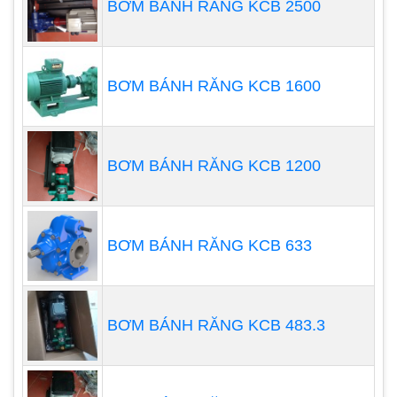
BƠM BÁNH RĂNG KCB 2500
Công dụng của bơm bánh răng
tại Hải Dương
BƠM BÁNH RĂNG KCB 1600
Dòng máy bơm bánh răng tại Hải Dương có công
dụng khá độc đáo như:
BƠM BÁNH RĂNG KCB 1200
– Sử dụng để bơm các loại nhiên liệu như: dầu FO,
DO, dầu nhớt, rỉ mật,, dầu bôi trơn, chất đặc, dầu
nhiên liệu, nhựa đường dầu diezen…
BƠM BÁNH RĂNG KCB 633
– Có thể bơm được những chất lỏng đặc biệt như
thủy tinh dạng lỏng silicat, soda,…
BƠM BÁNH RĂNG KCB 483.3
– Máy bơm bánh răng giá rẻ tại Hải Dương được
dùng để bơm các loại mỡ, sáp