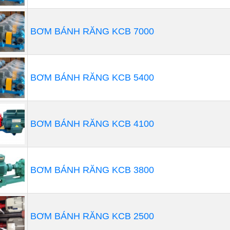
 thiết bị khác đang có tại Nhất Tâm 
 thổi khí
BƠM BÁNH RĂNG KCB 7000
thổi khí công nghiệp
là một thiết bị quan trọng trong qu
g khí trong các ứng dụng công nghiệp, xử lý nước thải, hệ 
BƠM BÁNH RĂNG KCB 5400
thổi khí tạo ra luồng khí mạnh để đáp ứng nhu cầu sử dụng,
 điều chỉnh dễ dàng.
BƠM BÁNH RĂNG KCB 4100
BƠM BÁNH RĂNG KCB 3800
BƠM BÁNH RĂNG KCB 2500