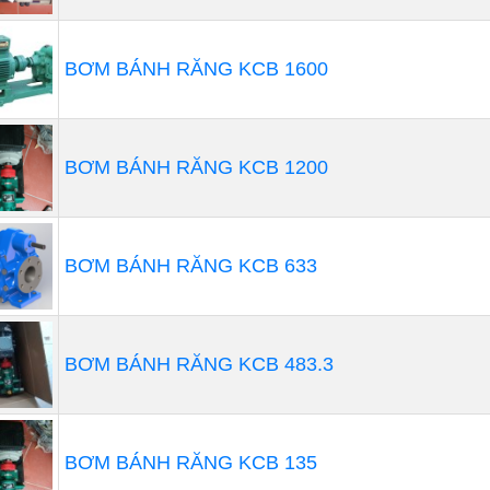
BƠM BÁNH RĂNG KCB 1600
BƠM BÁNH RĂNG KCB 1200
BƠM BÁNH RĂNG KCB 633
BƠM BÁNH RĂNG KCB 483.3
 bơm thực phẩm
bơm thực phẩm
là thiết bị đặc biệt được thiết kế để đáp
BƠM BÁNH RĂNG KCB 135