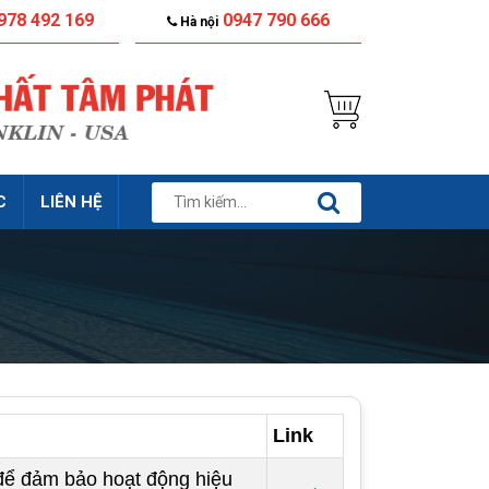
978 492 169
0947 790 666
Hà nội
C
LIÊN HỆ
Link
để đảm bảo hoạt động hiệu