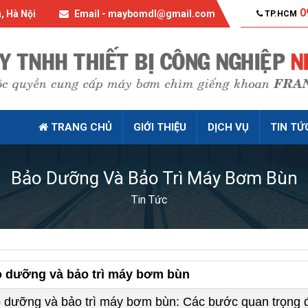
0
, Hà Nội
Email - maybomdl@gmail.com
TP.HCM
TRANG CHỦ
GIỚI THIỆU
DỊCH VỤ
TIN TỨ
Bảo Dưỡng Và Bảo Trì Máy Bơm Bùn
Tin Tức
 dưỡng và bảo trì máy bơm bùn
 dưỡng và bảo trì máy bơm bùn: Các bước quan trọng 