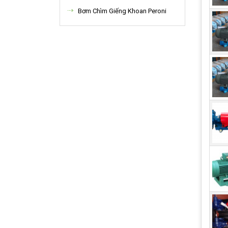
Các
Bơm Chìm Giếng Khoan Peroni
Máy
Máy 
khôn
Máy 
năng