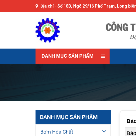
Địa chỉ -
Số 18B, Ngõ 29/16 Phố Trạm, Long biên
DANH MỤC SẢN PHẨM
DANH MỤC SẢN PHẨM
Bảo
Bơm Hóa Chất
Bảo