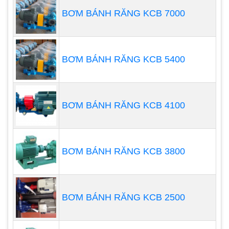
cao su hoặc thép không gỉ. Nó có một đường hút
BƠM BÁNH RĂNG KCB 7000
gắn vào đầu vào và đường định lượng gắn vào đầu
hút. Cơ chế của máy bơm có thể khác nhau (xem
bên dưới).
BƠM BÁNH RĂNG KCB 5400
BƠM BÁNH RĂNG KCB 4100
BƠM BÁNH RĂNG KCB 3800
BƠM BÁNH RĂNG KCB 2500