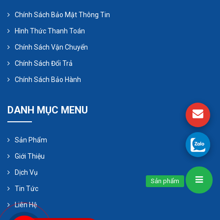
Chính Sách Bảo Mật Thông Tin
Hình Thức Thanh Toán
Chính Sách Vận Chuyển
Chính Sách Đổi Trả
Chính Sách Bảo Hành
DANH MỤC MENU
Sản Phẩm
Giới Thiệu
Dịch Vụ
Sản phẩm
Làm thế nào để bạn thiết lập
Tin Tức
máy bơm định lượng?
Liên Hệ