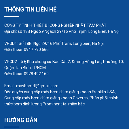
THÔNG TIN LIÊN HỆ
CÔNG TY TNHH THIẾT BỊ CÔNG NGHIỆP NHẤT TÂM PHÁT
Địa chỉ: số 18B Ngõ 29 Ngách 29/16 Phố Trạm, Long Biên, Hà Nội
Hệ thống điều khiển. Đôi khi có một hệ thống điều
khiển được lắp đặt để đảm bảo bơm định lượng
VPGD1: Số 18B, Ngõ 29/16 Phố Trạm, Long biên, Hà Nội
chính xác và bật và tắt vào những thời điểm cụ
Điện thoại: 0947 790 666
thể. Điều này có thể đơn giản như một bộ hẹn giờ
VPGD2: Lô F, Khu chung cư Bàu Cát 2, Đường Hồng Lạc, Phường 10,
hoặc công tắc dòng chảy đến một SCADA đầy đủ
Quận Tân Bình,TP.HCM
hoặc hệ thống điều khiển trung tâm tương tự với
Điện thoại: 0978 492 169
các cảm biến đo pH, clo và điều khiển tốc độ
Email: maybomdl@gmail.com
tương tự và thay đổi để tăng và giảm mức đang
Độc quyền cung cấp máy bơm chìm giếng khoan Franklin USA,
Cung cấp máy bơm chìm giếng khoan Coverco, Phân phối chính
được định lượng. Nó cũng có thể được tích hợp
thức bơm định lượng Prominent tại miền bắc.
vào một hệ thống hoạt động phức tạp.
HƯỚNG DẪN