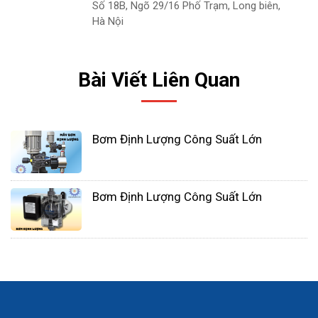
Số 18B, Ngõ 29/16 Phố Trạm, Long biên,
dòng chảy hơn là thành bên. Theo thời gian, một
Hà Nội
số sản phẩm nhất định, đặc biệt là axit và chất oxy
hóa như clo hoặc peroxit có thể ăn mòn thành ống
nếu thải ra ngay mép dòng.
Bài Viết Liên Quan
Bơm Định Lượng Công Suất Lớn
Bơm Định Lượng Công Suất Lớn