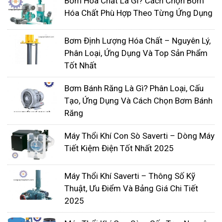
Bơm Hóa Chất Là Gì? Cách Chọn Bơm
Hóa Chất Phù Hợp Theo Từng Ứng Dụng
Bơm Định Lượng Hóa Chất – Nguyên Lý,
Phân Loại, Ứng Dụng Và Top Sản Phẩm
Tốt Nhất
PVDF
Bơm Bánh Răng Là Gì? Phân Loại, Cấu
Tạo, Ứng Dụng Và Cách Chọn Bơm Bánh
Ứng dụng hóa học: tính kháng hóa chất cao đối với
Răng
axit và kiềm là đặc trưng của polyme flo (PVDF), đó
Máy Thổi Khí Con Sò Saverti – Dòng Máy
là lý do tại sao nó chủ yếu được sử dụng cho các
Tiết Kiệm Điện Tốt Nhất 2025
bộ phận trong ngành công nghiệp hóa dầu và hóa
chất.
Máy Thổi Khí Saverti – Thông Số Kỹ
Thuật, Ưu Điểm Và Bảng Giá Chi Tiết
Ứng dụng ngoài da: trơ về mặt sinh lý khi nó có
2025
màu sắc tự nhiên, nó được các tổ chức khác nhau
chấp thuận để sử dụng khi tiếp xúc với thực