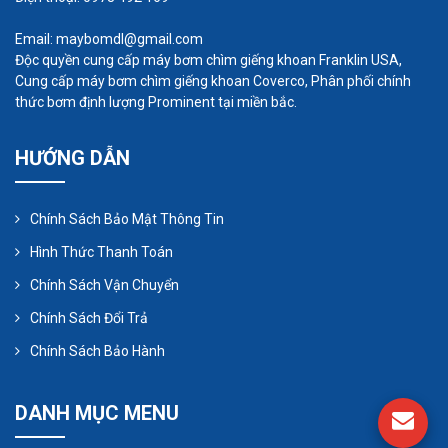
Email: maybomdl@gmail.com
Độc quyền cung cấp máy bơm chìm giếng khoan Franklin USA,
Cung cấp máy bơm chìm giếng khoan Coverco, Phân phối chính
thức bơm định lượng Prominent tại miền bắc.
HƯỚNG DẪN
Chính Sách Bảo Mật Thông Tin
PTFE
Hình Thức Thanh Toán
Ứng dụng cơ học: hệ số ma sát thấp làm cho nó
Chính Sách Vận Chuyển
hữu ích cho các ổ trục trừ khi chúng phải chịu một
Chính Sách Đổi Trả
trọng lượng lớn.
Chính Sách Bảo Hành
Ứng dụng ngoài da: trơ về mặt sinh lý, nó được
DANH MỤC MENU
một số tổ chức chấp thuận để sử dụng khi tiếp
xúc với thực phẩm, nhưng ở một số quốc gia, nó