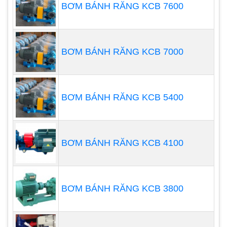
BƠM BÁNH RĂNG KCB 7600
Lắp đặt một oát kế để theo dõi công suất
điện được hấp thụ bởi động cơ để tránh máy
bơm chạy khô.
BƠM BÁNH RĂNG KCB 7000
BƠM BÁNH RĂNG KCB 5400
BƠM BÁNH RĂNG KCB 4100
Một số biện pháp phòng ngừa có
thể ngăn ngừa hỏng hóc máy
BƠM BÁNH RĂNG KCB 3800
bơm và hậu quả là mất thời gian
và tiền bạc để sửa chữa