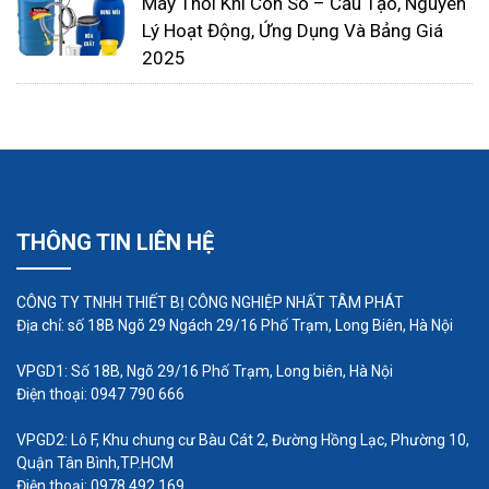
Máy Thổi Khí Con Sò – Cấu Tạo, Nguyên
phẩm. Nó thường được sử dụng vì đặc điểm này,
Lý Hoạt Động, Ứng Dụng Và Bảng Giá
đặc biệt là trong các máy pha chế và trong máy
2025
bơm chất lỏng gia vị.
Ứng dụng điện: đặc tính điện môi tốt, tự dập lửa
mà không cần thêm halogen và chống thời tiết
Ứng dụng cơ học: hệ số ma sát thấp nên phù hợp
THÔNG TIN LIÊN HỆ
với ổ trục ngay cả khi chúng làm việc trong nước.
CÔNG TY TNHH THIẾT BỊ CÔNG NGHIỆP NHẤT TÂM PHÁT
Địa chỉ: số 18B Ngõ 29 Ngách 29/16 Phố Trạm, Long Biên, Hà Nội
VPGD1: Số 18B, Ngõ 29/16 Phố Trạm, Long biên, Hà Nội
Điện thoại: 0947 790 666
VPGD2: Lô F, Khu chung cư Bàu Cát 2, Đường Hồng Lạc, Phường 10,
Quận Tân Bình,TP.HCM
Điện thoại: 0978 492 169