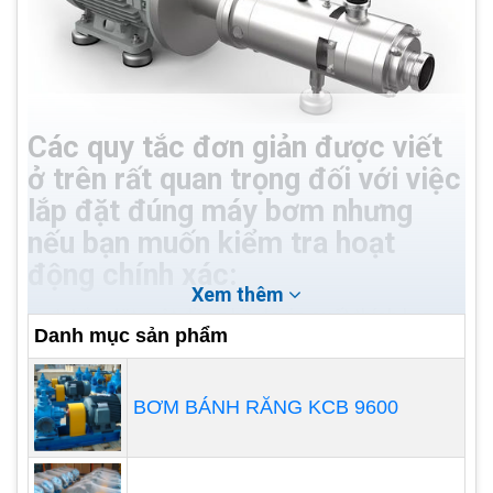
Các quy tắc đơn giản được viết
ở trên rất quan trọng đối với việc
lắp đặt đúng máy bơm nhưng
nếu bạn muốn kiểm tra hoạt
động chính xác:
Xem thêm
Lắp đặt một đồng hồ đo áp suất thích hợp
Danh mục sản phẩm
trên cả đường ống hút và xả cho phép kiểm
soát hoạt động liên quan đến điểm làm việc
BƠM BÁNH RĂNG KCB 9600
cần thiết. Trong trường hợp xâm thực hoặc
các sự cố khác, đồng hồ đo sẽ hiển thị dao
động áp suất rõ ràng.