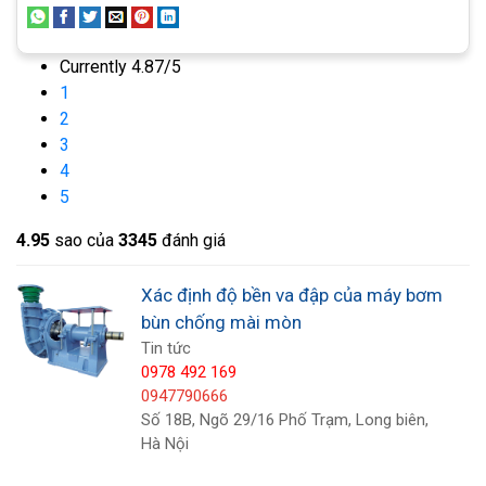
Currently 4.87/5
1
2
3
4
5
4.9
5
sao của
3345
đánh giá
Xác định độ bền va đập của máy bơm
bùn chống mài mòn
Tin tức
1. Bơm đá tảng
0978 492 169
0947790666
Trong một số ứng dụng, chẳng hạn như nạo vét
Số 18B, Ngõ 29/16 Phố Trạm, Long biên,
một kênh mới hoặc trong “vận chuyển thủy lực”
Hà Nội
của ma trận phốt phát và cát dầu, chất rắn lớn