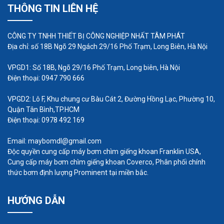
THÔNG TIN LIÊN HỆ
Để trả lời những câu hỏi này, phòng thí nghiệm
thủy lực đã chế tạo một giàn khoan “kiểm tra độ
CÔNG TY TNHH THIẾT BỊ CÔNG NGHIỆP NHẤT TÂM PHÁT
mòn” bao gồm một máy bơm hút 28 inch (710
Địa chỉ: số 18B Ngõ 29 Ngách 29/16 Phố Trạm, Long Biên, Hà Nội
mm) hoạt động trong một đường ống 20 inch (508
VPGD1: Số 18B, Ngõ 29/16 Phố Trạm, Long biên, Hà Nội
mm) với vận tốc lên đến 33 feet / giây (ft / s),
Điện thoại: 0947 790 666
hoặc 10 mét trên giây (m / s). Chất rắn thử
VPGD2: Lô F, Khu chung cư Bàu Cát 2, Đường Hồng Lạc, Phường 10,
nghiệm bao gồm đá granit “rip-rap”, được đưa qua
Quận Tân Bình,TP.HCM
màn hình để có được kích thước đỉnh là 6 inch
Điện thoại: 0978 492 169
(150 mm) và đường kính trung bình là 3 inch (75
Email: maybomdl@gmail.com
mm). Các mẫu mòn bao gồm các thanh dài 2 inch
Độc quyền cung cấp máy bơm chìm giếng khoan Franklin USA,
(50 mm) được đặt thẳng đứng vào đường ống
Cung cấp máy bơm chìm giếng khoan Coverco, Phân phối chính
thức bơm định lượng Prominent tại miền bắc.
chống lại toàn bộ lực tác động của chất rắn khi
chúng di chuyển dọc theo đáy ống. Các vật liệu
HƯỚNG DẪN
khác nhau đã được thử nghiệm — bao gồm một số
loại sắt trắng, cacbua vonfram và các lớp phủ