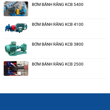
dai phải được duy trì không?
BƠM BÁNH RĂNG KCB 5400
Mối quan hệ công suất thứ ba giữa vận tốc va
chạm và độ mòn có còn đúng không?
BƠM BÁNH RĂNG KCB 4100
BƠM BÁNH RĂNG KCB 3800
BƠM BÁNH RĂNG KCB 2500