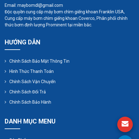
Email: maybomdl@gmail.com
Độc quyền cung cấp máy bơm chìm giếng khoan Franklin USA,
Cung cấp máy bơm chìm giếng khoan Coverco, Phân phối chính
thức bơm định lượng Prominent tại miền bắc.
HƯỚNG DẪN
Chính Sách Bảo Mật Thông Tin
Hình Thức Thanh Toán
Chính Sách Vận Chuyển
Quá trình hoạt động của bơm bùn trục vít rất thú vị
Chính Sách Đổi Trả
và có thể được mô tả chi tiết như sau:
Chính Sách Bảo Hành
Bắt đầu bơm: Quá trình bơm bùn trục vít bắt đầu
DANH MỤC MENU
khi chất lỏng ở đầu hút được hút vào buồng bơm.
Sự hút này xảy ra nhờ sự chênh lệch áp suất giữa