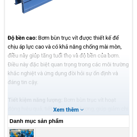
Độ bền cao:
Bơm bùn trục vít được thiết kế để
chịu áp lực cao và có khả năng chống mài mòn,
điều này giúp tăng tuổi thọ và độ bền của bơm.
Điều này đặc biệt quan trọng trong các môi trường
khắc nghiệt và ứng dụng đòi hỏi sự ổn định và
đáng tin cậy.
Tiết kiệm năng lượng:
Bơm bùn trục vít hoạt
động hiệu quả, tiết kiệm năng lượng, giúp giảm chi
Xem thêm
phí vận hành. Thiết kế và cơ cấu vận hành của
Danh mục sản phẩm
chúng được tối ưu hóa để đảm bảo hiệu suất tốt
nhất và tiêu thụ năng lượng thấp hơn so với nhiều