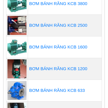
BƠM BÁNH RĂNG KCB 3800
BƠM BÁNH RĂNG KCB 2500
BƠM BÁNH RĂNG KCB 1600
BƠM BÁNH RĂNG KCB 1200
Ít rung lắc:
Bơm bùn trục vít vận hành ổn định và ít
rung lắc. Sự ổn định này làm giảm xáo trộn và biến
đổi của chất lỏng trong quá trình bơm, giúp duy trì
BƠM BÁNH RĂNG KCB 633
tính chất của chất lỏng và đảm bảo hiệu suất ổn
định.