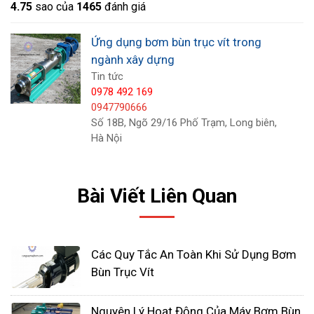
4.7
5
sao của
1465
đánh giá
Ứng dụng bơm bùn trục vít trong
ngành xây dựng
Tin tức
0978 492 169
0947790666
Số 18B, Ngõ 29/16 Phố Trạm, Long biên,
Hà Nội
Bài Viết Liên Quan
Nguyên lý hoạt động của bơm
Các Quy Tắc An Toàn Khi Sử Dụng Bơm
bùn trục vít
Bùn Trục Vít
Cấu tạo của bơm bùn trục vít bao gồm hai bộ phận
Nguyên Lý Hoạt Động Của Máy Bơm Bùn