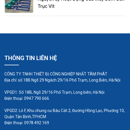
chính là rotor và stato. Stato được xem là một bộ
Trục Vít
phận cố định. Stator có hình dạng xoắn ốc với một
lớp lót nhẵn, nhiệm vụ chính của nó là cung cấp
đường dẫn cố định cho trục vít. Roto hay còn gọi là
trục vít, đây là bộ phận có vai trò chuyển động
chính của loại thiết bị này. Rotor có hình dáng như
một khối xoắn ốc đơn hoặc nhiều luồng với thiết
THÔNG TIN LIÊN HỆ
kế phù hợp được lắp bên trong stato.
CÔNG TY TNHH THIẾT BỊ CÔNG NGHIỆP NHẤT TÂM PHÁT
Địa chỉ: số 18B Ngõ 29 Ngách 29/16 Phố Trạm, Long Biên, Hà Nội
VPGD1: Số 18B, Ngõ 29/16 Phố Trạm, Long biên, Hà Nội
Điện thoại: 0947 790 666
VPGD2: Lô F, Khu chung cư Bàu Cát 2, Đường Hồng Lạc, Phường 10,
Quận Tân Bình,TP.HCM
Điện thoại: 0978 492 169